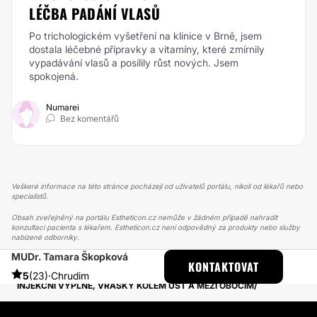
LÉČBA PADÁNÍ VLASŮ
Po trichologickém vyšetření na klinice v Brně, jsem
dostala léčebné přípravky a vitamíny, které zmírnily
vypadávání vlasů a posílily růst nových. Jsem
spokojená.
Numarei
Bez komentářů
Veškeré informace na této stránce pocházejí od uživatelů portálu, nikoli od lékařů nebo
specialistů.
Obsah zveřejněný na portálu Estheticon.cz nemůže v žádném případě nahradit
konzultaci pacienta s lékařem. Estheticon.cz není odpovědný za produkty nebo služby
nabízené odborníky.
MUDr. Tamara Škopková
ESTHETICON
PŘÍBĚHY
KONTAKTOVAT
PŘÍBĚHY TÝKAJÍCÍ SE ZÁKROKU INJEKČNÍ VÝPLNĚ
5
(23)
·
Chrudim
INJEKČNÍ VÝPLNĚ, VRÁSKY KOLEM ÚST A MEZI OBOČÍM