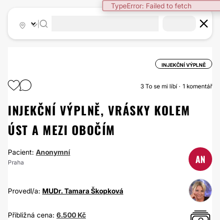
TypeError: Failed to fetch
|
INJEKČNÍ VÝPLNĚ
3
To se mi líbí
1 komentář
INJEKČNÍ VÝPLNĚ, VRÁSKY KOLEM
ÚST A MEZI OBOČÍM
Pacient:
Anonymní
AN
Praha
Provedl/a:
MUDr. Tamara Škopková
Přibližná cena:
6.500 Kč