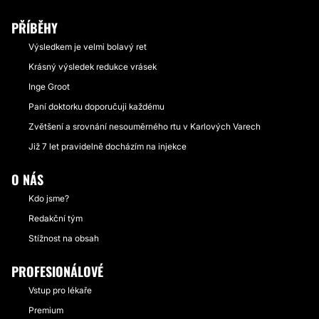
PŘÍBĚHY
Výsledkem je velmi bolavý ret
Krásný výsledek redukce vrásek
Inge Groot
Paní doktorku doporučuji každému
Zvětšení a srovnání nesouměrného rtu v Karlových Varech
Již 7 let pravidelně docházím na injekce
O NÁS
Kdo jsme?
Redakční tým
Stížnost na obsah
PROFESIONÁLOVÉ
Vstup pro lékaře
Premium