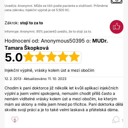
Uvedl/a: Anonymní. Může se lišit podle pacienta a složitosti. Průměrná
cena zákroku: Injekční výplně je od 5.500 Kč.
Zákrok:
stojí to za to
Informuje: Anonymní. 95% pacientů uvedlo, že to stojí za to.
Hodnocení od: Anonymous50395 o:
MUDr.
Tamara Škopková
5.0
Injekční výplně, vrásky kolem úst a mezi obočím
12. 2. 2013 · Aktualizováno: 11. 10. 2023
Chodím k paní doktorce již několik let kvůli aplikaci injekčních
výplní a jsem velmi spokojená, nemusím chodit příliš často a
nemám viditelné vrásky kolem úst a mezi obočím, ke kterým
mám asi sklony a měla jsem hned po třicítce. Paní doktorka dělá
skvěle svojí práci a je to také velmi laskavá a přátelská dáma.
3
1