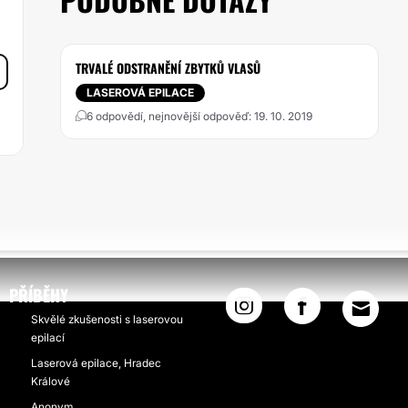
TRVALÉ ODSTRANĚNÍ ZBYTKŮ VLASŮ
LASEROVÁ EPILACE
6 odpovědí, nejnovější odpověď: 19. 10. 2019
PŘÍBĚHY
Skvělé zkušenosti s laserovou
epilací
Laserová epilace, Hradec
Králové
Anonym