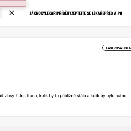
ZÁKROKY
LÉKAŘI
PŘÍBĚHY
ZEPTEJTE SE LÉKAŘE
PŘED A PO
LASEROVÁ EPILA
 vlasy ? Jestli ano, kolik by to přibližně stálo a kolik by bylo nutno