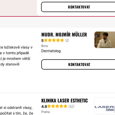
KONTAKTOVAT
MUDR. MOJMÍR MÜLLER
5
(
2
)
Brno
ze ložiskově vlasy v
Dermatolog
a v tomto případě
ici je mnohem větší
KONTAKTOVAT
dy stanovili
KLINIKA LASER ESTHETIC
4.9
(
47
)
si odstranit vlasy,
Praha
očítat s tím, že, že