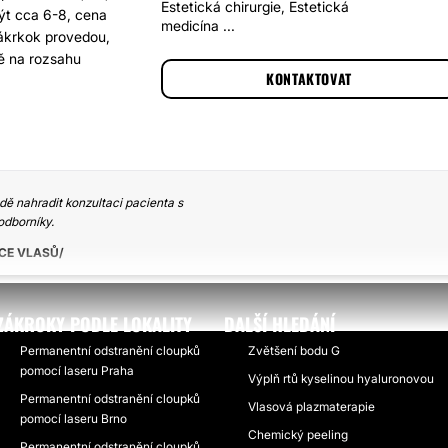
Estetická chirurgie, Estetická
ýt cca 6-8, cena
medicína ...
ákrkok provedou,
ně na rozsahu
KONTAKTOVAT
ě nahradit konzultaci pacienta s
odborníky.
CE VLASŮ
ZÁKROKY PODLE LOKALITY
DALŠÍ HLEDÁNÍ
Permanentní odstranění cloupků
Zvětšení bodu G
pomocí laseru Praha
Výplň rtů kyselinou hyaluronovou
Permanentní odstranění cloupků
Vlasová plazmaterapie
pomocí laseru Brno
Chemický peeling
Permanentní odstranění cloupků