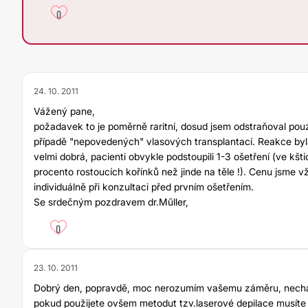
0
24. 10. 2011
Vážený pane,
požadavek to je poměrně raritní, dosud jsem odstraňoval pou
případě "nepovedených" vlasových transplantací. Reakce byl
velmi dobrá, pacienti obvykle podstoupili 1-3 ošetření (ve kšt
procento rostoucích kořínků než jinde na těle !). Cenu jsme vž
individuálně při konzultaci před prvním ošetřením.
Se srdečným pozdravem dr.Műller,
0
23. 10. 2011
Dobrý den, popravdě, moc nerozumím vašemu záměru, nechat 
pokud použijete ovšem metodut tzv.laserové depilace musíte p