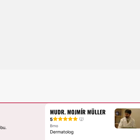
MUDR. MOJMÍR MÜLLER
5
(
2
)
Brno
ebu.
Dermatolog