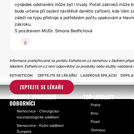
výsledek odstranění může být i trvalý. Počet zákroků může b
bude určena při osobní návštěvě daného zařízení, kde Vám z
záleží na typu přístroje a potřebném počtu opakování a hlav
zákroku.
S pozdravem MUDr. Simona Bedřichová
0
Informace zveřejňované na portálu Estheticon.cz nemohou v žádném případ
lékařem. Estheticon.cz není odpovědný za produkty nebo služby nabízené 
ESTHETICON
ZEPTEJTE SE LÉKAŘE
LASEROVÁ EPILACE
DEPILA
ZEPTEJTE SE LÉKAŘE
NEDÁVNO ZOBRAZENÍ
TOP LOKALITY
ODBORNÍCI
Praha
Nemocnice - Chirurgicko-
Brno
traumatologické oddělení
Plzeň
Nemocnice - Kožní oddělení
Olomouc
Šumperk