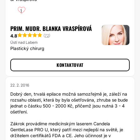
1
PRIM. MUDR. BLANKA VRASPÍROVÁ
4.8
(
72
)
Ústí nad Labem
Plastický chirurg
KONTAKTOVAT
22. 2. 2016
Dobrý den, trvalá epilace možná samozřejmě je, záleží na
rozsahu oblasti, která by byla ošetřována, zhruba se bude
jednat o částku 500 - 2000 Kč, přičemž jsou nutná 3 - 4
ošetření.
Zákrok provádíme medicínským laserem Candela
GentleLase PRO U, který patří mezi nejlepší na světě, je
držitelem certifikátů FDA a CE. Jeho účinnost je v