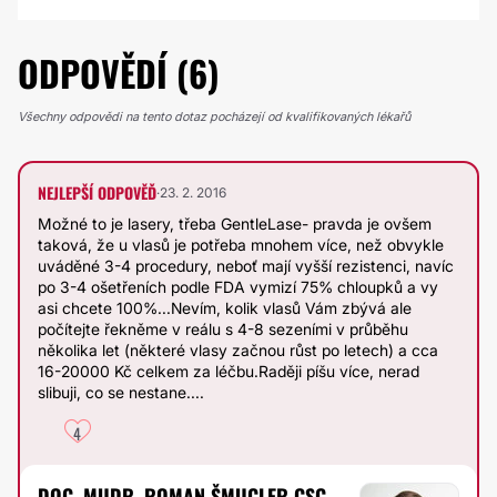
ODPOVĚDÍ (6)
Všechny odpovědi na tento dotaz pocházejí od kvalifikovaných lékařů
NEJLEPŠÍ ODPOVĚĎ
·
23. 2. 2016
Možné to je lasery, třeba GentleLase- pravda je ovšem
taková, že u vlasů je potřeba mnohem více, než obvykle
uváděné 3-4 procedury, neboť mají vyšší rezistenci, navíc
po 3-4 ošetřeních podle FDA vymizí 75% chloupků a vy
asi chcete 100%...Nevím, kolik vlasů Vám zbývá ale
počítejte řekněme v reálu s 4-8 sezeními v průběhu
několika let (některé vlasy začnou růst po letech) a cca
16-20000 Kč celkem za léčbu.Raději píšu více, nerad
slibuji, co se nestane....
4
DOC. MUDR. ROMAN ŠMUCLER CSC.