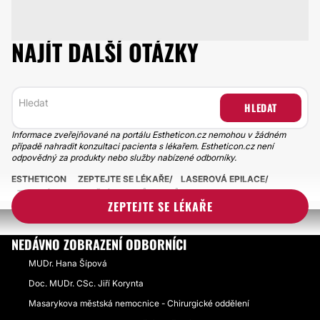
NAJÍT DALŠÍ OTÁZKY
HLEDAT
Informace zveřejňované na portálu Estheticon.cz nemohou v žádném
případě nahradit konzultaci pacienta s lékařem. Estheticon.cz není
odpovědný za produkty nebo služby nabízené odborníky.
ESTHETICON
ZEPTEJTE SE LÉKAŘE
LASEROVÁ EPILACE
TRVALÉ ODSTRANĚNÍ ZBYTKŮ VLASŮ
ZEPTEJTE SE LÉKAŘE
NEDÁVNO ZOBRAZENÍ ODBORNÍCI
MUDr. Hana Šípová
Doc. MUDr. CSc. Jiří Korynta
Masarykova městská nemocnice - Chirurgické oddělení