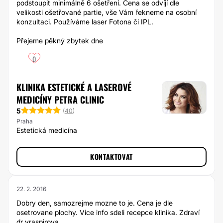
podstoupit minimálně 6 ošetření. Cena se odvíjí dle
velikosti ošetřované partie, vše Vám řekneme na osobní
konzultaci. Používáme laser Fotona či IPL.
Přejeme pěkný zbytek dne
0
KLINIKA ESTETICKÉ A LASEROVÉ
MEDICÍNY PETRA CLINIC
5
(
40
)
Praha
Estetická medicína
KONTAKTOVAT
22. 2. 2016
Dobry den, samozrejme mozne to je. Cena je dle
osetrovane plochy. Vice info sdeli recepce klinika. Zdraví
dr vraspirova