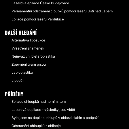
Laserová epilace České Budějovice
Permanentní odstranění cloupků pomocí laseru Ústí nad Labem
Epilace pomocí laseru Pardubice
DALŠÍ HLEDÁNÍ
Alternativa liposukce
Vyšetření znamének
Neinvazivní blefaroplastika
Zpevnění tvaru prsou
Labioplastika
Lipedém
PŘÍBĚHY
Epilace chloupků nad horním rtem
Laserová depilace - výsledky jsou vidět
Byla jsem na depilaci chlupů v oblasti slabin a podpaží
Odstranění chloupků z obliceje