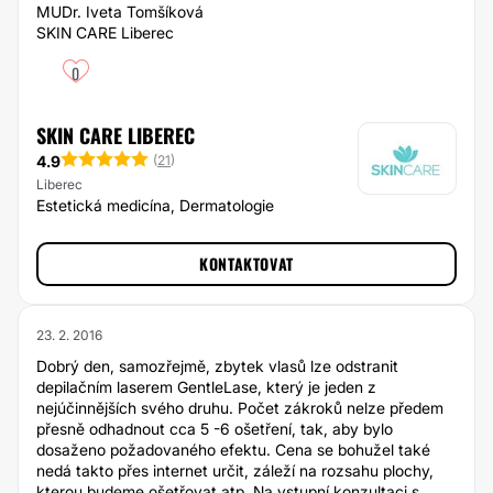
MUDr. Iveta Tomšíková
SKIN CARE Liberec
0
SKIN CARE LIBEREC
4.9
(
21
)
Liberec
Estetická medicína, Dermatologie
KONTAKTOVAT
23. 2. 2016
Dobrý den, samozřejmě, zbytek vlasů lze odstranit
depilačním laserem GentleLase, který je jeden z
nejúčinnějších svého druhu. Počet zákroků nelze předem
přesně odhadnout cca 5 -6 ošetření, tak, aby bylo
dosaženo požadovaného efektu. Cena se bohužel také
nedá takto přes internet určit, záleží na rozsahu plochy,
kterou budeme ošetřovat atp. Na vstupní konzultaci s