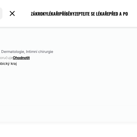
ZÁKROKY
LÉKAŘI
PŘÍBĚHY
ZEPTEJTE SE LÉKAŘE
PŘED A PO
, Dermatologie, Intimní chirurgie
oručuje
Ohodnotit
bický kraj