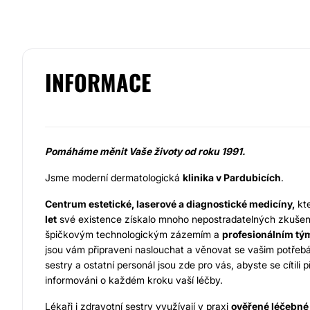
INFORMACE
Pomáháme měnit Vaše životy od roku 1991.
Jsme moderní dermatologická
klinika v Pardubicích
.
Centrum estetické, laserové a diagnostické medicíny,
kt
let
své existence získalo mnoho nepostradatelných zkušeno
špičkovým technologickým zázemím a
profesionálním t
jsou vám připraveni naslouchat a věnovat se vašim potřebá
sestry a ostatní personál jsou zde pro vás, abyste se cítili p
informováni o každém kroku vaší léčby.
Lékaři i zdravotní sestry využívají v praxi
ověřené léčebné