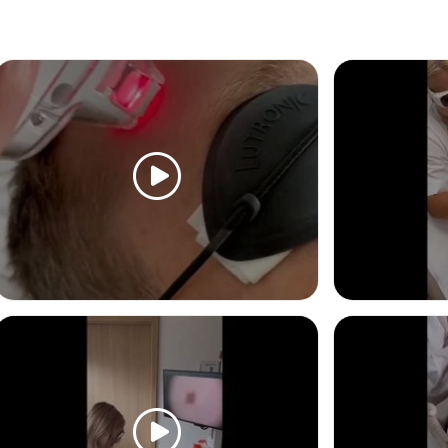
edicíny.
Hemangiom
, pigmentací, jizev,
Od 1.200 Kč
zení vrásek, laserovou
Vlasová mezoterap
Od 2.000 Kč
íme pouze jednodenní
KOSMETICKÁ OŠETŘENÍ
lastika očních víček
Mezoterapie
Od 4.000 Kč
oblasti intimních
Radiofrekvence
, omlazení a
Od 10.000 Kč
LASEROVÁ DERMATOLOGIE
CHEMICKÝ PEEL
Neinvazivní liposuk
cí manuální nebo
Odstranění strií
péčí o kůži pomáháme s
Od 5.000 Kč