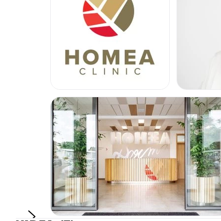
Využíváme široké spektrum moderních technik a postupů,
terapie, chemických peelingů, aplikaci fillerů (výplní) a 
léčebných světel a kosmetiky SkinCeuticals
. Každý pacie
individuálně, a proto je zásadní důkladná konzultace, běh
zhodnotí stav kůže, zdravotní historii a cíle pacienta. Na z
vytvoří personalizovaný plán léčby, který může zahrnovat
postupů pro dosažení co nejlepších výsledků.
V estetické a korektivní dermatologii využíváme systém
Fo
estetický modul
pro detailní analýzu pleti,
který nám pomá
pigmentací, stavu žilek v podkoží, vizualizuje vrásky a slun
návrhem vhodného ošetření a následnou péčí o pleť.
Pro
vyšetření poruchy růstu vlasů
využíváme diagnostic
Tricholab
, krevní testy a
DNA Trichotest
. Dle výsledků léka
terapii – mezoterapie, laserová terapie LaseMD, mikrotrans
vlasových buněk,…
Laserová medicína
Na klinice využíváme
široké spektrum laserů
a technologi