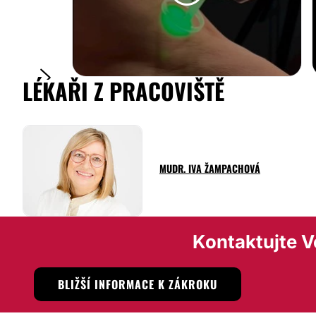
Pracoviště podologie
Specializujeme se na
konzervativní léčbu zarůstajících n
onychomykóz a na komplexní péči o nohy. Zhotovujeme ro
LÉKAŘI Z PRACOVIŠTĚ
dostavujeme nehtové ploténky z léčebných i korektivních 
LASEROVÁ EPILACE
Laboratoř pohybu
Součástí Homea Clinic je i Laboratoř pohybu, kde nabízím
kinesiologickou digitální 3D analýzu pohybového aparátu 
rehabilitační a poúrazovou péči, speciální zdravotní i sport
MUDR. IVA ŽAMPACHOVÁ
míru. Pomůžeme s léčbu bolestí zad, diastázou - rozestupe
další.
Biologická léčba
Kontaktujte Ve
Jsme
centrum pro biologickou léčbu chronických kožní
lupénka, atopická dermatitida a další chronické choroby.
BLIŽŠÍ INFORMACE K ZÁKROKU
Možnost videokonzultace: