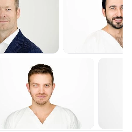
Od 700 Kč
í rozšířených
Jizvy po akné
Od 2.500 Kč
azmat
Odstranění jizev laserem
Od 2.500 Kč
Korekce jizev
Od 600 Kč
Odstranění pigmentových skvrn
Od 2.500 Kč
Léčba lupénky
gie
Digitální dermatoskop
Od 2.500 Kč
Laserová léčba akné
Od 2.000 Kč