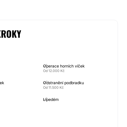
KROKY
Operace horních víček
Od 12.000 Kč
ček
Odstranění podbradku
Od 11.500 Kč
Lipedém