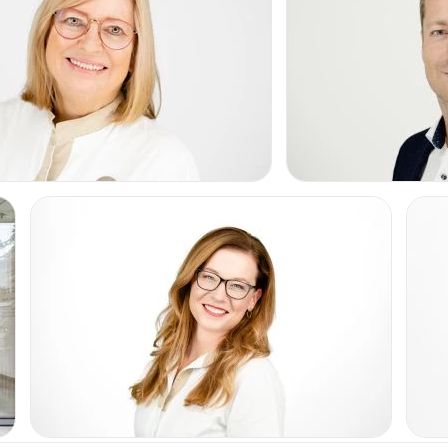
Od 2.500 Kč
 především
laserové
botulotoxinu,
Laserové odstraněn
nt je vnímán
žilek
em níž dermatolog
Od 2.500 Kč
ákladě této analýzy
 kombinaci různých
Odstranění xantel
Od 2.500 Kč
toFinder Adonia
–
Nehtová plíseň
há odhalit hloubku
eční poškození pleti s
Léčba akné
Od 2.000 Kč
ký systém
FotoFinder
Odstranění lipomu
ř zvolí individuální
Od 2.500 Kč
plantace vlastních
Laserová dermatolo
Od 1.200 Kč
Vypadávání vlasů
í od firmy
LUTRONIC
,
Od 2.000 Kč