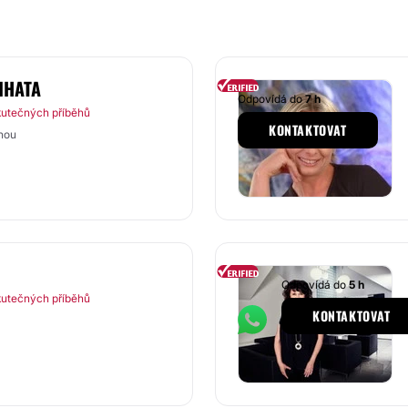
IHATA
Odpovídá do
7 h
kutečných příběhů
KONTAKTOVAT
nou
Odpovídá do
5 h
kutečných příběhů
KONTAKTOVAT