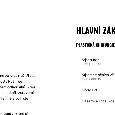
HLAVNÍ ZÁ
PLASTICKÁ CHIRURGIE
Liposukce
Od 11.500 Kč
Operace očních ví
eré za
více než třicet
Od 12.000 Kč
stí. Pyšní se
ýmem odborníků
, kteří
Body Lift
m. Lékaři, zdravotní
říjemně a byli jste
Laserová liposukce
 metody
, které si