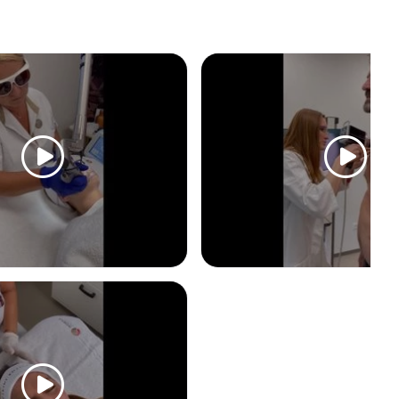
Trichologické vyšetření
Od 3.000 Kč
ie
Biostimulační laser
Od 600 Kč
Laserová epilace
Od 950 Kč
ING
ODSTRANĚNÍ PIGMENTOVÝCH SK
ce
Frakční laser
Od 6.000 Kč
Mikropigmentace
Od 2.500 Kč