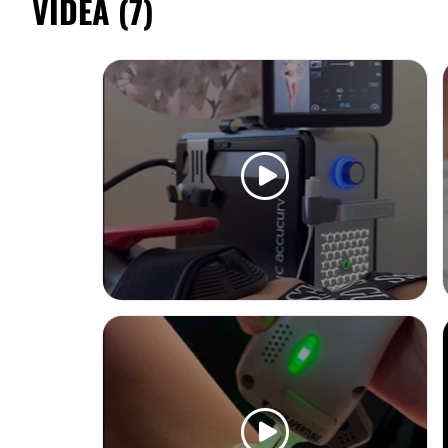
VIDEA (7)
která je světovým lídrem a inovátorem v oblasti laserové m
Využíváme je k léčbě a odstranění akné, kožních výrůstků
rozšířených cévek a tetování, pro omlazení pleti a vyhla
epilaci i gynekologická ošetření.
Chirurgické zákroky
Homea Clinic je ambulantní pracoviště a proto zde provád
chirurgické výkony a drobnou plastickou chirurgii, jako je
p
apod.
Gynekologie, andrologie
Řešíme zde
estetické a zdravotní problémy žen i mužů v 
partiích
. Provádíme laserovou léčbu stresové inkontinence
zesvětlování intimních partií.
Pracoviště lymfologie
Diagnóza a léčba onemocnění lymfatického systému. Pomo
přístrojové lymfodrenáže, správně zvolených kompresí a 
redukcí a stabilizací otoků - lymfedému, lipedému.