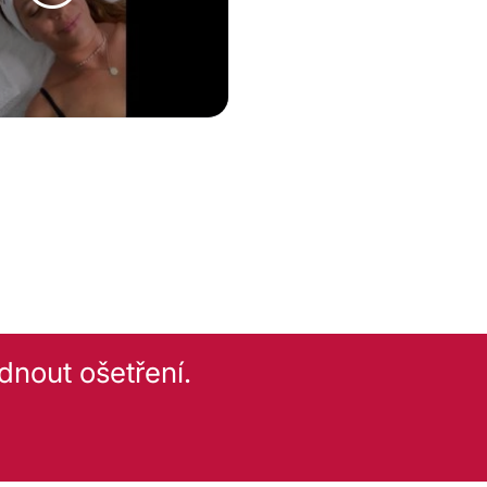
Lipolýza
Od 2.500 Kč
ING
dnout ošetření.