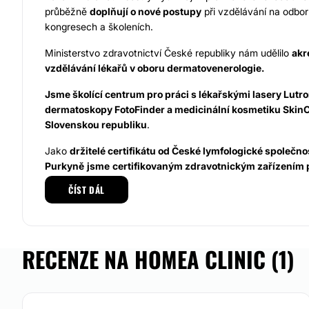
průběžně
doplňují o nové postupy
při vzdělávání na odbo
kongresech a školeních.
Ministerstvo zdravotnictví České republiky nám udělilo
akr
vzdělávání lékařů v oboru dermatovenerologie.
Jsme školící centrum pro práci s lékařskými lasery Lutron
dermatoskopy FotoFinder a medicinální kosmetiku SkinC
Slovenskou republiku
.
Jako
držitelé certifikátu od České lymfologické společno
Purkyně
jsme
certifikovaným zdravotnickým zařízením 
lymfodrenáží.
ČÍST DÁL
Zakládáme si na profesionálním a individuálním přístupu k
Dermatovenerologická ambulance
byla otevřena již v ro
RECENZE NA HOMEA CLINIC (1)
stále
rozvíjí do dalších specializovaných a samostatných 
Nyní je klinika komplexním diagnostickým a léčebným cent
Nejpřesnější vyšetření znamének