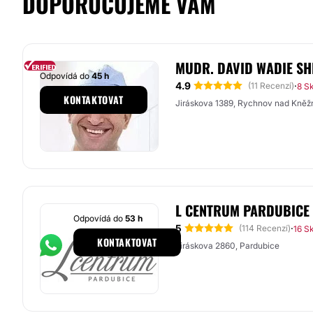
DOPORUČUJEME VÁM
MUDR. DAVID WADIE SH
Odpovídá do
45 h
4.9
·
(11 Recenzí)
8 S
KONTAKTOVAT
Jiráskova 1389, Rychnov nad Kněž
L CENTRUM PARDUBICE
Odpovídá do
53 h
5
·
(114 Recenzí)
16 S
KONTAKTOVAT
Jiráskova 2860, Pardubice