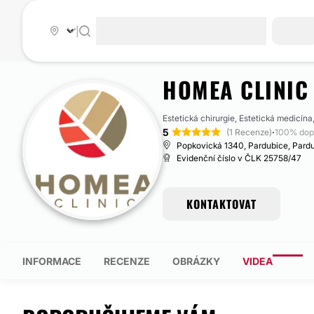
|
HOMEA CLINIC
Estetická chirurgie, Estetická medicína
5
·
(1 Recenze)
100% dop
Popkovická 1340, Pardubice, Pardu
Evidenční číslo v ČLK 25758/47
KONTAKTOVAT
INFORMACE
RECENZE
OBRÁZKY
VIDEA