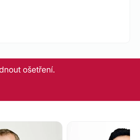
Od 11.000 Kč
Léčba vypadávání vlasů pomocí
plazmaterapie
Chemický peeling
Od 2.000 Kč
Odstranění kruhů pod očima
Od 7.000 Kč
dnout ošetření.
 výrůstků
Odstranění tetování
Od 3.000 Kč
nek
Léčba bradavic