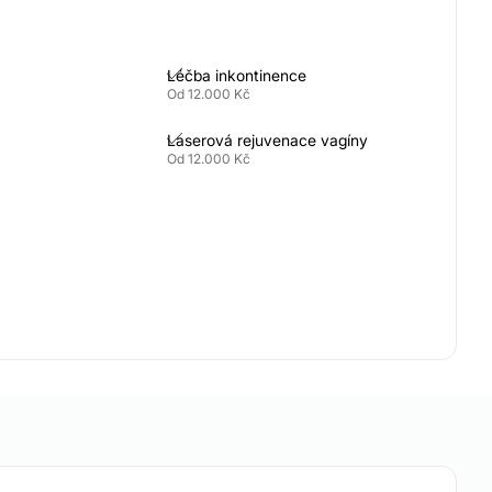
Léčba inkontinence
Od 12.000 Kč
Laserová rejuvenace vagíny
Od 12.000 Kč
Zvětšení rtů kyselinou
hyaluronovou
Od 7.000 Kč
vá
Plazmaterapie
Od 8.000 Kč
bličeje
Hyaluronidáza
Botulotoxin proti pocení