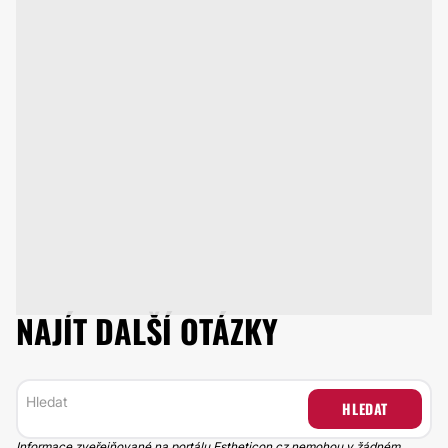
NAJÍT DALŠÍ OTÁZKY
HLEDAT
Informace zveřejňované na portálu Estheticon.cz nemohou v žádném