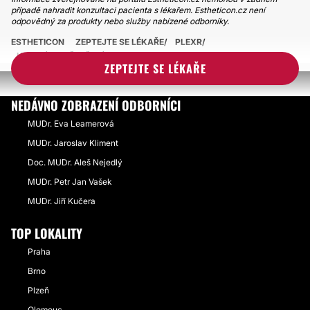
případě nahradit konzultaci pacienta s lékařem. Estheticon.cz není
odpovědný za produkty nebo služby nabízené odborníky.
ESTHETICON
ZEPTEJTE SE LÉKAŘE
PLEXR
HOJENÍ PO OŠETŘENÍ PLEXREM
ZEPTEJTE SE LÉKAŘE
NEDÁVNO ZOBRAZENÍ ODBORNÍCI
MUDr. Eva Leamerová
MUDr. Jaroslav Kliment
Doc. MUDr. Aleš Nejedlý
MUDr. Petr Jan Vašek
MUDr. Jiří Kučera
TOP LOKALITY
Praha
Brno
Plzeň
Olomouc