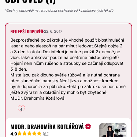
Všechny odpovědi na tento dotaz pocházejí od kvalifikovaných lékařů
NEJLEPŠÍ ODPOVĚĎ
·
22. 6. 2017
Bezprostředně po zákroku je vhodné použít biostimulační
laser a nebo alespoň na pár minut ledovat.Stejně dojde 2.
a 3.den k otoku.Dezinfekci je nutné použít 2x denně,ne
více.Také aplikovat pouze na ošetřené místo( alergie!!)
Hojení není ničím rušeno a stroupky se začínají odlupovat
5-8 den.
Místa jsou pak dlouho světle růžová a je nutná ochrana
před slunečními paprsky!Není jizva a možnost korekce
bych doporučila za půl roku.Efekt po zákroku se postupně
ještě zvýrazní a doladění by mohlo být zbytečné.
MUDr. Drahomíra Kotlářová
4
MUDR. DRAHOMÍRA KOTLÁŘOVÁ
4.9
(
62
)