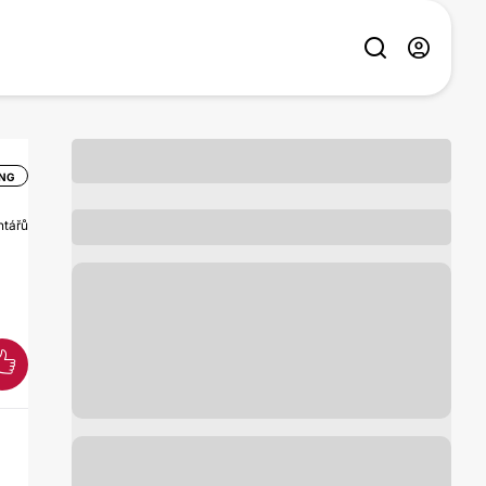
ING
ntářů