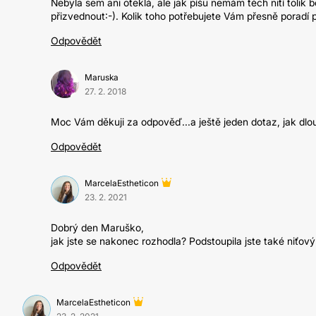
Nebyla sem ani oteklá, ale jak píšu nemám těch nití tolik 
přizvednout:-). Kolik toho potřebujete Vám přesně poradí
Odpovědět
Maruska
27. 2. 2018
Moc Vám děkuji za odpověď...a ještě jeden dotaz, jak dl
Odpovědět
MarcelaEstheticon
23. 2. 2021
Dobrý den Maruško,
jak jste se nakonec rozhodla? Podstoupila jste také niťový
Odpovědět
MarcelaEstheticon