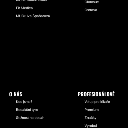
Olomouc
Fit Medica
Ostrava
MUDr. Iva Špaňárová
O NÁS
PROFESIONÁLOVÉ
Kdo jsme?
Vstup pro lékaře
Redakční tým
Premium
Stížnost na obsah
Značky
Výrobci