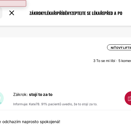
ZÁKROKY
LÉKAŘI
PŘÍBĚHY
ZEPTEJTE SE LÉKAŘE
PŘED A PO
NIŤOVÝ LIFT
3
To se mi líbí
5 kome
Zákrok:
stojí to za to
Informuje: Kate78. 91% pacientů uvedlo, že to stojí za to.
ždy odchazím naprosto spokojená!