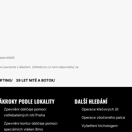
pecialistů.
ci pacienta s lékařem. Estheticon.cz není odpovědný za
IFTING
39 LET NITĚ A BOTOX
ÁKROKY PODLE LOKALITY
DALŠÍ HLEDÁNÍ
Zpevnění obličeje pomocí
Operace křečových žil
vstřebatelných nití Praha
Operace vbočeného palce
Zpevnění kontur obličeje pomocí
Vyšetření trichologem
speciálních vláken Brno