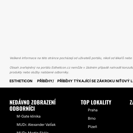
Veškeré informace na této stránce pocházejí od uživatelů portálu, nikoli od lékařů nebo s
Obsah zveřejněný na portálu Estheticon.cz nemůže v žádném případě nahradit konzulta
produkty nebo služby nabízené odborníky.
ESTHETICON
PŘÍBĚHY
PŘÍBĚHY TÝKAJÍCÍ SE ZÁKROKU NIŤOVÝ L
NEDÁVNO ZOBRAZENÍ
TOP LOKALITY
Z
ODBORNÍCI
Praha
M-Gate klinika
Brno
MUDr. Alexander Vatĺak
Plzeň
MUDr. Martin Skála