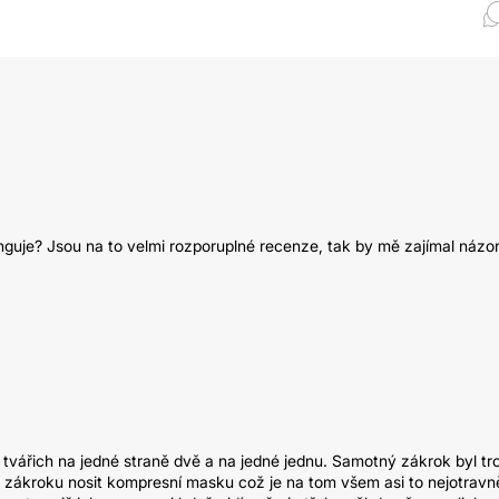
nguje? Jsou na to velmi rozporuplné recenze, tak by mě zajímal názo
 tvářich na jedné straně dvě a na jedné jednu. Samotný zákrok byl tr
po zákroku nosit kompresní masku což je na tom všem asi to nejotravně