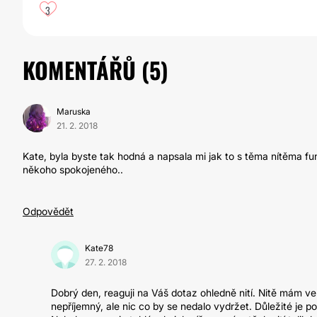
3
KOMENTÁŘŮ (
5
)
Maruska
21. 2. 2018
Kate, byla byste tak hodná a napsala mi jak to s těma nítěma fu
někoho spokojeného..
Odpovědět
Kate78
27. 2. 2018
Dobrý den, reaguji na Váš dotaz ohledně nití. Nitě mám ve
nepříjemný, ale nic co by se nedalo vydržet. Důležité je 