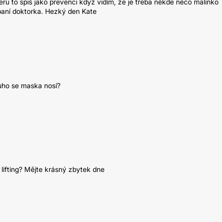
beru to spiš jako prevenci když vidím, že je třeba někde něco malinko
 paní doktorka. Hezký den Kate
ouho se maska nosí?
 lifting? Mějte krásný zbytek dne