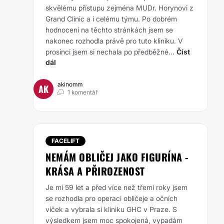
skvělému přístupu zejména MUDr. Horynovi z
Grand Clinic a i celému týmu. Po dobrém
hodnocení na těchto stránkách jsem se
nakonec rozhodla právě pro tuto kliniku. V
prosinci jsem si nechala po předběžné...
Číst
dál
akinomm
AK
1 komentář
FACELIFT
NEMÁM OBLIČEJ JAKO FIGURÍNA -
KRÁSA A PŘIROZENOST
Je mi 59 let a před více než třemi roky jsem
se rozhodla pro operaci obličeje a očních
víček a vybrala si kliniku GHC v Praze. S
výsledkem jsem moc spokojená, vypadám