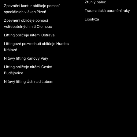
Ztuhlý palec
Zpevnění kontur obličeje pomocí
Traumatická poranění ruky
speciálních vláken Plzeň
Lipolýza
Zpevnění obličeje pomocí
vstřebatelných nití Olomouc
Lifting obličeje nitěmi Ostrava
Liftingové pozvednutí obličeje Hradec
Králové
Niťový lifting Karlovy Vary
Lifting obličeje nitěmi České
Budějovice
Niťový lifting Ústí nad Labem