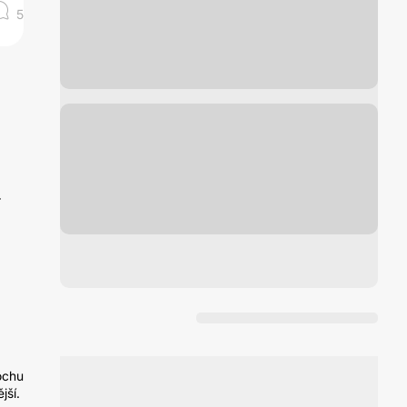
5
r
ochu
jší.