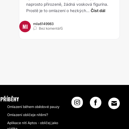
naprosto přirozeně, žádná vosková figurína.
Prostě je to omlazení o hezkých...
Číst dál
mila6149983
MI
Bez komentářů
PŘÍBĚHY
Omlazení během obědové pauzy
Omlazení obličeje nítěmi?
Aplikace nití Aptos - obličej jako
vizitka