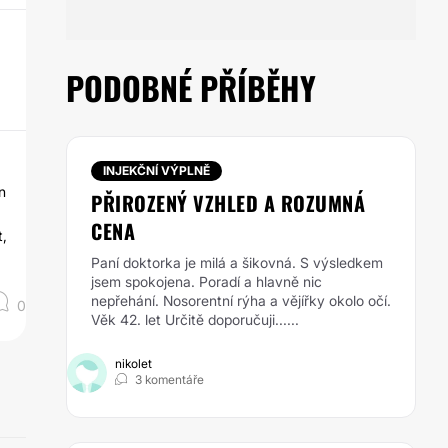
PODOBNÉ PŘÍBĚHY
INJEKČNÍ VÝPLNĚ
n
PŘIROZENÝ VZHLED A ROZUMNÁ
CENA
t,
Paní doktorka je milá a šikovná. S výsledkem
jsem spokojena. Poradí a hlavně nic
nepřehání. Nosorentní rýha a vějířky okolo očí.
0
Věk 42. let Určitě doporučuji......
nikolet
3 komentáře