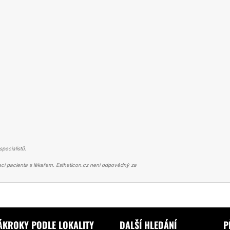
pecialistů.
ci pacienta s lékařem. Estheticon.cz není odpovědný za
Í PRSOU
MOHU DOPORUČIT ÚSTAV ESTETICKÉ MEDICÍNY EMAUZY
ÁKROKY PODLE LOKALITY
DALŠÍ HLEDÁNÍ
P