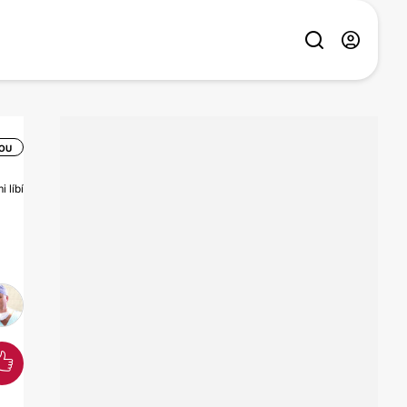
SOU
 líbí