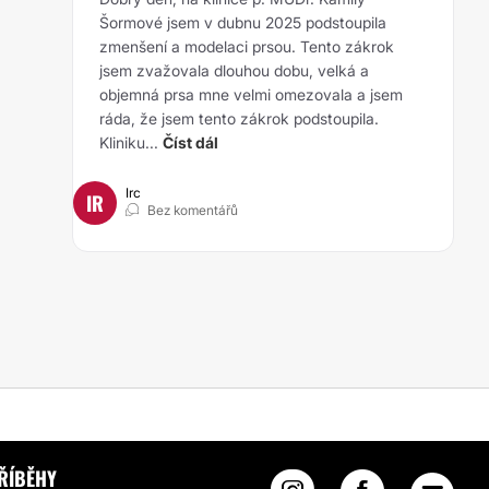
Šormové jsem v dubnu 2025 podstoupila
zmenšení a modelaci prsou. Tento zákrok
jsem zvažovala dlouhou dobu, velká a
objemná prsa mne velmi omezovala a jsem
ráda, že jsem tento zákrok podstoupila.
Kliniku...
Číst dál
Irc
IR
Bez komentářů
ŘÍBĚHY