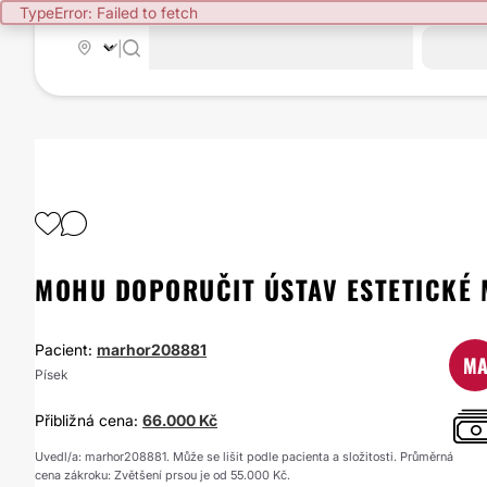
TypeError: Failed to fetch
|
MOHU DOPORUČIT ÚSTAV ESTETICKÉ 
Pacient:
marhor208881
M
Písek
Přibližná cena:
66.000 Kč
Uvedl/a: marhor208881. Může se lišit podle pacienta a složitosti. Průměrná
cena zákroku: Zvětšení prsou je od 55.000 Kč.