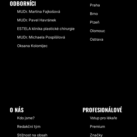
ODBORNÍCI
Praha
MUDr. Martina Fajkošová
Brno
MUDr. Pavel Havránek
Plzeň
ESTELA klinika plastické chirurgie
Olomouc
MUDr. Michaela Pospíšilová
Ostrava
Oksana Kolomijec
O NÁS
PROFESIONÁLOVÉ
Kdo jsme?
Vstup pro lékaře
Redakční tým
Premium
Stížnost na obsah
Značky