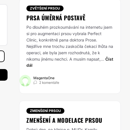
ZVĚTŠENÍ PRSOU
PRSA ÚMĚRNÁ POSTAVĚ
Po dlouhém prozkoumávání na internetu jsem
si pro augmentaci prsou vybrala Perfect
Clinic, konkrétně pana doktora Prose.
Nejdříve mne trochu zaskočila čekací lhůta na
operaci, ale byla jsem rozhodnutá, že k
nikomu jinému nechci. A musím napsat,...
Číst
dál
MagentaOne
2 komentáře
ZMENŠENÍ PRSOU
ZMENŠENÍ A MODELACE PRSOU
Dobrý den, na klinice p. MUDr. Kamily