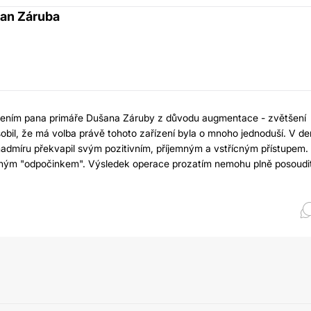
šan Záruba
dením pana primáře Dušana Záruby z důvodu augmentace - zvětšení
obil, že má volba právě tohoto zařízení byla o mnoho jednoduší. V de
 nadmíru překvapil svým pozitivním, příjemným a vstřícným přístupem.
veným "odpočinkem". Výsledek operace prozatím nemohu plně posoudi