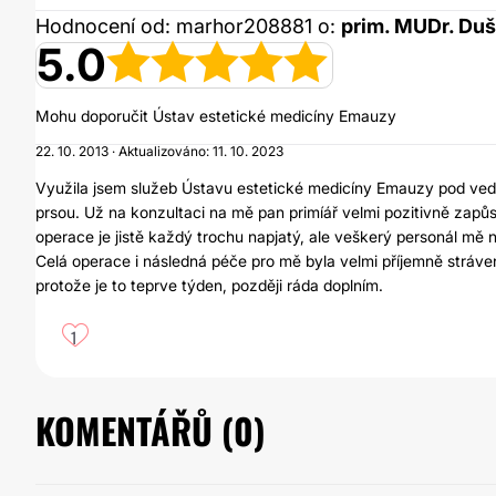
Hodnocení od: marhor208881 o:
prim. MUDr. Du
5.0
Mohu doporučit Ústav estetické medicíny Emauzy
22. 10. 2013 · Aktualizováno: 11. 10. 2023
Využila jsem služeb Ústavu estetické medicíny Emauzy pod ve
prsou. Už na konzultaci na mě pan primíář velmi pozitivně zapůs
operace je jistě každý trochu napjatý, ale veškerý personál mě
Celá operace i následná péče pro mě byla velmi příjemně strá
protože je to teprve týden, později ráda doplním.
1
KOMENTÁŘŮ (
0
)