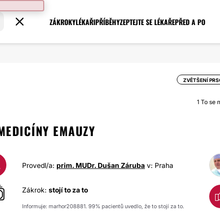
ZÁKROKY
LÉKAŘI
PŘÍBĚHY
ZEPTEJTE SE LÉKAŘE
PŘED A PO
ZVĚTŠENÍ PR
1
To se mi
MEDICÍNY EMAUZY
A
Provedl/a:
prim. MUDr. Dušan Záruba
v: Praha
Zákrok:
stojí to za to
Informuje: marhor208881. 99% pacientů uvedlo, že to stojí za to.