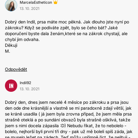
MarcelaEstheticon
13. 10. 2021
Dobrý den Indil, prsa máte moc pěkná. Jak dlouho jste nyní po
zákroku? Když se podíváte zpět, bylo se čeho bát? Jaké
doporučení byste dala ženám,které se na zákrok chystají, ale
chybí jim odvaha.
Děkuji
M.
Odpovědět
Indil92
IN
13. 10. 2021
Dobrý den, dnes jsem necelé 4 měsíce po zákroku a prsa jsou
den ode dne krásnější a vlastně se mi paradoxně zdají větší, jak
se kráně usadila ( já jsem byla zrovna případ, že jsem měla prsa
strašně oteklá a po sundání obvazů byla strašně ošklivá, takže
jsem s nimi docela zápasila :D) Nebudu říkat, že to nebolelo -
bolelo, nejhorší byli první tři dny - pak už mě boleli spíš záda, jak
se muselo ležet na zádech. Teď můžu upřímně říct, že nelituji -