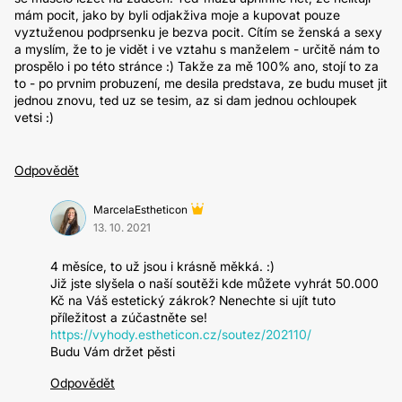
mám pocit, jako by byli odjakživa moje a kupovat pouze
vyztuženou podprsenku je bezva pocit. Cítím se ženská a sexy
a myslím, že to je vidět i ve vztahu s manželem - určitě nám to
prospělo i po této stránce :) Takže za mě 100% ano, stojí to za
to - po prvnim probuzení, me desila predstava, ze budu muset jit
jednou znovu, ted uz se tesim, az si dam jednou ochloupek
vetsi :)
Odpovědět
MarcelaEstheticon
13. 10. 2021
4 měsíce, to už jsou i krásně měkká. :)
Již jste slyšela o naší soutěži kde můžete vyhrát 50.000
Kč na Váš estetický zákrok? Nenechte si ujít tuto
příležitost a zúčastněte se!
https://vyhody.estheticon.cz/soutez/202110/
Budu Vám držet pěsti
Odpovědět