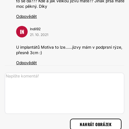
to se dá??? Kde a jak velkou jizvu máte?? Jinak prsa máte
moc pěkný. Díky
Odpovědět
Indil92
IN
21. 10. 2021
U implantátů Motiva to lze......jizvy mám v podprsní rýze,
přesně 3cm :)
Odpovědět
NAHRÁT OBRÁZEK