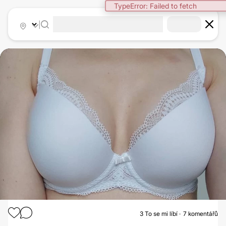
TypeError: Failed to fetch
|
3
To se mi líbí
7 komentářů
ZVĚTŠENÍ PRSOU