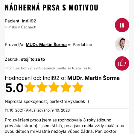
NÁDHERNÁ PRSA S MOTIVOU
Pacient:
Indil92
IN
Hlinsko v Čechách
Provedl/a:
MUDr. Martin Šorma
v: Pardubice
Zákrok:
stojí to za to
Informuje: Indil92. 99% pacientů uvedlo, že to stojí za to.
Hodnocení od: Indil92 o:
MUDr. Martin Šorma
5.0
Naprostá spokojenost, perfektní výsledek :)
11. 10. 2021 · Aktualizováno: 9. 10. 2023
Pro zvětšení prsou jsem se rozhodovala 3 roky (dlouho
převládal strach) - jsem štíhlá, prsa jsem měla vždy malá a po
dvou dětech mi vlastně nezbyla vůbec žádná. Pan doktor