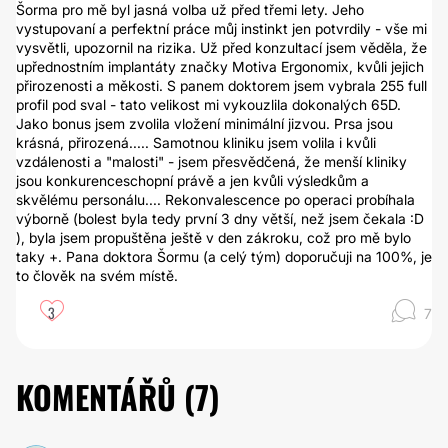
Šorma pro mě byl jasná volba už před třemi lety. Jeho
vystupovaní a perfektní práce můj instinkt jen potvrdily - vše mi
vysvětli, upozornil na rizika. Už před konzultací jsem věděla, že
upřednostním implantáty značky Motiva Ergonomix, kvůli jejich
přirozenosti a měkosti. S panem doktorem jsem vybrala 255 full
profil pod sval - tato velikost mi vykouzlila dokonalých 65D.
Jako bonus jsem zvolila vložení minimální jizvou. Prsa jsou
krásná, přirozená..... Samotnou kliniku jsem volila i kvůli
vzdálenosti a "malosti" - jsem přesvědčená, že menší kliniky
jsou konkurenceschopní právě a jen kvůli výsledkům a
skvělému personálu.... Rekonvalescence po operaci probíhala
výborně (bolest byla tedy první 3 dny větší, než jsem čekala :D
), byla jsem propuštěna ještě v den zákroku, což pro mě bylo
taky +. Pana doktora Šormu (a celý tým) doporučuji na 100%, je
to člověk na svém místě.
3
7
KOMENTÁŘŮ (
7
)