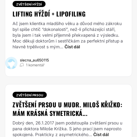
ZVĚTŠENÍ HÝŽDÍ
LIFTING HÝŽDÍ + LIPOFILING
Ač jsem klientka mladšího věku a důvod mého zákroku
byl spíše chtíč “dokonalosti”, než-li přicházející stáří,
byla jsem i tak velmi příjemně překvapená z výsledku.
Moc děkuji doktorům i sestřičkám za perfektní přístup a
hlavně trpělivost s mým...
Číst dál
slecna_au650115
1 komentář
ZVĚTŠENÍ PRSOU
ZVĚTŠENÍ PRSOU U MUDR. MILOŠ KŘIŽKO:
MÁM KRÁSNÁ SYMETRICKÁ...
Dobrý den, 26.1.2017 jsem podstoupila zvětšení prsou u
pana doktora Miloše Križka. S jeho prací jsem naprosto
spokojená. Prakticky z asymetrického...
Číst dál