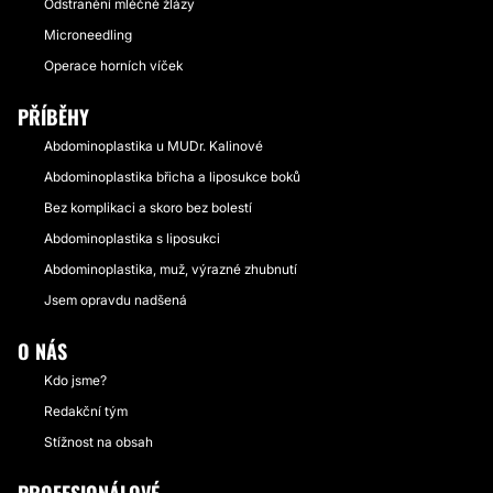
Odstranění mléčné žlázy
Microneedling
Operace horních víček
PŘÍBĚHY
Abdominoplastika u MUDr. Kalinové
Abdominoplastika břicha a liposukce boků
Bez komplikaci a skoro bez bolestí
Abdominoplastika s liposukci
Abdominoplastika, muž, výrazné zhubnutí
Jsem opravdu nadšená
O NÁS
Kdo jsme?
Redakční tým
Stížnost na obsah
PROFESIONÁLOVÉ