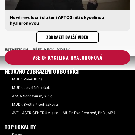
Nové revoluční složení APTOS nití s kyselinou
hyaluronovou
KYSELINA HYALURONOVÁ
ZOBRAZIT DALŠÍ VIDEA
ESTHETICON
PŘED A PO
VIDEA
VŠE O: KYSELINA HYALURONOVÁ
NEDÁVNO ZOBRAZENÍ ODBORNÍCI
MUDr. Pavel Kurial
MUDr. Josef Němeček
ANSA Sanatorium, s. r. o.
MUDr. Světla Procházková
AVE LASER CENTRUM s.r.o. - MUDr. Eva Remlová, PhD., MBA
TOP LOKALITY
Praha