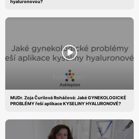
hyaluronovou?
KYSELINA HYALURONOVÁ
MUDr. Zoja Čurilová Roháčová: Jaké GYNEKOLOGICKÉ
PROBLÉMY řeší aplikace KYSELINY HYALURONOVÉ?
KYSELINA HYALURONOVÁ