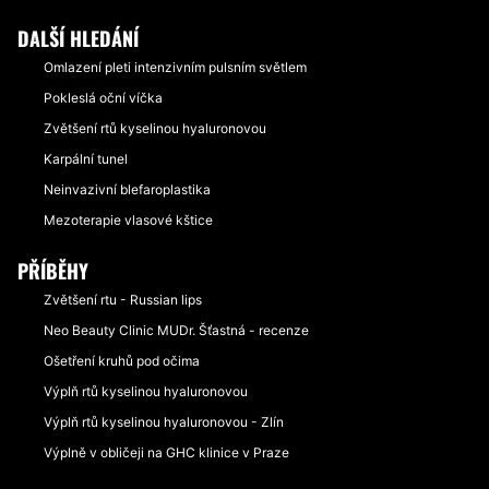
DALŠÍ HLEDÁNÍ
Omlazení pleti intenzivním pulsním světlem
Pokleslá oční víčka
Zvětšení rtů kyselinou hyaluronovou
Karpální tunel
Neinvazivní blefaroplastika
Mezoterapie vlasové kštice
PŘÍBĚHY
Zvětšení rtu - Russian lips
Neo Beauty Clinic MUDr. Šťastná - recenze
Ošetření kruhů pod očima
Výplň rtů kyselinou hyaluronovou
Výplň rtů kyselinou hyaluronovou - Zlín
Výplně v obličeji na GHC klinice v Praze