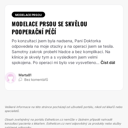
MODELACE PRSOU
MODELACE PRSOU SE SKVĚLOU
POOPERAČNÍ PÉČÍ
Po konzultaci jsem byla nadsena, Pani Doktorka
odpovedela na moje otazky a na operaci jsem se tesila.
Samotny zakrok probehl hladce a bez komplikaci. Na
klinice je skvely tym a s vysledkem jsem velmi
spokojena. Po operaci mi bylo vse vysvetleno...
Číst dál
Marta81
Bez komentářů
Veškeré informace na této stránce pocházejí od uživatelů portálu, nikoli od lékařů nebo
specialistů.
Obsah zveřejněný na portálu Estheticon.cz nemůže v žádném případě nahradit
konzultaci pacienta s lékařem. Estheticon.cz není odpovědný za produkty nebo služby
nabízené odborníky.