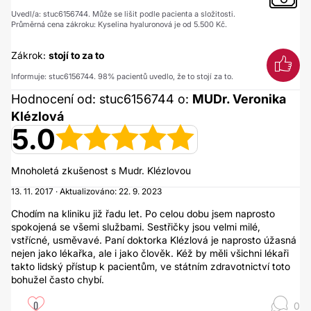
Uvedl/a: stuc6156744. Může se lišit podle pacienta a složitosti.
Průměrná cena zákroku: Kyselina hyaluronová je od 5.500 Kč.
Zákrok:
stojí to za to
Informuje: stuc6156744. 98% pacientů uvedlo, že to stojí za to.
Hodnocení od: stuc6156744 o:
MUDr. Veronika
Klézlová
5.0
Mnoholetá zkušenost s Mudr. Klézlovou
13. 11. 2017 · Aktualizováno: 22. 9. 2023
Chodím na kliniku již řadu let. Po celou dobu jsem naprosto
spokojená se všemi službami. Sestřičky jsou velmi milé,
vstřícné, usměvavé. Paní doktorka Klézlová je naprosto úžasná
nejen jako lékařka, ale i jako člověk. Kéž by měli všichni lékaři
takto lidský přístup k pacientům, ve státním zdravotnictví toto
bohužel často chybí.
0
0