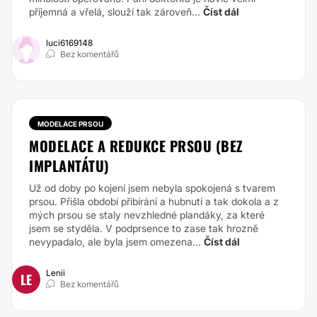
příjemná a vřelá, slouží tak zároveň...
Číst dál
luci6169148
Bez komentářů
MODELACE PRSOU
MODELACE A REDUKCE PRSOU (BEZ
IMPLANTÁTU)
Už od doby po kojení jsem nebyla spokojená s tvarem
prsou. Přišla období přibírání a hubnutí a tak dokola a z
mých prsou se staly nevzhledné plandáky, za které
jsem se styděla. V podprsence to zase tak hrozně
nevypadalo, ale byla jsem omezena...
Číst dál
Lenii
LE
Bez komentářů