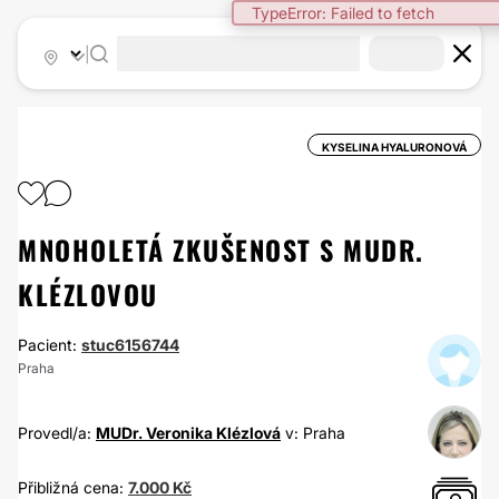
TypeError: Failed to fetch
|
KYSELINA HYALURONOVÁ
MNOHOLETÁ ZKUŠENOST S MUDR.
KLÉZLOVOU
Pacient:
stuc6156744
Praha
Provedl/a:
MUDr. Veronika Klézlová
v: Praha
Přibližná cena:
7.000 Kč