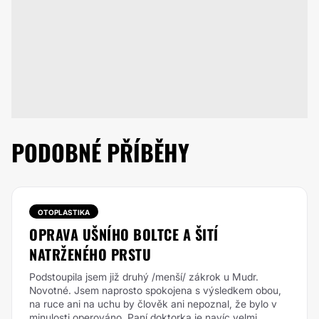
PODOBNÉ PŘÍBĚHY
OTOPLASTIKA
OPRAVA UŠNÍHO BOLTCE A ŠITÍ
NATRŽENÉHO PRSTU
Podstoupila jsem již druhý /menší/ zákrok u Mudr.
Novotné. Jsem naprosto spokojena s výsledkem obou,
na ruce ani na uchu by člověk ani nepoznal, že bylo v
minulosti operováno. Paní doktorka je navíc velmi