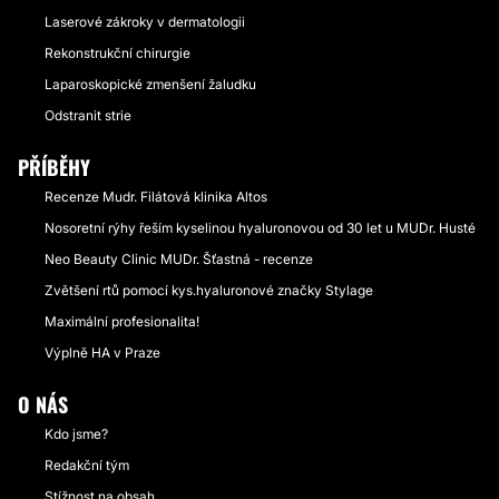
Laserové zákroky v dermatologii
Rekonstrukční chirurgie
Laparoskopické zmenšení žaludku
Odstranit strie
PŘÍBĚHY
Recenze Mudr. Filátová klinika Altos
Nosoretní rýhy řeším kyselinou hyaluronovou od 30 let u MUDr. Husté
Neo Beauty Clinic MUDr. Šťastná - recenze
Zvětšení rtů pomocí kys.hyaluronové značky Stylage
Maximální profesionalita!
Výplně HA v Praze
O NÁS
Kdo jsme?
Redakční tým
Stížnost na obsah