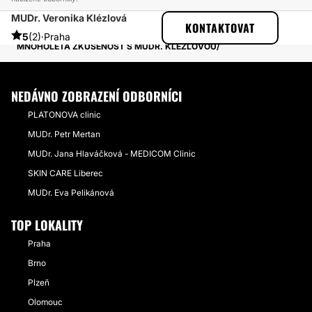
MUDr. Veronika Klézlová
ESTHETICON
PŘÍBĚHY
KONTAKTOVAT
PŘÍBĚHY TÝKAJÍCÍ SE ZÁKROKU KYSELINA HYALURONOVÁ
5
(2)
·
Praha
MNOHOLETÁ ZKUŠENOST S MUDR. KLÉZLOVOU
NEDÁVNO ZOBRAZENÍ ODBORNÍCI
PLATONOVA clinic
MUDr. Petr Mertan
MUDr. Jana Hlaváčková - MEDICOM Clinic
SKIN CARE Liberec
MUDr. Eva Pelikánová
TOP LOKALITY
Praha
Brno
Plzeň
Olomouc