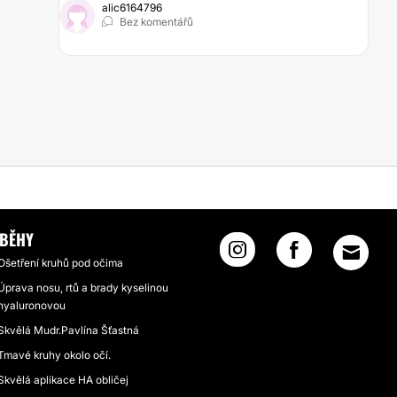
alic6164796
Bez komentářů
ÍBĚHY
Ošetření kruhů pod očima
Úprava nosu, rtů a brady kyselinou
hyaluronovou
Skvělá Mudr.Pavlína Šťastná
Tmavé kruhy okolo očí.
Skvělá aplikace HA obličej