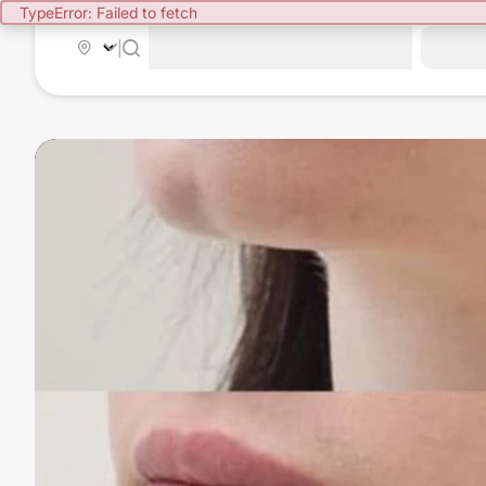
TypeError: Failed to fetch
|