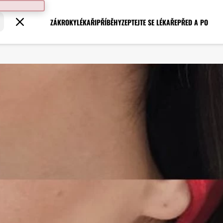
ZÁKROKY
LÉKAŘI
PŘÍBĚHY
ZEPTEJTE SE LÉKAŘE
PŘED A PO