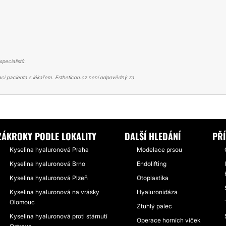
pecialistů.
ci pacienta s lékařem. Estheticon.cz není odpovědný za
NA HYALURONOVÁ
MODELACE A ZVĚTŠENÍ BRADY
ZÁKROKY PODLE LOKALITY
DALŠÍ HLEDÁNÍ
PŘ
Kyselina hyaluronová Praha
Modelace prsou
Kyselina hyaluronová Brno
Endolifting
Kyselina hyaluronová Plzeň
Otoplastika
Kyselina hyaluronová na vrásky
Hyaluronidáza
Olomouc
Ztuhlý palec
Kyselina hyaluronová proti stárnutí
Operace horních víček