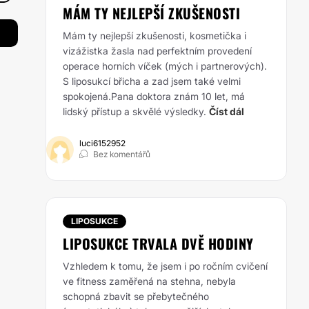
MÁM TY NEJLEPŠÍ ZKUŠENOSTI
Mám ty nejlepší zkušenosti, kosmetička i
vizážistka žasla nad perfektním provedení
operace horních víček (mých i partnerových).
S liposukcí břicha a zad jsem také velmi
spokojená.Pana doktora znám 10 let, má
lidský přístup a skvělé výsledky.
Číst dál
luci6152952
Bez komentářů
LIPOSUKCE
LIPOSUKCE TRVALA DVĚ HODINY
Vzhledem k tomu, že jsem i po ročním cvičení
ve fitness zaměřená na stehna, nebyla
schopná zbavit se přebytečného