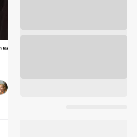
 líbí
Á