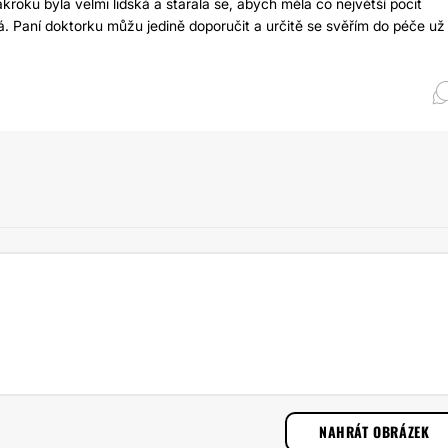
ku byla velmi lidská a starala se, abych měla co největší pocit
. Paní doktorku můžu jedině doporučit a určitě se svěřím do péče už
NAHRÁT OBRÁZEK