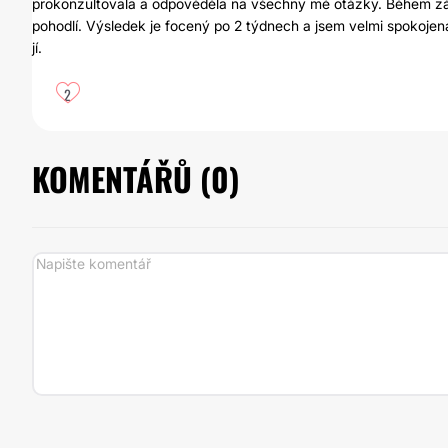
prokonzultovala a odpověděla na všechny mé otázky. Během zákro
pohodlí. Výsledek je focený po 2 týdnech a jsem velmi spokojená
jí.
2
KOMENTÁŘŮ (
0
)