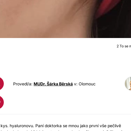
2
To se mi
KYSELINA HYALURONOV
A
Provedl/a:
MUDr. Šárka Běrská
v: Olomouc
 kys. hyaluronovu. Paní doktorka se mnou jako první vše pečlivě