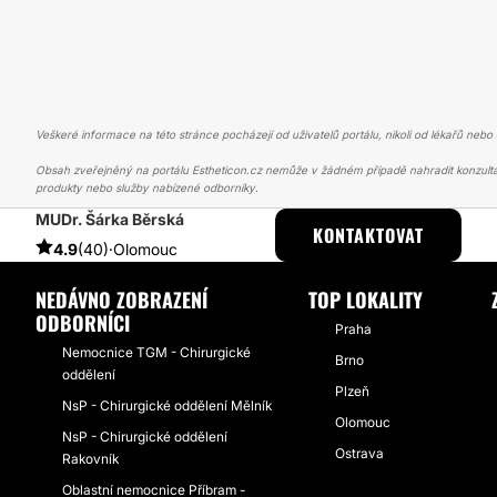
Veškeré informace na této stránce pocházejí od uživatelů portálu, nikoli od lékařů nebo s
Obsah zveřejněný na portálu Estheticon.cz nemůže v žádném případě nahradit konzulta
produkty nebo služby nabízené odborníky.
MUDr. Šárka Běrská
ESTHETICON
PŘÍBĚHY
PŘÍBĚHY TÝKAJÍCÍ SE ZÁKROKU KYSELI
KONTAKTOVAT
4.9
(40)
·
Olomouc
NEDÁVNO ZOBRAZENÍ
TOP LOKALITY
ODBORNÍCI
Praha
Nemocnice TGM - Chirurgické
Brno
oddělení
Plzeň
NsP - Chirurgické oddělení Mělník
Olomouc
NsP - Chirurgické oddělení
Ostrava
Rakovník
Oblastní nemocnice Příbram -