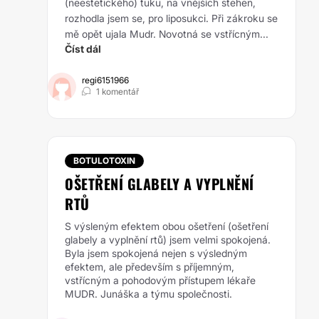
(neestetického) tuku, na vnějších stehen,
rozhodla jsem se, pro liposukci. Při zákroku se
mě opět ujala Mudr. Novotná se vstřícným...
Číst dál
regi6151966
1 komentář
BOTULOTOXIN
OŠETŘENÍ GLABELY A VYPLNĚNÍ
RTŮ
S výsleným efektem obou ošetření (ošetření
glabely a vyplnění rtů) jsem velmi spokojená.
Byla jsem spokojená nejen s výsledným
efektem, ale především s příjemným,
vstřícným a pohodovým přístupem lékaře
MUDR. Junáška a týmu společnosti.