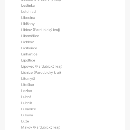
Leštinka
Letohrad
Libecina
Libišany
Libkov (Pardubický kraj)
Liboměřice
Lichkov
Licibořice
Linhartice
Lipoltice
Lipovec (Pardubický kraj)
Líšnice (Pardubický kraj)
Litomyšl
Litošice
Lozice
Lubná
Lubník
Lukavice
Luková
Luže
Makov (Pardubický kraj)