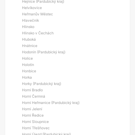
Hejnice (Pardubický kraj)
Helvíkovice
Heřmanův Městec
Hlavečník
Hlinsko
Hlinsko v Čechách
Hluboká
Hnátnice
Hodonín (Pardubický kraj)
Holice
Holotín
Honbice
Horka
Horky (Pardubický kraj)
Horní Bradlo
Horní Čermná
Horní Heřmanice (Pardubický kraj)
Horní Jelení
Horní Ředice
Horní Sloupnice
Horní Třešňovec
Horní Újezd (Pardubický kraj)