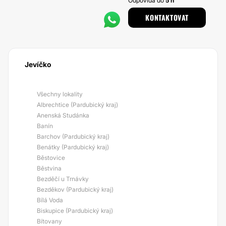
Odpovídá do
5 h
KONTAKTOVAT
Jevíčko
Všechny lokality
Albrechtice (Pardubický kraj)
Anenská Studánka
Banín
Barchov (Pardubický kraj)
Benátky (Pardubický kraj)
Běstovice
Běstvina
Bezděčí u Trnávky
Bezděkov (Pardubický kraj)
Bílá Voda
Biskupice (Pardubický kraj)
Bítovany