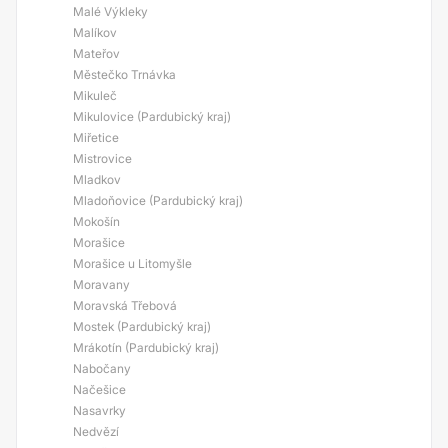
Malé Výkleky
Malíkov
Mateřov
Městečko Trnávka
Mikuleč
Mikulovice (Pardubický kraj)
Miřetice
Mistrovice
Mladkov
Mladoňovice (Pardubický kraj)
Mokošín
Morašice
Morašice u Litomyšle
Moravany
Moravská Třebová
Mostek (Pardubický kraj)
Mrákotín (Pardubický kraj)
Nabočany
Načešice
Nasavrky
Nedvězí