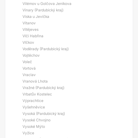
Vilémov u Golčova Jeníkova
Vinary (Pardubický kraj)
Víska u Jevíčka
Vítanov
Vítějeves
Vlčí Habřina
Vlčkov
Voděrady (Pardubický kraj)
Vojtěchov
Voleč
Vortová
Vraclav
Vranová Lhota
Vražné (Pardubický kraj)
Vrbatův Kostelec
Výprachtice
Vyšehněvice
Vysoká (Pardubický kraj)
Vysoké Chvojno
Vysoké Mýto
Vyžice