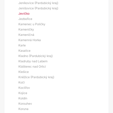
Jeníkovice (Pardubický kraj)
Jenišovice (Pardubický kraj)
Jevíčko
Jezbořice
Kamenec u Poličky
Kameničky
Kameničná
Kamenná Horka
Karle
Kasalice
Kladno (Pardubický kraj)
Kladruby nad Labem
Klášterec nad Orlicí
Klešice
Kněžice (Pardubický kraj)
Kočí
Koclířov
Kojice
Koldín
Korouhev
Koruna