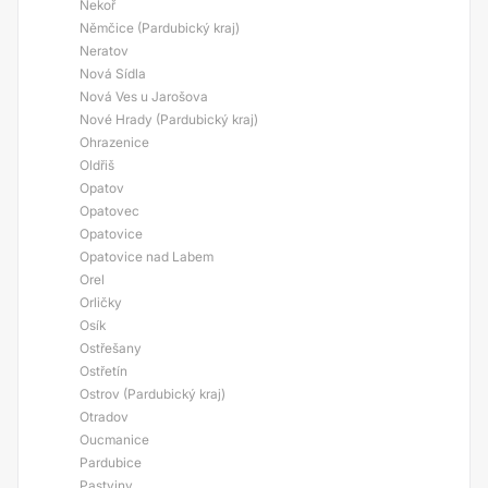
Nekoř
Němčice (Pardubický kraj)
Neratov
Nová Sídla
Nová Ves u Jarošova
Nové Hrady (Pardubický kraj)
Ohrazenice
Oldřiš
Opatov
Opatovec
Opatovice
Opatovice nad Labem
Orel
Orličky
Osík
Ostřešany
Ostřetín
Ostrov (Pardubický kraj)
Otradov
Oucmanice
Pardubice
Pastviny