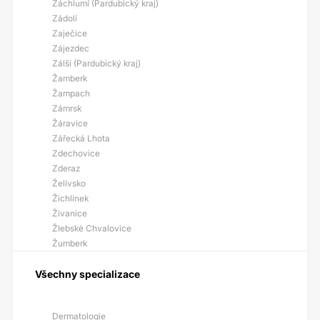
Záchlumí (Pardubický kraj)
Zádolí
Zaječice
Zájezdec
Zálší (Pardubický kraj)
Žamberk
Žampach
Zámrsk
Žáravice
Zářecká Lhota
Zdechovice
Zderaz
Želívsko
Žichlínek
Živanice
Žlebské Chvalovice
Žumberk
Všechny specializace
Dermatologie