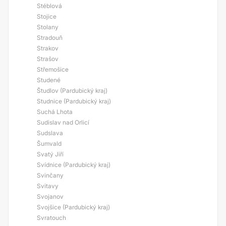
Stéblová
Stojice
Stolany
Stradouň
Strakov
Strašov
Střemošice
Studené
Študlov (Pardubický kraj)
Studnice (Pardubický kraj)
Suchá Lhota
Sudislav nad Orlicí
Sudslava
Šumvald
Svatý Jiří
Svídnice (Pardubický kraj)
Svinčany
Svitavy
Svojanov
Svojšice (Pardubický kraj)
Svratouch