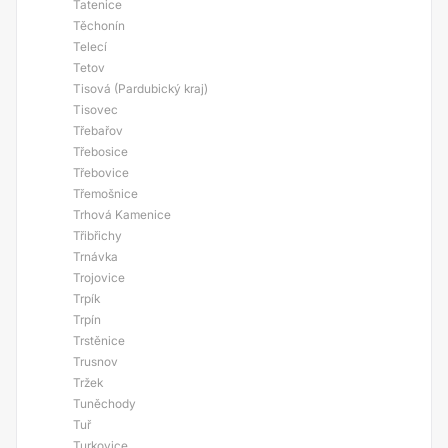
Tatenice
Těchonín
Telecí
Tetov
Tisová (Pardubický kraj)
Tisovec
Třebařov
Třebosice
Třebovice
Třemošnice
Trhová Kamenice
Třibřichy
Trnávka
Trojovice
Trpík
Trpín
Trstěnice
Trusnov
Tržek
Tuněchody
Tuř
Turkovice