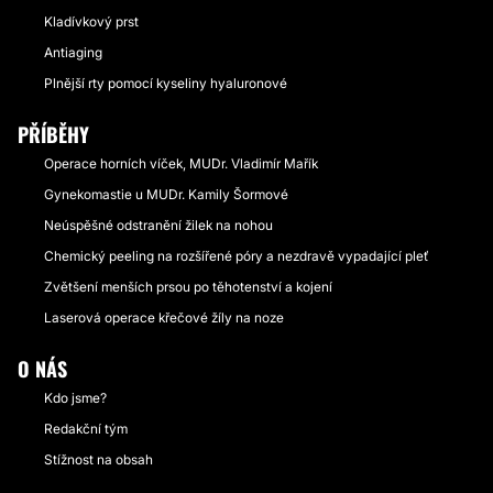
Kladívkový prst
Antiaging
Plnější rty pomocí kyseliny hyaluronové
PŘÍBĚHY
Operace horních víček, MUDr. Vladimír Mařík
Gynekomastie u MUDr. Kamily Šormové
Neúspěšné odstranění žilek na nohou
Chemický peeling na rozšířené póry a nezdravě vypadající pleť
Zvětšení menších prsou po těhotenství a kojení
Laserová operace křečové žíly na noze
O NÁS
Kdo jsme?
Redakční tým
Stížnost na obsah