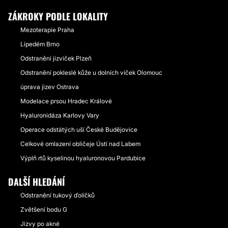
ZÁKROKY PODLE LOKALITY
Mezoterapie Praha
Lipedém Brno
Odstranění jizviček Plzeň
Odstranění pokleslé kůže u dolních víček Olomouc
úprava jizev Ostrava
Modelace prsou Hradec Králové
Hyaluronidáza Karlovy Vary
Operace odstátých uší České Budějovice
Celkové omlazení obličeje Ústí nad Labem
Výplň rtů kyselinou hyaluronovou Pardubice
DALŠÍ HLEDÁNÍ
Odstranění tukový ďolíčků
Zvětšení bodu G
Jizvy po akné