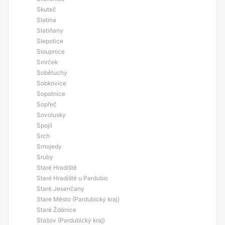
Skuteč
Slatina
Slatiňany
Slepotice
Sloupnice
Smrček
Sobětuchy
Sobkovice
Sopotnice
Sopřeč
Sovolusky
Spojil
Srch
Srnojedy
Sruby
Staré Hradiště
Staré Hradiště u Pardubic
Staré Jesenčany
Staré Město (Pardubický kraj)
Staré Ždánice
Stašov (Pardubický kraj)