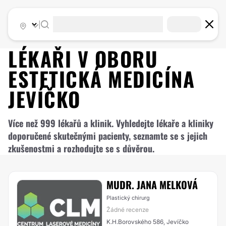
|
LÉKAŘI V OBORU
ESTETICKÁ MEDICÍNA
JEVÍČKO
Více než 999 lékařů a klinik. Vyhledejte lékaře a kliniky
doporučené skutečnými pacienty, seznamte se s jejich
zkušenostmi a rozhodujte se s důvěrou.
MUDR. JANA MELKOVÁ
Plastický chirurg
Žádné recenze
K.H.Borovského 586, Jevíčko