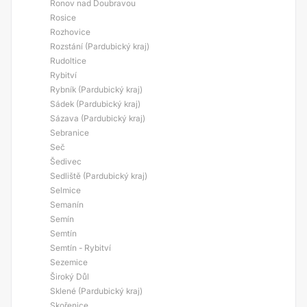
Ronov nad Doubravou
Rosice
Rozhovice
Rozstání (Pardubický kraj)
Rudoltice
Rybitví
Rybník (Pardubický kraj)
Sádek (Pardubický kraj)
Sázava (Pardubický kraj)
Sebranice
Seč
Šedivec
Sedliště (Pardubický kraj)
Selmice
Semanín
Semín
Semtín
Semtín - Rybitví
Sezemice
Široký Důl
Sklené (Pardubický kraj)
Skořenice