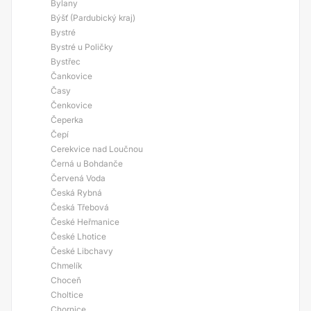
Bylany
Býšť (Pardubický kraj)
Bystré
Bystré u Poličky
Bystřec
Čankovice
Časy
Čenkovice
Čeperka
Čepí
Cerekvice nad Loučnou
Černá u Bohdanče
Červená Voda
Česká Rybná
Česká Třebová
České Heřmanice
České Lhotice
České Libchavy
Chmelík
Choceň
Choltice
Chornice