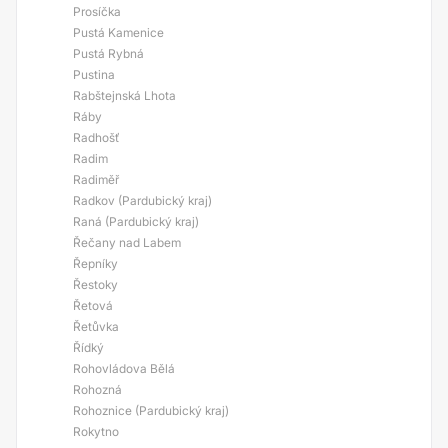
Prosíčka
Pustá Kamenice
Pustá Rybná
Pustina
Rabštejnská Lhota
Ráby
Radhošť
Radim
Radiměř
Radkov (Pardubický kraj)
Raná (Pardubický kraj)
Řečany nad Labem
Řepníky
Řestoky
Řetová
Řetůvka
Řídký
Rohovládova Bělá
Rohozná
Rohoznice (Pardubický kraj)
Rokytno