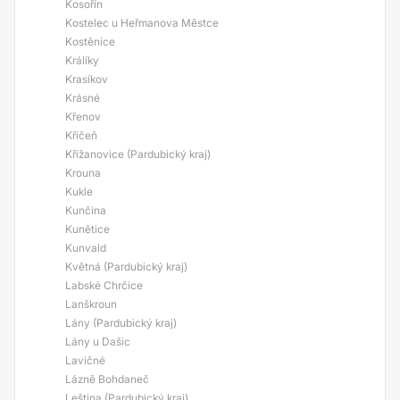
Kosořín
Kostelec u Heřmanova Městce
Kostěnice
Králíky
Krasíkov
Krásné
Křenov
Křičeň
Křižanovice (Pardubický kraj)
Krouna
Kukle
Kunčina
Kunětice
Kunvald
Květná (Pardubický kraj)
Labské Chrčice
Lanškroun
Lány (Pardubický kraj)
Lány u Dašic
Lavičné
Lázně Bohdaneč
Leština (Pardubický kraj)