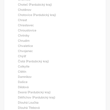
Choteč (Pardubický kraj)
Chotěnov
Chotovice (Pardubický kraj)
Chrast
Chrastavec
Chroustovice
Chrtníky
Chrudim
Chvaletice
Chvojenec
Chýšť
Čistá (Pardubický kraj)
Cotkytle
Ctětín
Damníkov
Dašice
Dědová
Desná (Pardubický kraj)
Dětřichov (Pardubický kraj)
Dlouhá Loučka
Dlouhá Třebová