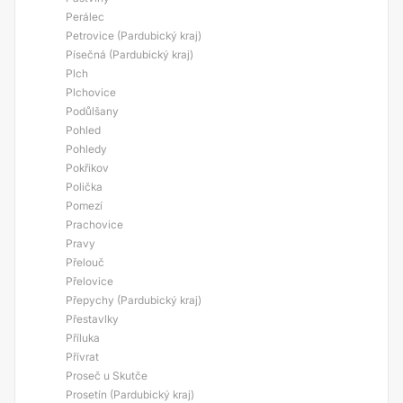
Perálec
Petrovice (Pardubický kraj)
Písečná (Pardubický kraj)
Plch
Plchovice
Podůlšany
Pohled
Pohledy
Pokřikov
Polička
Pomezí
Prachovice
Pravy
Přelouč
Přelovice
Přepychy (Pardubický kraj)
Přestavlky
Příluka
Přívrat
Proseč u Skutče
Prosetín (Pardubický kraj)