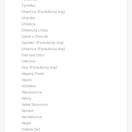
Týnišťko
Úherčice (Pardubický kraj)
Uhersko
Úhřetice
Úhřetická Lhota
Újezd u Chocně
Újezdec (Pardubický kraj)
Urbanice (Pardubický kraj)
Ústí nad Orlicí
Útěchov
Valy (Pardubický kraj)
Vápený Podol
Vápno
Včelákov
Vejvanovice
Veliny
Velká Skrovnice
Vendolí
Verměřovice
Veselí
Vidlatá Seč