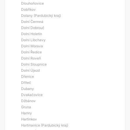
Dlouhoňovice
Dobříkov
Dolany (Pardubický kraj)
Dolní Čermná
Dolní Dobrouč
Dolní Holetín
Dolní Libchavy
Dolní Morava
Dolní Ředice
Dolní Roveň
Dolní Sloupnice
Dolní Újezd
Dřenice
Dříteč
Dubany
Dvakačovice
Džbánov
Gruna
Hamry
Hartinkov
Hartmanice (Pardubický kraj)