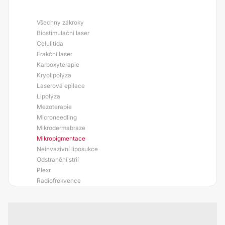
Všechny zákroky
Biostimulační laser
Celulitida
Frakční laser
Karboxyterapie
Kryolipolýza
Laserová epilace
Lipolýza
Mezoterapie
Microneedling
Mikrodermabraze
Mikropigmentace
Neinvazivní liposukce
Odstranění strií
Plexr
Radiofrekvence