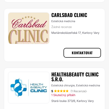
CARLSBAD CLINIC
Estetická medicína
Žádné recenze
Mariánskolázeňská 17, Karlovy Vary
KONTAKTOVAT
HEALTH&BEAUTY CLINIC
S.R.O.
Estetická chirurgie, Estetická medicína
5
(1 Recenze)
·
1 Skutečný příběh
Stará louka 373/6, Karlovy Vary