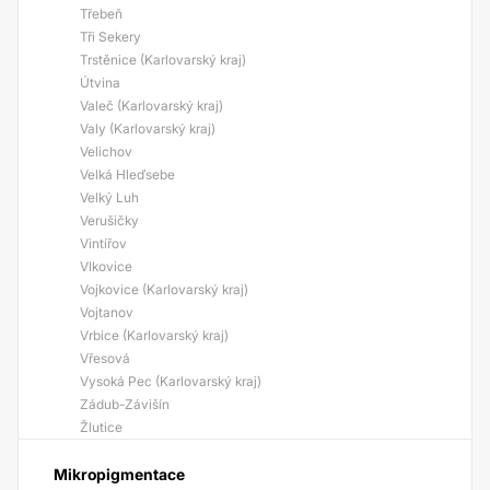
Třebeň
Tři Sekery
Trstěnice (Karlovarský kraj)
Útvina
Valeč (Karlovarský kraj)
Valy (Karlovarský kraj)
Velichov
Velká Hleďsebe
Velký Luh
Verušičky
Vintířov
Vlkovice
Vojkovice (Karlovarský kraj)
Vojtanov
Vrbice (Karlovarský kraj)
Vřesová
Vysoká Pec (Karlovarský kraj)
Zádub-Závišín
Žlutice
Mikropigmentace