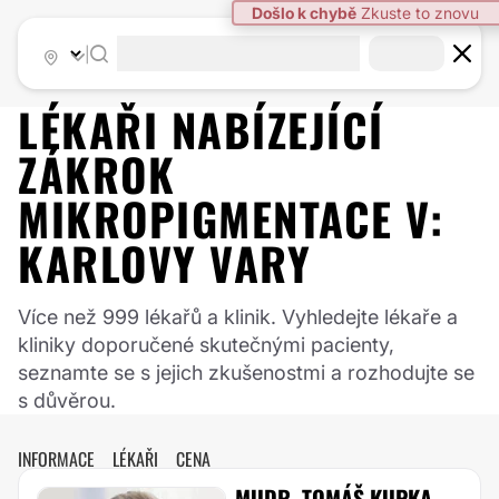
Došlo k chybě
Zkuste to znovu
|
LÉKAŘI NABÍZEJÍCÍ
ZÁKROK
MIKROPIGMENTACE
V:
KARLOVY VARY
Více než 999 lékařů a klinik. Vyhledejte lékaře a
kliniky doporučené skutečnými pacienty,
seznamte se s jejich zkušenostmi a rozhodujte se
s důvěrou.
INFORMACE
LÉKAŘI
CENA
MUDR. TOMÁŠ KUPKA