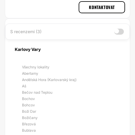
KONTAKTOVAT
S recenzemi (3)
Karlovy Vary
Všechny lokality
Abertamy
Andělská Hora (Karlovarský kraj)
Aš
Bečov nad Teplou
Bochov
Bohcov
Boží Dar
Božičany
Březová
Bublava