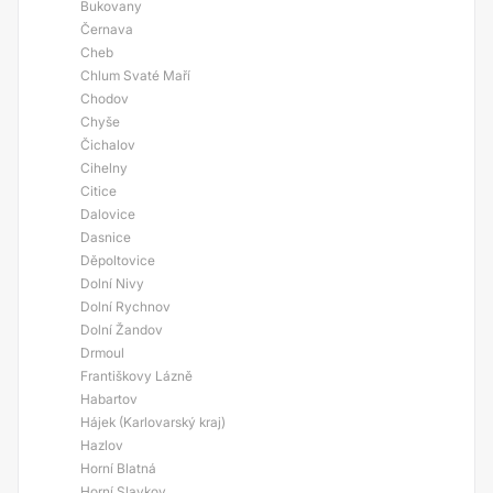
Bukovany
Černava
Cheb
Chlum Svaté Maří
Chodov
Chyše
Čichalov
Cihelny
Citice
Dalovice
Dasnice
Děpoltovice
Dolní Nivy
Dolní Rychnov
Dolní Žandov
Drmoul
Františkovy Lázně
Habartov
Hájek (Karlovarský kraj)
Hazlov
Horní Blatná
Horní Slavkov