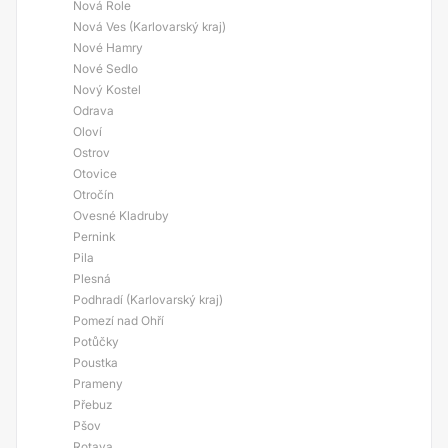
Nová Role
Nová Ves (Karlovarský kraj)
Nové Hamry
Nové Sedlo
Nový Kostel
Odrava
Oloví
Ostrov
Otovice
Otročín
Ovesné Kladruby
Pernink
Pila
Plesná
Podhradí (Karlovarský kraj)
Pomezí nad Ohří
Potůčky
Poustka
Prameny
Přebuz
Pšov
Rotava