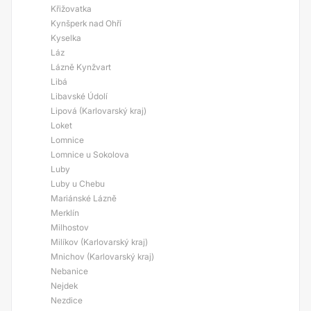
Křižovatka
Kynšperk nad Ohří
Kyselka
Láz
Lázně Kynžvart
Libá
Libavské Údolí
Lipová (Karlovarský kraj)
Loket
Lomnice
Lomnice u Sokolova
Luby
Luby u Chebu
Mariánské Lázně
Merklín
Milhostov
Milíkov (Karlovarský kraj)
Mnichov (Karlovarský kraj)
Nebanice
Nejdek
Nezdice