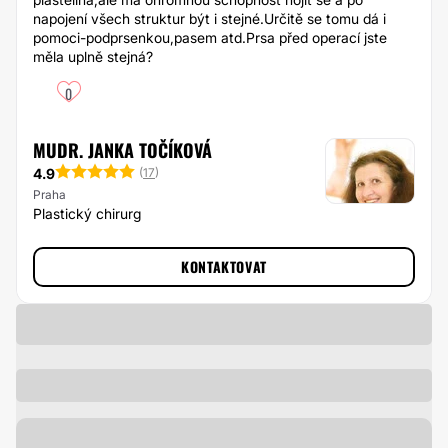
napojení všech struktur být i stejné.Určitě se tomu dá i
pomoci-podprsenkou,pasem atd.Prsa před operací jste
měla uplně stejná?
0
MUDR. JANKA TOČÍKOVÁ
4.9
(
17
)
Praha
Plastický chirurg
KONTAKTOVAT