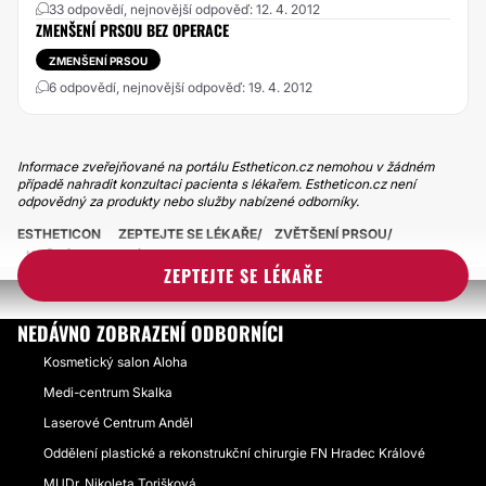
33 odpovědí, nejnovější odpověď: 12. 4. 2012
ZMENŠENÍ PRSOU BEZ OPERACE
ZMENŠENÍ PRSOU
6 odpovědí, nejnovější odpověď: 19. 4. 2012
Informace zveřejňované na portálu Estheticon.cz nemohou v žádném
případě nahradit konzultaci pacienta s lékařem. Estheticon.cz není
odpovědný za produkty nebo služby nabízené odborníky.
ESTHETICON
ZEPTEJTE SE LÉKAŘE
ZVĚTŠENÍ PRSOU
KAŽDÉ PRSO JINÉ PO OPERACI
ZEPTEJTE SE LÉKAŘE
NEDÁVNO ZOBRAZENÍ ODBORNÍCI
Kosmetický salon Aloha
Medi-centrum Skalka
Laserové Centrum Anděl
Oddělení plastické a rekonstrukční chirurgie FN Hradec Králové
MUDr. Nikoleta Torišková