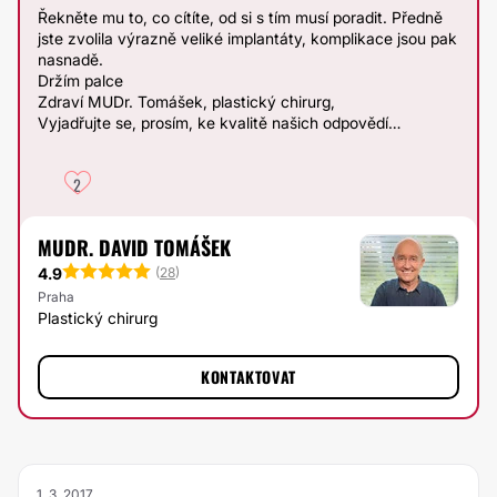
Řekněte mu to, co cítíte, od si s tím musí poradit. Předně
jste zvolila výrazně veliké implantáty, komplikace jsou pak
nasnadě.
Držím palce
Zdraví MUDr. Tomášek, plastický chirurg,
Vyjadřujte se, prosím, ke kvalitě našich odpovědí…
2
MUDR. DAVID TOMÁŠEK
4.9
(
28
)
Praha
Plastický chirurg
KONTAKTOVAT
1. 3. 2017