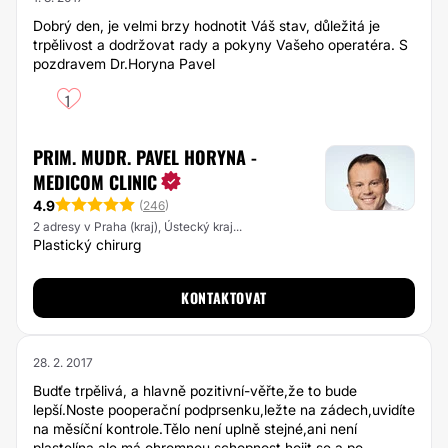
Dobrý den, je velmi brzy hodnotit Váš stav, důležitá je
trpělivost a dodržovat rady a pokyny Vašeho operatéra. S
pozdravem Dr.Horyna Pavel
1
PRIM. MUDR. PAVEL HORYNA -
MEDICOM CLINIC
4.9
(
246
)
2 adresy v Praha (kraj), Ústecký kraj...
Plastický chirurg
KONTAKTOVAT
28. 2. 2017
Budťe trpělivá, a hlavně pozitivní-věřte,že to bude
lepší.Noste pooperační podprsenku,ležte na zádech,uvidíte
na měsíční kontrole.Tělo není uplně stejné,ani není
plastelína,ale má ohromnou schopnost hojit se a po