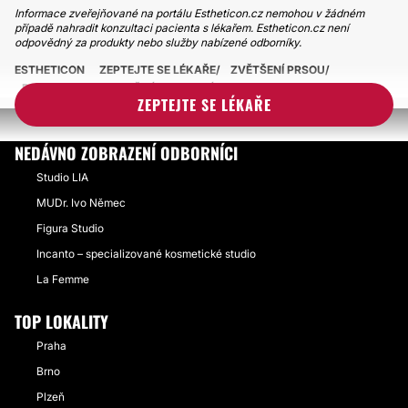
Informace zveřejňované na portálu Estheticon.cz nemohou v žádném
případě nahradit konzultaci pacienta s lékařem. Estheticon.cz není
odpovědný za produkty nebo služby nabízené odborníky.
ESTHETICON
ZEPTEJTE SE LÉKAŘE
ZVĚTŠENÍ PRSOU
PO AUGMENTACI KAŽDÉ PRSO JINÉ
ZEPTEJTE SE LÉKAŘE
NEDÁVNO ZOBRAZENÍ ODBORNÍCI
Studio LIA
MUDr. Ivo Němec
Figura Studio
Incanto – specializované kosmetické studio
La Femme
TOP LOKALITY
Praha
Brno
Plzeň