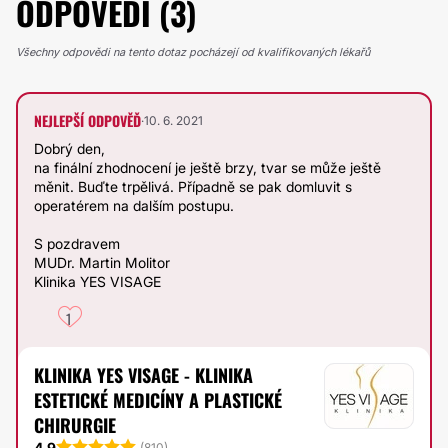
ODPOVĚDI (3)
Všechny odpovědi na tento dotaz pocházejí od kvalifikovaných lékařů
NEJLEPŠÍ ODPOVĚĎ
·
10. 6. 2021
Dobrý den,
na finální zhodnocení je ještě brzy, tvar se může ještě
měnit. Buďte trpělivá. Případně se pak domluvit s
operatérem na dalším postupu.
S pozdravem
MUDr. Martin Molitor
Klinika YES VISAGE
1
KLINIKA YES VISAGE - KLINIKA
ESTETICKÉ MEDICÍNY A PLASTICKÉ
CHIRURGIE
4.9
(
810
)