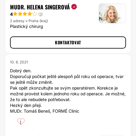
MUDR. HELENA SINGEROVÁ
4
(
3
)
2 adresy v Praha (kraj)
Plastický chirurg
KONTAKTOVAT
10. 6. 2021
Dobrý den.
Doporučuji počkat ještě alespoň půl roku od operace, tvar
se ještě může změnit.
Pak opět zkonzultujte se svým operatérem. Korekce je
možné provést kolem jednoho roku od operace. Je možné,
že to ale nebudete potřebovat.
Hezký den přeji.
MUDr. Tomáš Beneš, FORMÉ Clinic
1