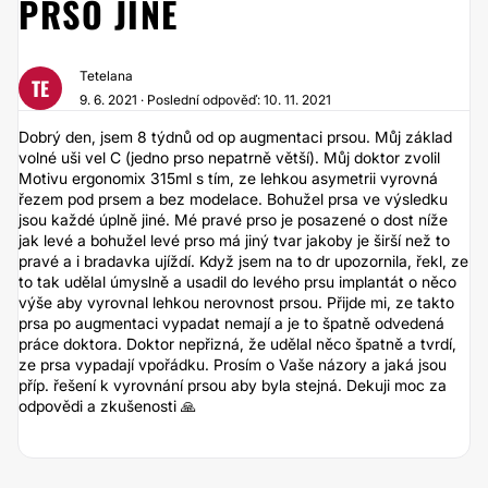
PRSO JINÉ
Tetelana
TE
9. 6. 2021 · Poslední odpověď: 10. 11. 2021
Dobrý den, jsem 8 týdnů od op augmentaci prsou. Můj základ
volné uši vel C (jedno prso nepatrně větší). Můj doktor zvolil
Motivu ergonomix 315ml s tím, ze lehkou asymetrii vyrovná
řezem pod prsem a bez modelace. Bohužel prsa ve výsledku
jsou každé úplně jiné. Mé pravé prso je posazené o dost níže
jak levé a bohužel levé prso má jiný tvar jakoby je širší než to
pravé a i bradavka ujíždí. Když jsem na to dr upozornila, řekl, ze
to tak udělal úmyslně a usadil do levého prsu implantát o něco
výše aby vyrovnal lehkou nerovnost prsou. Přijde mi, ze takto
prsa po augmentaci vypadat nemají a je to špatně odvedená
práce doktora. Doktor nepřizná, že udělal něco špatně a tvrdí,
ze prsa vypadají vpořádku. Prosím o Vaše názory a jaká jsou
příp. řešení k vyrovnání prsou aby byla stejná. Dekuji moc za
odpovědi a zkušenosti 🙏