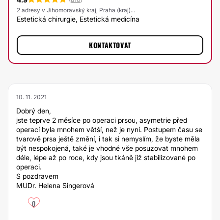
2 adresy v Jihomoravský kraj, Praha (kraj)...
Estetická chirurgie, Estetická medicína
KONTAKTOVAT
10. 11. 2021
Dobrý den,
jste teprve 2 měsíce po operaci prsou, asymetrie před
operací byla mnohem větší, než je nyní. Postupem času se
tvarově prsa ještě změní, i tak si nemyslím, že byste měla
být nespokojená, také je vhodné vše posuzovat mnohem
déle, lépe až po roce, kdy jsou tkáně již stabilizované po
operaci.
S pozdravem
MUDr. Helena Singerová
0