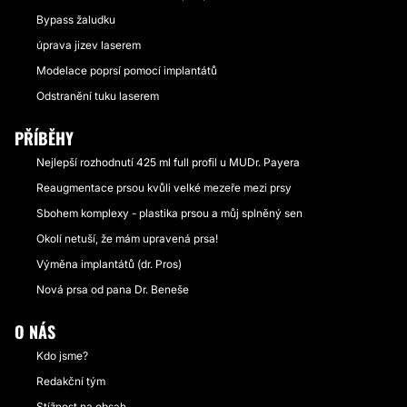
Bypass žaludku
úprava jizev laserem
Modelace poprsí pomocí implantátů
Odstranění tuku laserem
PŘÍBĚHY
Nejlepší rozhodnutí 425 ml full profil u MUDr. Payera
Reaugmentace prsou kvůli velké mezeře mezi prsy
Sbohem komplexy - plastika prsou a můj splněný sen
Okolí netuší, že mám upravená prsa!
Výměna implantátů (dr. Pros)
Nová prsa od pana Dr. Beneše
O NÁS
Kdo jsme?
Redakční tým
Stížnost na obsah