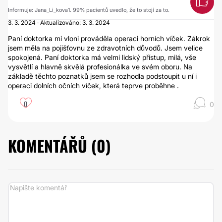
Informuje: Jana_Li_kova1. 99% pacientů uvedlo, že to stojí za to.
3. 3. 2024 · Aktualizováno: 3. 3. 2024
Paní doktorka mi vloni prováděla operaci horních víček. Zákrok
jsem měla na pojišťovnu ze zdravotních důvodů. Jsem velice
spokojená. Paní doktorka má velmi lidský přístup, milá, vše
vysvětlí a hlavně skvělá profesionálka ve svém oboru. Na
základě těchto poznatků jsem se rozhodla podstoupit u ní i
operaci dolních očních víček, která teprve proběhne .
0
0
KOMENTÁŘŮ (
0
)