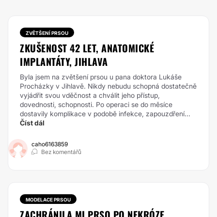
ZVĚTŠENÍ PRSOU
ZKUŠENOST 42 LET, ANATOMICKÉ
IMPLANTÁTY, JIHLAVA
Byla jsem na zvětšení prsou u pana doktora Lukáše
Procházky v Jihlavě. Nikdy nebudu schopná dostatečně
vyjádřit svou vděčnost a chválit jeho přístup,
dovednosti, schopnosti. Po operaci se do měsíce
dostavily komplikace v podobě infekce, zapouzdření...
Číst dál
caho6163859
Bez komentářů
MODELACE PRSOU
ZACHRÁNILA MI PRSO PO NEKRÓZE