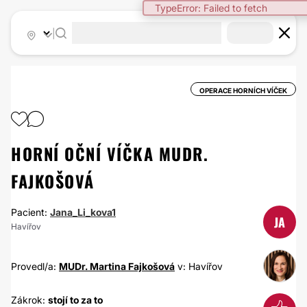
TypeError: Failed to fetch
|
OPERACE HORNÍCH VÍČEK
HORNÍ OČNÍ VÍČKA MUDR.
FAJKOŠOVÁ
Pacient:
Jana_Li_kova1
JA
Havířov
Provedl/a:
MUDr. Martina Fajkošová
v: Havířov
Zákrok:
stojí to za to