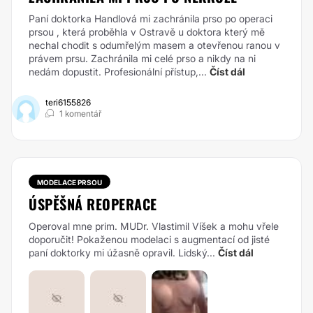
Paní doktorka Handlová mi zachránila prso po operaci
prsou , která proběhla v Ostravě u doktora který mě
nechal chodit s odumřelým masem a otevřenou ranou v
právem prsu. Zachránila mi celé prso a nikdy na ni
nedám dopustit. Profesionální přístup,...
Číst dál
teri6155826
1 komentář
MODELACE PRSOU
ÚSPĚŠNÁ REOPERACE
Operoval mne prim. MUDr. Vlastimil Víšek a mohu vřele
doporučit! Pokaženou modelaci s augmentací od jisté
paní doktorky mi úžasně opravil. Lidský...
Číst dál