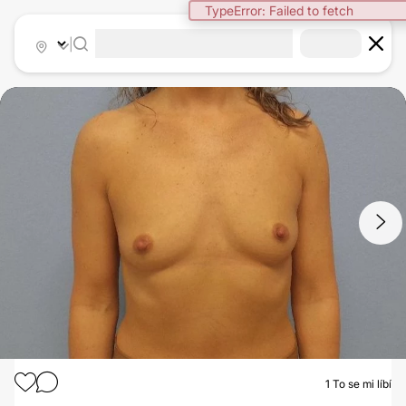
TypeError: Failed to fetch
|
1
/
5
1
To se mi líbí
ZVĚTŠENÍ PRSOU