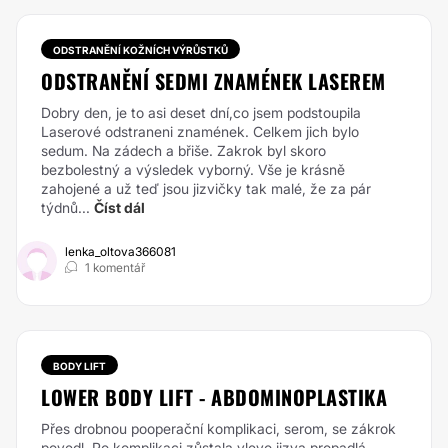
ODSTRANĚNÍ KOŽNÍCH VÝRŮSTKŮ
ODSTRANĚNÍ SEDMI ZNAMÉNEK LASEREM
Dobry den, je to asi deset dní,co jsem podstoupila
Laserové odstraneni znamének. Celkem jich bylo
sedum. Na zádech a břiše. Zakrok byl skoro
bezbolestný a výsledek vyborný. Vše je krásně
zahojené a už teď jsou jizvičky tak malé, že za pár
týdnů...
Číst dál
lenka_oltova366081
1 komentář
BODY LIFT
LOWER BODY LIFT - ABDOMINOPLASTIKA
Přes drobnou pooperační komplikaci, serom, se zákrok
povedl. Po komplikaci zůstala vlevo jizva propadlá.