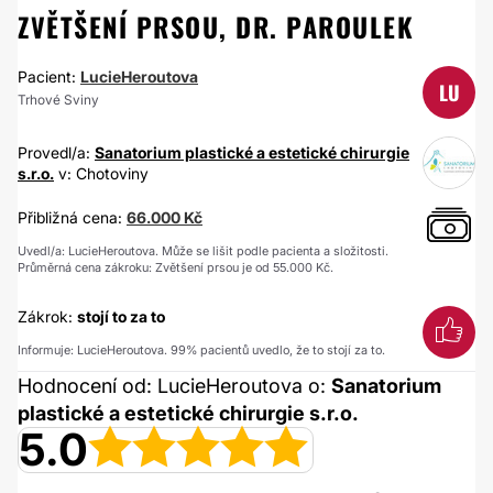
ZVĚTŠENÍ PRSOU, DR. PAROULEK
Pacient:
LucieHeroutova
LU
Trhové Sviny
Provedl/a:
Sanatorium plastické a estetické chirurgie
s.r.o.
v: Chotoviny
Přibližná cena:
66.000 Kč
Uvedl/a: LucieHeroutova. Může se lišit podle pacienta a složitosti.
Průměrná cena zákroku: Zvětšení prsou je od 55.000 Kč.
Zákrok:
stojí to za to
Informuje: LucieHeroutova. 99% pacientů uvedlo, že to stojí za to.
Hodnocení od: LucieHeroutova o:
Sanatorium
plastické a estetické chirurgie s.r.o.
5.0