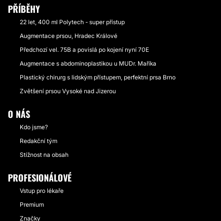
PŘÍBĚHY
22 let, 400 ml Polytech - super přístup
Augmentace prsou, Hradec Králové
Předchozí vel. 75B a povislá po kojení nyní 70E
Augmentace s abdominoplastikou u MUDr. Maříka
Plastický chirurg s lidským přístupem, perfektní prsa Brno
Zvětšení prsou Vysoké nad Jizerou
O NÁS
Kdo jsme?
Redakční tým
Stížnost na obsah
PROFESIONÁLOVÉ
Vstup pro lékaře
Premium
Značky