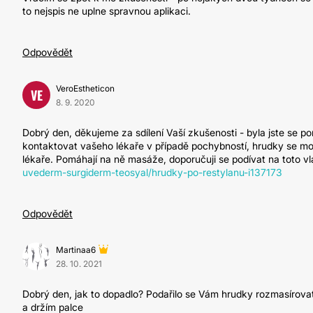
to nejspis ne uplne spravnou aplikaci.
Odpovědět
VeroEstheticon
VE
8. 9. 2020
Dobrý den, děkujeme za sdílení Vaší zkušenosti - byla jste se 
kontaktovat vašeho lékaře v případě pochybností, hrudky se mo
lékaře. Pomáhají na ně masáže, doporučuji se podívat na toto v
uvederm-surgiderm-teosyal/hrudky-po-restylanu-i137173
Odpovědět
Martinaa6
28. 10. 2021
Dobrý den, jak to dopadlo? Podařilo se Vám hrudky rozmasírovat?
a držím palce