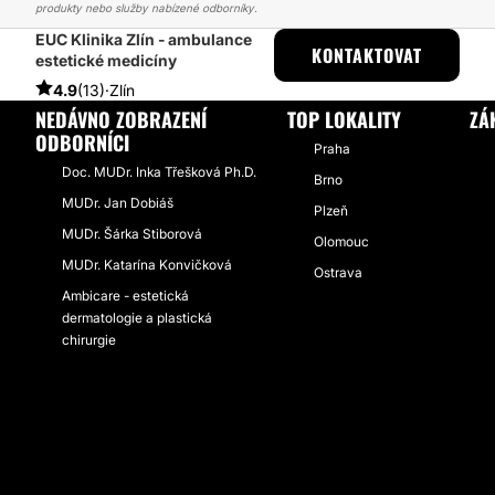
produkty nebo služby nabízené odborníky.
EUC Klinika Zlín - ambulance
ESTHETICON
PŘÍBĚHY
PŘÍBĚHY TÝKAJÍCÍ SE ZÁKROKU KYSELI
KONTAKTOVAT
estetické medicíny
4.9
(13)
·
Zlín
NEDÁVNO ZOBRAZENÍ
TOP LOKALITY
ZÁ
ODBORNÍCI
Praha
Doc. MUDr. Inka Třešková Ph.D.
Brno
MUDr. Jan Dobiáš
Plzeň
MUDr. Šárka Stiborová
Olomouc
MUDr. Katarína Konvičková
Ostrava
Ambicare - estetická
dermatologie a plastická
chirurgie