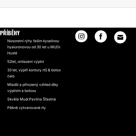
PŘÍBĚHY
Nosoretní rýhy řeším kyselinou
hyaluronovou od 30 let u MUDr.
Husté
52let, omlazení výplní
33 let, výplň kontury rtů & botox
čelo
Mladší a přirozený vzhled díky
výplním a botoxu
Skvělá Mudr.Pavlína Šťastná
Pěkně vytvarované rty