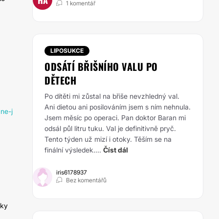
1 komentář
LIPOSUKCE
ODSÁTÍ BŘIŠNÍHO VALU PO
DĚTECH
Po dítěti mi zůstal na břiše nevzhledný val.
Ani dietou ani posilováním jsem s ním nehnula.
ne-j
Jsem měsíc po operaci. Pan doktor Baran mi
odsál půl litru tuku. Val je definitivně pryč.
Tento týden už mizí i otoky. Těším se na
finální výsledek....
Číst dál
iris6178937
Bez komentářů
íky