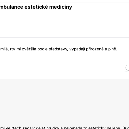
 ambulance estetické medicíny
á, rty mi zvětšila podle představy, vypadají přirozeně a plně.
mi ve rtech zacaly dělat hrudky a nevypada to esteticky nejlepe. Bu