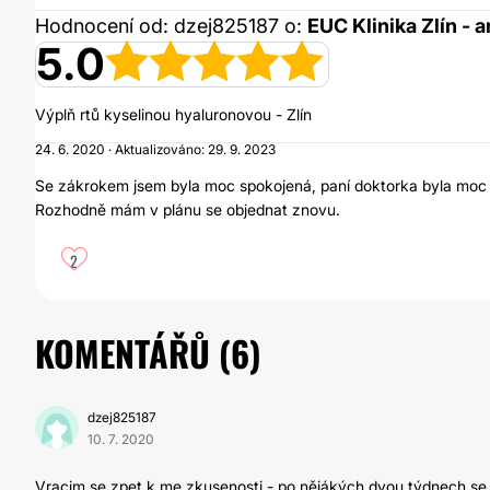
Hodnocení od: dzej825187 o:
EUC Klinika Zlín -
5.0
Výplň rtů kyselinou hyaluronovou - Zlín
24. 6. 2020 · Aktualizováno: 29. 9. 2023
Se zákrokem jsem byla moc spokojená, paní doktorka byla moc mil
Rozhodně mám v plánu se objednat znovu.
2
KOMENTÁŘŮ (
6
)
dzej825187
10. 7. 2020
Vracim se zpet k me zkusenosti - po nějákých dvou týdnech se 