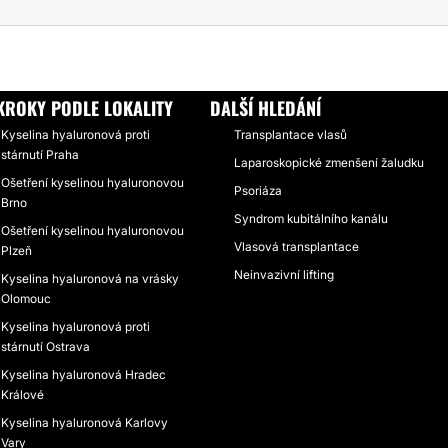
NA HYALURONOVÁ
VÝPLŇ RTŮ KYSELINOU HYALURONOVOU - ZLÍN
KROKY PODLE LOKALITY
DALŠÍ HLEDÁNÍ
Kyselina hyaluronová proti
Transplantace vlasů
stárnutí Praha
Laparoskopické zmenšení žaludku
Ošetření kyselinou hyaluronovou
Psoriáza
Brno
Syndrom kubitálního kanálu
Ošetření kyselinou hyaluronovou
Vlasová transplantace
Plzeň
Neinvazivní lifting
Kyselina hyaluronová na vrásky
Olomouc
Kyselina hyaluronová proti
stárnutí Ostrava
Kyselina hyaluronová Hradec
Králové
Kyselina hyaluronová Karlovy
Vary