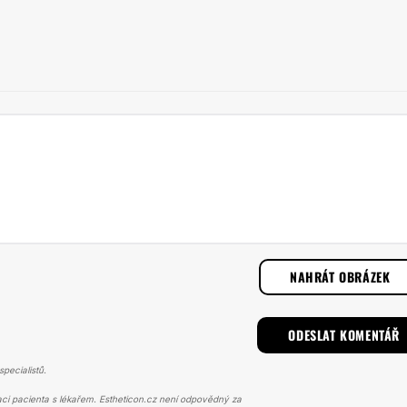
NAHRÁT OBRÁZEK
pecialistů.
ci pacienta s lékařem. Estheticon.cz není odpovědný za