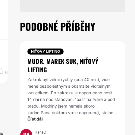
PODOBNÉ PŘÍBĚHY
NIŤOVÝ LIFTING
MUDR. MAREK SUK, NIŤOVÝ
LIFTING
6
Zakrok byl velmi rychly (cca 40 min), vice
mene bezbolestnym s okamzite viditelnym
vysledkem. Po zakroku je doporuceno nosit
14 dni na noc stahovaci "pas" na tvare a pod
bradu. Modriny jsem nemela skoro
zadne.Pana doktora vrele doporucuji, stejne...
Číst dál
Hana_1
HA
de