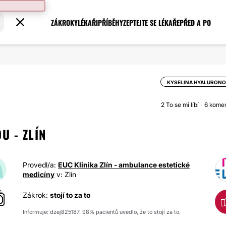
ZÁKROKY
LÉKAŘI
PŘÍBĚHY
ZEPTEJTE SE LÉKAŘE
PŘED A PO
KYSELINA HYALURONO
2
To se mi líbí
6 kome
U - ZLÍN
Provedl/a:
EUC Klinika Zlín - ambulance estetické
medicíny
v: Zlín
Zákrok:
stojí to za to
Informuje: dzej825187. 98% pacientů uvedlo, že to stojí za to.