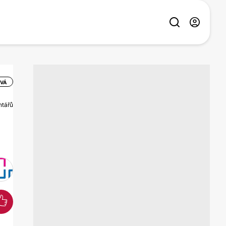
VÁ
ntářů