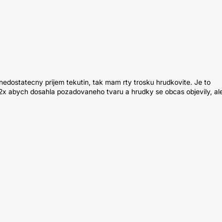
nedostatecny prijem tekutin, tak mam rty trosku hrudkovite. Je to
e 2x abych dosahla pozadovaneho tvaru a hrudky se obcas objevily, al