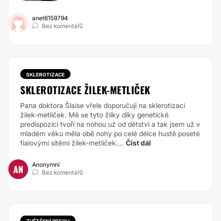
anet6159794
Bez komentářů
SKLEROTIZACE
SKLEROTIZACE ŽILEK-METLIČEK
Pana doktora Šlaise vřele doporučuji na sklerotizaci
žilek-metliček. Mě se tyto žilky díky genetické
predispozici tvoří na nohou už od dětství a tak jsem už v
mladém věku měla obě nohy po celé délce hustě poseté
fialovými sítěmi žilek-metliček....
Číst dál
Anonymní
AN
Bez komentářů