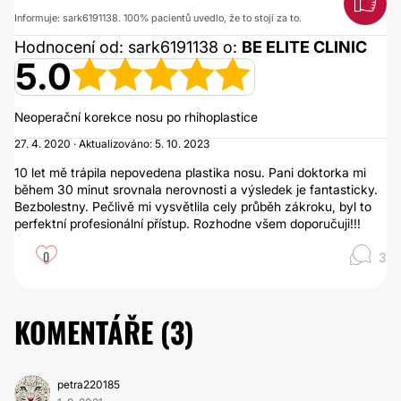
Informuje: sark6191138. 100% pacientů uvedlo, že to stojí za to.
Hodnocení od: sark6191138 o:
BE ELITE CLINIC
5.0
Neoperační korekce nosu po rhihoplastice
27. 4. 2020 · Aktualizováno: 5. 10. 2023
10 let mě trápila nepovedena plastika nosu. Pani doktorka mi
během 30 minut srovnala nerovnosti a výsledek je fantasticky.
Bezbolestny. Pečlivě mi vysvětlila cely průběh zákroku, byl to
perfektní profesionální přístup. Rozhodne všem doporučuji!!!
0
3
KOMENTÁŘE (
3
)
petra220185