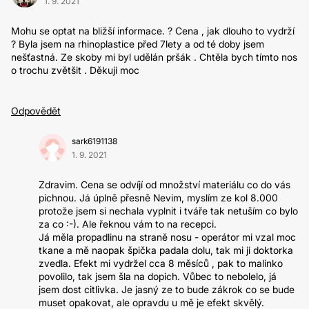
1. 9. 2021
Mohu se optat na bližší informace. ? Cena , jak dlouho to vydrží
? Byla jsem na rhinoplastice před 7lety a od té doby jsem
nešťastná. Ze skoby mi byl udělán pršák . Chtěla bych tímto nos
o trochu zvětšit . Děkuji moc
Odpovědět
sark6191138
1. 9. 2021
Zdravim. Cena se odvíjí od množství materiálu co do vás
pichnou. Já úplně přesně Nevim, myslím ze kol 8.000
protože jsem si nechala vyplnit i tváře tak netuším co bylo
za co :-). Ale řeknou vám to na recepci.
Já měla propadlinu na straně nosu - operátor mi vzal moc
tkane a mě naopak špička padala dolu, tak mi ji doktorka
zvedla. Efekt mi vydržel cca 8 měsíců , pak to malinko
povolilo, tak jsem šla na dopich. Vůbec to nebolelo, já
jsem dost citlivka. Je jasný ze to bude zákrok co se bude
muset opakovat, ale opravdu u mě je efekt skvělý.