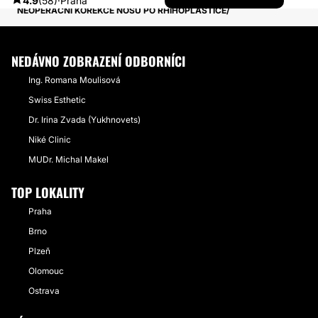
4.9
(58)
·
Praha
NEOPERAČNÍ KOREKCE NOSU PO RHIHOPLASTICE
NEDÁVNO ZOBRAZENÍ ODBORNÍCI
Ing. Romana Moulisová
Swiss Esthetic
Dr. Irina Zvada (Yukhnovets)
Niké Clinic
MUDr. Michal Makel
TOP LOKALITY
Praha
Brno
Plzeň
Olomouc
Ostrava