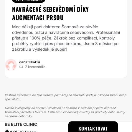
ZVĚTŠENÍ PRSOU
NAVRÁCENÉ SEBEVĚDOMÍ DÍKY
AUGMENTACI PRSOU
Moc děkuji paní doktorce Šormové za skvěle
odvedenou práci a navrácené sebevědomí. Profesionální
přístup a 100% péče. Zákrok bez komplikací, kontroly
proběhly rychle i přes plnou čekárnu. Jsem 3 měsíce po
zákroku a výsledek je super!
dani6186414
2 komentáře
Veškeré informace na této stránce pocházejí od uživatelů portálu, nikoli od lékařů nebo
specialistů.
Obsah zveřejněný na portálu Estheticon.cz nemůže v žádném případě nahradit
konzultaci pacienta s lékařem. Estheticon.cz není odpovědný za produkty nebo služby
nabízené odborníky.
BE ELITE CLINIC
ESTHETICON
PŘÍBĚHY
KONTAKTOVAT
PŘÍBĚHY TÝKAJÍCÍ SE ZÁKROKU NECHIRURGICKÁ KOREKCE NOSU