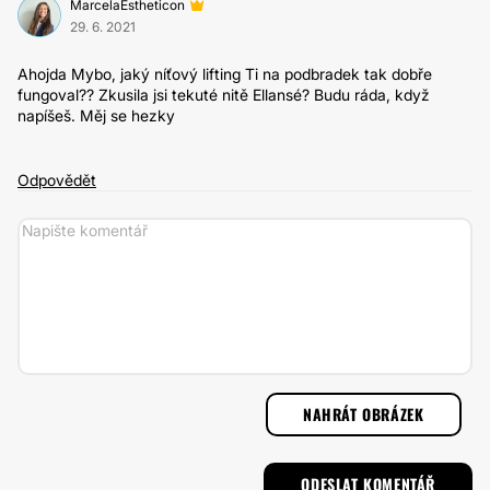
MarcelaEstheticon
29. 6. 2021
Ahojda Mybo, jaký níťový lifting Ti na podbradek tak dobře
fungoval?? Zkusila jsi tekuté nitě Ellansé? Budu ráda, když
napíšeš. Měj se hezky
Odpovědět
NAHRÁT OBRÁZEK