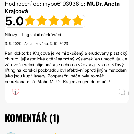
Hodnocení od: mybo6193938 o:
MUDr. Aneta
Krajcová
5.0
Níťový lifting splnil očekávání
3. 6. 2020 · Aktualizováno: 3. 10. 2023
Paní doktorka Krajcová je velmi zkušený a erudovaný plastický
chirurg, její estetické cítění samotný výsledek jen umocňuje. Je
zároveň i velmi příjemná a je ochotna vždy vyjít vstříc. Níťový
lifting na korekci podbradku byl efektivní oproti jiným metodám
jako jsou kupř. lasery. Pooperační péče byla rovněž
nepřekonatelná. Mohu MUDr. Krajcovou jen doporučit!
1
1
KOMENTÁŘ (
1
)