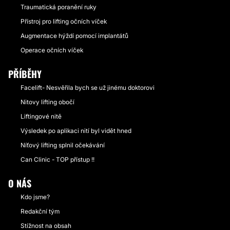
Traumatická poranění ruky
Přístroj pro lifting očních víček
Augmentace hýždí pomocí implantátů
Operace očních víček
PŘÍBĚHY
Facelift- Nesvěřila bych se už jinému doktorovi
Nitovy lifting obočí
Liftingové nitě
Výsledek po aplikaci nití byl vidět hned
Níťový lifting splnil očekávání
Can Clinic - TOP přístup !!
O NÁS
Kdo jsme?
Redakční tým
Stížnost na obsah