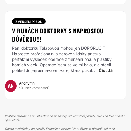
ZMENŠENÍ PRSOU
V RUKÁCH DOKTORKY S NAPROSTOU
DŮVĚROU!!!
Pani doktorku Talabovou mohou jen DOPORUCIT!
Naprosto profesionalni a zaroven lidsky pristup,
perfektni vysledek operace zmenseni prsu a plastiky
hornich vicek. Operace jsem se velmi bala, ale stacil
pohled do jeji usmevave tvare, ktera pusobi...
Číst dál
Anonymní
AN
Bez komentářů
Veškeré informace na této stránce pocházejí od uživatelů portálu, nikoli od lékařů nebo
specialistů.
Obsah zveřejněný na portálu Estheticon.cz nemůže v žádném případě nahradit