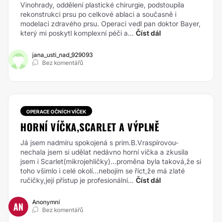
Vinohrady, oddělení plastické chirurgie, podstoupila
rekonstrukci prsu po celkové ablaci a současně i
modelaci zdravého prsu. Operaci vedl pan doktor Bayer,
který mi poskytl komplexní péči a...
Číst dál
jana_usti_nad_929093
Bez komentářů
OPERACE OČNÍCH VÍČEK
HORNÍ VÍČKA,SCARLET A VÝPLNĚ
Já jsem nadmíru spokojená s prim.B.Vraspírovou-
nechala jsem si udělat nedávno horní víčka a zkusila
jsem i Scarlet(mikrojehličky)...proměna byla taková,že si
toho všimlo i celé okolí...nebojím se říct,že má zlaté
ručičky,její přístup je profesionální...
Číst dál
Anonymní
AN
Bez komentářů