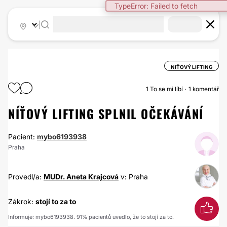
TypeError: Failed to fetch
|
NIŤOVÝ LIFTING
1
To se mi líbí
1 komentář
NÍŤOVÝ LIFTING SPLNIL OČEKÁVÁNÍ
Pacient:
mybo6193938
Praha
Provedl/a:
MUDr. Aneta Krajcová
v: Praha
Zákrok:
stojí to za to
Informuje: mybo6193938. 91% pacientů uvedlo, že to stojí za to.