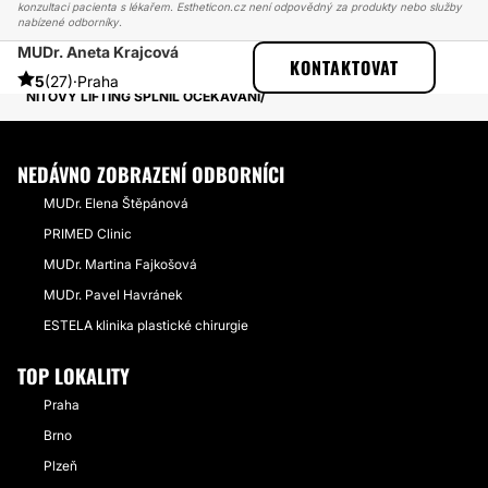
konzultaci pacienta s lékařem. Estheticon.cz není odpovědný za produkty nebo služby
nabízené odborníky.
MUDr. Aneta Krajcová
ESTHETICON
PŘÍBĚHY
KONTAKTOVAT
PŘÍBĚHY TÝKAJÍCÍ SE ZÁKROKU NIŤOVÝ LIFTING
5
(27)
·
Praha
NÍŤOVÝ LIFTING SPLNIL OČEKÁVÁNÍ
NEDÁVNO ZOBRAZENÍ ODBORNÍCI
MUDr. Elena Štěpánová
PRIMED Clinic
MUDr. Martina Fajkošová
MUDr. Pavel Havránek
ESTELA klinika plastické chirurgie
TOP LOKALITY
Praha
Brno
Plzeň