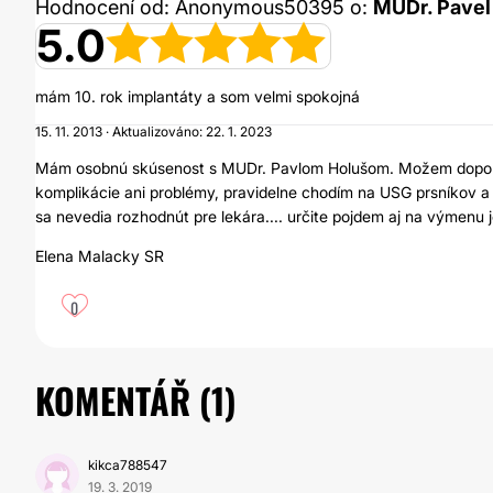
Hodnocení od: Anonymous50395 o:
MUDr. Pavel 
5.0
mám 10. rok implantáty a som velmi spokojná
15. 11. 2013 · Aktualizováno: 22. 1. 2023
Mám osobnú skúsenost s MUDr. Pavlom Holušom. Možem doporuči
komplikácie ani problémy, pravidelne chodím na USG prsníkov a 
sa nevedia rozhodnút pre lekára.... určite pojdem aj na výmenu 
Elena Malacky SR
0
KOMENTÁŘ (
1
)
kikca788547
19. 3. 2019