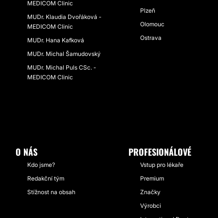
MEDICOM Clinic
Plzeň
MUDr. Klaudia Dvořáková -
Olomouc
MEDICOM Clinic
Ostrava
MUDr. Hana Kafková
MUDr. Michal Šamudovský
MUDr. Michal Puls CSc. -
MEDICOM Clinic
O NÁS
PROFESIONÁLOVÉ
Kdo jsme?
Vstup pro lékaře
Redakční tým
Premium
Stížnost na obsah
Značky
Výrobci