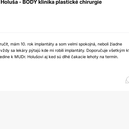
Holuša - BODY klinika plastické chirurgie
t, mám 10. rok implantáty a som velmi spokojná, neboli žiadne
vždy sa lekáry pýtajú kde mi robili implantáty. Doporučuje všetkým k
jedine k MUDr. Holušovi aj ked sú dlhé čakacie lehoty na termín.