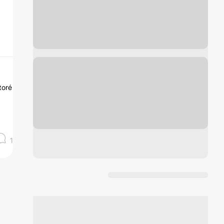
toré
1