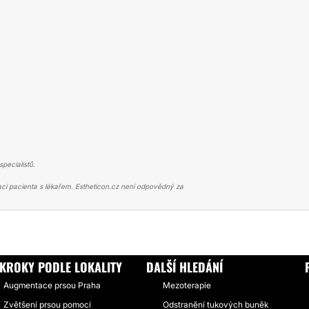
pecialistů.
ci pacienta s lékařem. Estheticon.cz není odpovědný za
Í PRSOU
MÁM 10. ROK IMPLANTÁTY A SOM VELMI SPOKOJNÁ
KROKY PODLE LOKALITY
DALŠÍ HLEDÁNÍ
Augmentace prsou Praha
Mezoterapie
Zvětšení prsou pomocí
Odstranění tukových buněk