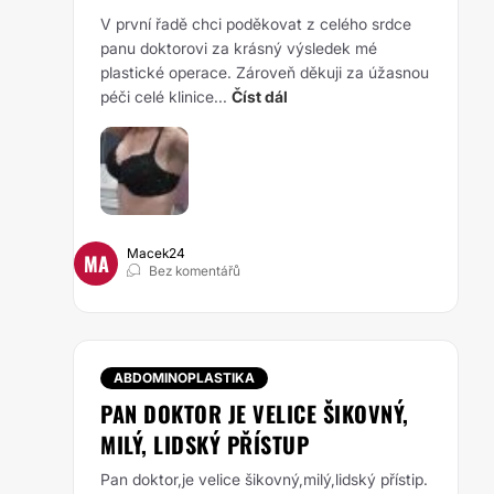
V první řadě chci poděkovat z celého srdce
panu doktorovi za krásný výsledek mé
plastické operace. Zároveň děkuji za úžasnou
péči celé klinice...
Číst dál
Macek24
MA
Bez komentářů
ABDOMINOPLASTIKA
PAN DOKTOR JE VELICE ŠIKOVNÝ,
MILÝ, LIDSKÝ PŘÍSTUP
Pan doktor,je velice šikovný,milý,lidský přístip.