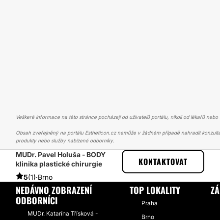
Veškeré informace na této stránce pocházejí od uživatelů portálu, nikoli od lékařů nebo s
Obsah zveřejněný na portálu Estheticon.cz nemůže v žádném případě nahradit konzulta
produkty nebo služby nabízené odborníky.
MUDr. Pavel Holuša - BODY
ESTHETICON
PŘÍBĚHY
PŘÍBĚHY TÝKAJÍCÍ SE ZÁKROKU ZVĚTŠEN
KONTAKTOVAT
klinika plastické chirurgie
5
(1)
·
Brno
NEDÁVNO ZOBRAZENÍ
TOP LOKALITY
ZÁ
ODBORNÍCI
Praha
MUDr. Katarína Třísková -
Brno