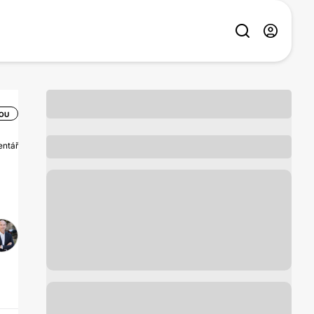
SOU
entář