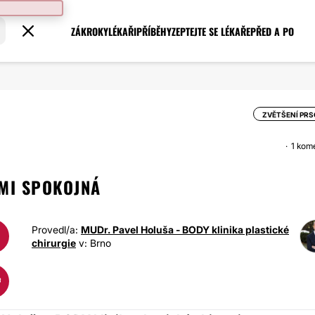
ZÁKROKY
LÉKAŘI
PŘÍBĚHY
ZEPTEJTE SE LÉKAŘE
PŘED A PO
ZVĚTŠENÍ PR
1 kom
LMI SPOKOJNÁ
Provedl/a:
MUDr. Pavel Holuša - BODY klinika plastické
chirurgie
v: Brno