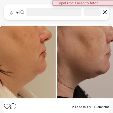
TypeError: Failed to fetch
|
2
To se mi líbí
1 komentář
LIPOSUKCE