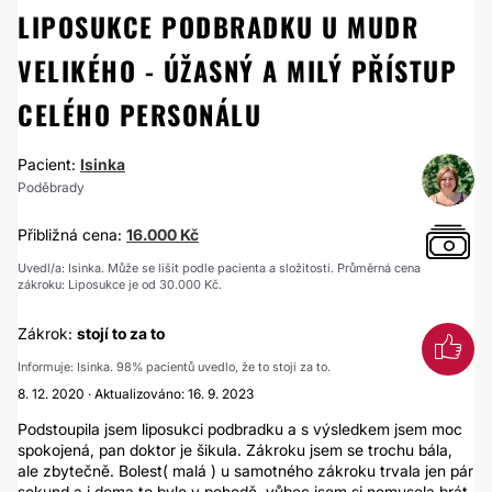
LIPOSUKCE PODBRADKU U MUDR
VELIKÉHO - ÚŽASNÝ A MILÝ PŘÍSTUP
CELÉHO PERSONÁLU
Pacient:
Isinka
Poděbrady
Přibližná cena:
16.000 Kč
Uvedl/a: Isinka. Může se lišit podle pacienta a složitosti. Průměrná cena
zákroku: Liposukce je od 30.000 Kč.
Zákrok:
stojí to za to
Informuje: Isinka. 98% pacientů uvedlo, že to stojí za to.
8. 12. 2020 · Aktualizováno: 16. 9. 2023
Podstoupila jsem liposukci podbradku a s výsledkem jsem moc
spokojená, pan doktor je šikula. Zákroku jsem se trochu bála,
ale zbytečně. Bolest( malá ) u samotného zákroku trvala jen pár
sekund a i doma to bylo v pohodě, vůbec jsem si nemusela brát