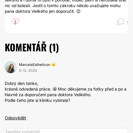
nic od bolesti. Jestli o tomto zákroku někdo uvažujete mohu
pana doktora Velikého jen doporučit. 😊
2
1
KOMENTÁŘ (
1
)
MarcelaEstheticon
9. 12. 2020
Dobrý den Isinko,
krásně odvedená práce. 🤩 Moc děkujeme za fotky před a po a
hlavně za doporučení pana doktora Velikého.
Podle čeho jste si kliniku vybírala?
Odpovědět