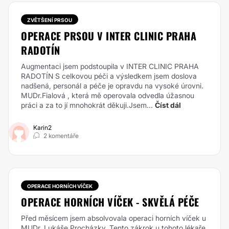
ZVĚTŠENÍ PRSOU
OPERACE PRSOU V INTER CLINIC PRAHA
RADOTÍN
Augmentaci jsem podstoupila v INTER CLINIC PRAHA
RADOTÍN S celkovou péči a výsledkem jsem doslova
nadšená, personál a péče je opravdu na vysoké úrovni.
MUDr.Fialová , která mě operovala odvedla úžasnou
práci a za to jí mnohokrát děkuji.Jsem...
Číst dál
Karin2
2 komentáře
OPERACE HORNÍCH VÍČEK
OPERACE HORNÍCH VÍČEK - SKVĚLÁ PÉČE
Před měsícem jsem absolvovala operaci horních víček u
MUDr. Lukáše Procházky. Tento zákrok u tohoto lékaře