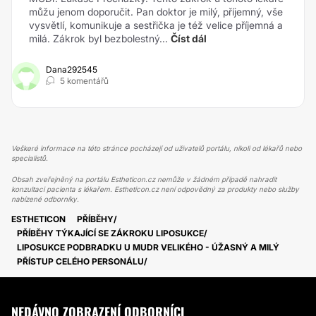
můžu jenom doporučit. Pan doktor je milý, příjemný, vše
vysvětlí, komunikuje a sestřička je též velice příjemná a
milá. Zákrok byl bezbolestný...
Číst dál
Dana292545
5 komentářů
Veškeré informace na této stránce pocházejí od uživatelů portálu, nikoli od lékařů nebo
specialistů.
Obsah zveřejněný na portálu Estheticon.cz nemůže v žádném případě nahradit
konzultaci pacienta s lékařem. Estheticon.cz není odpovědný za produkty nebo služby
nabízené odborníky.
ESTHETICON
PŘÍBĚHY
PŘÍBĚHY TÝKAJÍCÍ SE ZÁKROKU LIPOSUKCE
LIPOSUKCE PODBRADKU U MUDR VELIKÉHO - ÚŽASNÝ A MILÝ
PŘÍSTUP CELÉHO PERSONÁLU
NEDÁVNO ZOBRAZENÍ ODBORNÍCI