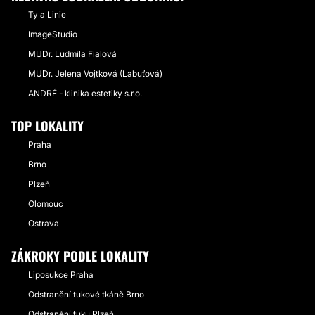
Ty a Linie
ImageStudio
MUDr. Ludmila Fialová
MUDr. Jelena Vojtková (Labuťová)
ANDRÉ - klinika estetiky s.r.o.
TOP LOKALITY
Praha
Brno
Plzeň
Olomouc
Ostrava
ZÁKROKY PODLE LOKALITY
Liposukce Praha
Odstranění tukové tkáně Brno
Odstranění tuku Plzeň