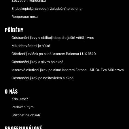
Zesvětlení konečníku
Endoskopické zavedení žaludečního balonu
Reoperace nosu
PŘÍBĚHY
Odstranění jizvy v obličeji dopadlo ještě větší jizvou
Mé sebevědomí je nízké
Ošetření jizviček po akné laserem Palomar LUX 1540
Odstranění jizev a skvrn po akné
laserové ošetření jizev po akné laserem Fotona - MUDr. Eva Müllerová
Odstranění jizev po neštovicích a akné
O NÁS
Kdo jsme?
Redakční tým
Stížnost na obsah
PROFESIONÁLOVÉ