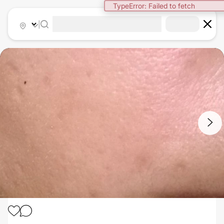
TypeError: Failed to fetch
|
1
/
2
JIZVY PO AKNÉ