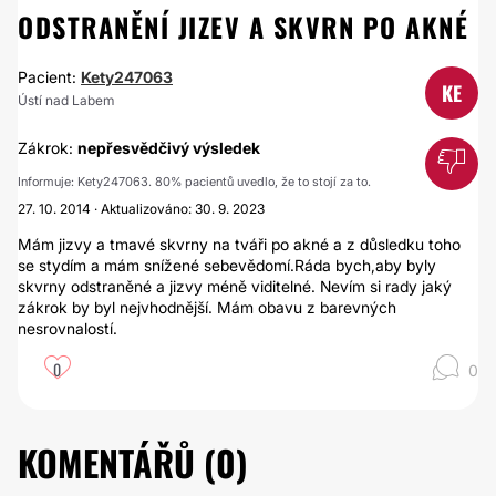
ODSTRANĚNÍ JIZEV A SKVRN PO AKNÉ
Pacient:
Kety247063
KE
Ústí nad Labem
Zákrok:
nepřesvědčivý výsledek
Informuje: Kety247063. 80% pacientů uvedlo, že to stojí za to.
27. 10. 2014 · Aktualizováno: 30. 9. 2023
Mám jizvy a tmavé skvrny na tváři po akné a z důsledku toho
se stydím a mám snížené sebevědomí.Ráda bych,aby byly
skvrny odstraněné a jizvy méně viditelné. Nevím si rady jaký
zákrok by byl nejvhodnější. Mám obavu z barevných
nesrovnalostí.
0
0
KOMENTÁŘŮ (
0
)