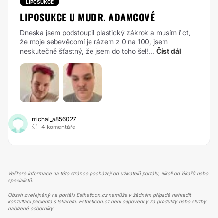
LIPOSUKCE
LIPOSUKCE U MUDR. ADAMCOVÉ
Dneska jsem podstoupil plastický zákrok a musím říct,
že moje sebevědomí je rázem z 0 na 100, jsem
neskutečně šťastný, že jsem do toho šel!...
Číst dál
michal_a856027
4 komentáře
Veškeré informace na této stránce pocházejí od uživatelů portálu, nikoli od lékařů nebo
specialistů.
Obsah zveřejněný na portálu Estheticon.cz nemůže v žádném případě nahradit
konzultaci pacienta s lékařem. Estheticon.cz není odpovědný za produkty nebo služby
nabízené odborníky.