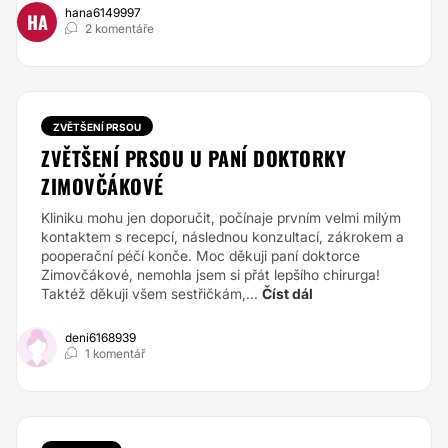
hana6149997
HA
2 komentáře
ZVĚTŠENÍ PRSOU
ZVĚTŠENÍ PRSOU U PANÍ DOKTORKY
ZIMOVČÁKOVÉ
Kliniku mohu jen doporučit, počínaje prvním velmi milým
kontaktem s recepcí, následnou konzultací, zákrokem a
pooperační péčí konče. Moc děkuji paní doktorce
Zimovčákové, nemohla jsem si přát lepšího chirurga!
Taktéž děkuji všem sestřičkám,...
Číst dál
deni6168939
1 komentář