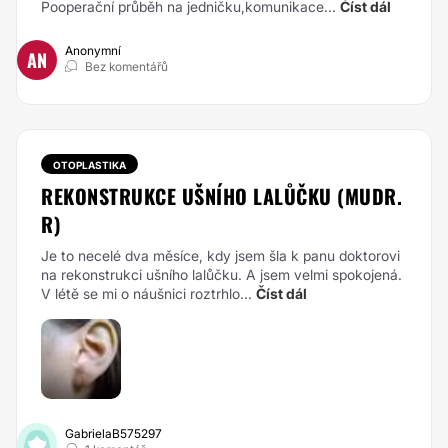
Pooperační průběh na jedničku,komunikace...
Číst dál
Anonymní
AN
Bez komentářů
OTOPLASTIKA
REKONSTRUKCE UŠNÍHO LALŮČKU (MUDR.
R)
Je to necelé dva měsíce, kdy jsem šla k panu doktorovi
na rekonstrukci ušního lalůčku. A jsem velmi spokojená.
V létě se mi o náušnici roztrhlo...
Číst dál
GabrielaB575297