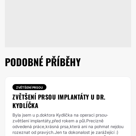
PODOBNÉ PŘÍBĚHY
ZVĚTŠENÍ PRSOU
ZVĚTŠENÍ PRSOU IMPLANTÁTY U DR.
KYDLÍČKA
Byla jsem u p.doktora Kydlíčka na operaci prsou-
zvětšení implantáty,před rokem a půl.Precizně
odvedená práce,krásná prsa,která ani na pohmat nejdou
rozeznat od pravých.Jen ta dokonalost je zarážející :)