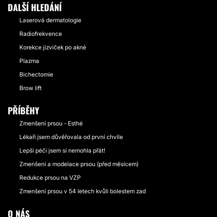
DALŠÍ HLEDÁNÍ
Laserová dermatologie
Radiofrekvence
Korekce jizviček po akné
Plazma
Bichectomie
Brow lift
PŘÍBĚHY
Zmenšení prsou - Esthé
Lékaři jsem důvěřovala od první chvíle
Lepší péči jsem si nemohla přát!
Zmenšení a modelace prsou (před měsícem)
Redukce prsou na VZP
Zmenšení prsou v 54 letech kvůli bolestem zad
O NÁS