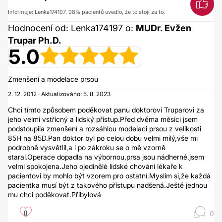
Informuje: Lenka174197. 98% pacientů uvedlo, že to stojí za to.
Hodnocení od: Lenka174197 o:
MUDr. Evžen
Trupar Ph.D.
5.0
Zmenšení a modelace prsou
2. 12. 2012 · Aktualizováno: 5. 8. 2023
Chci tímto způsobem poděkovat panu doktorovi Truparovi za
jeho velmi vstřícný a lidský přístup.Před dvěma měsíci jsem
podstoupila zmenšení a rozsáhlou modelaci prsou z velikosti
85H na 85D.Pan doktor byl po celou dobu velmi milý,vše mi
podrobně vysvětlil,a i po zákroku se o mě vzorně
staral.Operace dopadla na výbornou,prsa jsou nádherné,jsem
velmi spokojena.Jeho ojedinělé lidské chování lékaře k
pacientovi by mohlo být vzorem pro ostatní.Myslím si,že každá
pacientka musí být z takového přístupu nadšená.Ještě jednou
mu chci poděkovat.Přibylová
0
0