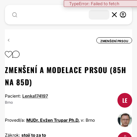
TypeError: Failed to fetch
ZMENŠENÍ PRSOU
ZMENŠENÍ A MODELACE PRSOU (85H
NA 85D)
Pacient:
Lenka174197
LE
Brno
Provedl/a:
MUDr. Evžen Trupar Ph.D.
v: Brno
Zákrok:
stojí to za to