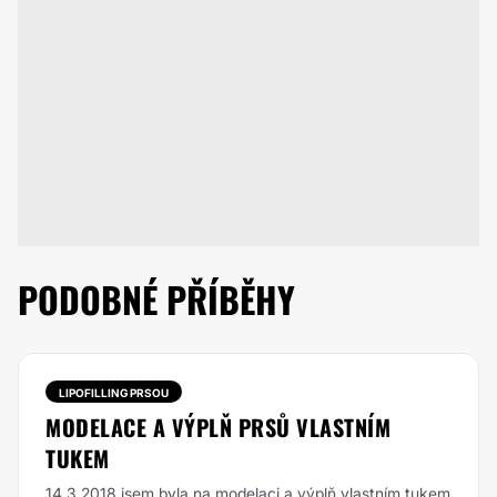
PODOBNÉ PŘÍBĚHY
LIPOFILLING PRSOU
MODELACE A VÝPLŇ PRSŮ VLASTNÍM
TUKEM
14.3.2018 jsem byla na modelaci a výplň vlastním tukem