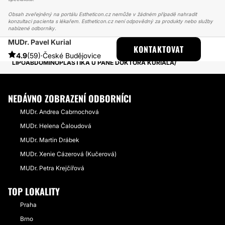
Obsah zveřejněný na portálu Estheticon.cz nemůže v žádném případě nahradit
konzultaci pacienta s lékařem. Estheticon.cz není odpovědný za produkty nebo služby
nabízené odborníky.
MUDr. Pavel Kurial
ESTHETICON
PŘÍBĚHY
KONTAKTOVAT
PŘÍBĚHY TÝKAJÍCÍ SE ZÁKROKU ABDOMINOPLASTIKA
4.9
(59)
·
České Budějovice
LIPOABDOMINOPLASTIKA U PANE DOKTORA KURIALA
NEDÁVNO ZOBRAZENÍ ODBORNÍCI
MUDr. Andrea Cabrnochová
MUDr. Helena Čaloudová
MUDr. Martin Drábek
MUDr. Xenie Cázerová (Kučerová)
MUDr. Petra Krejčířová
TOP LOKALITY
Praha
Brno