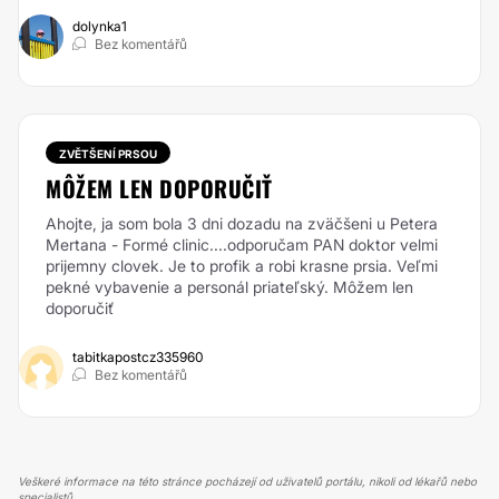
dolynka1
Bez komentářů
ZVĚTŠENÍ PRSOU
MÔŽEM LEN DOPORUČIŤ
Ahojte, ja som bola 3 dni dozadu na zväčšeni u Petera
Mertana - Formé clinic....odporučam PAN doktor velmi
prijemny clovek. Je to profik a robi krasne prsia. Veľmi
pekné vybavenie a personál priateľský. Môžem len
doporučiť
tabitkapostcz335960
Bez komentářů
Veškeré informace na této stránce pocházejí od uživatelů portálu, nikoli od lékařů nebo
specialistů.