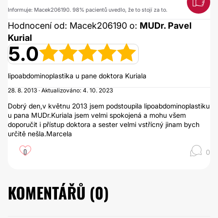
Informuje: Macek206190. 98% pacientů uvedlo, že to stojí za to.
Hodnocení od: Macek206190 o:
MUDr. Pavel
Kurial
5.0
lipoabdominoplastika u pane doktora Kuriala
28. 8. 2013 · Aktualizováno: 4. 10. 2023
Dobrý den,v květnu 2013 jsem podstoupila lipoabdominoplastiku
u pana MUDr.Kuriala jsem velmi spokojená a mohu všem
doporučit i přístup doktora a sester velmi vstřícný jinam bych
určitě nešla.Marcela
0
0
KOMENTÁŘŮ (
0
)