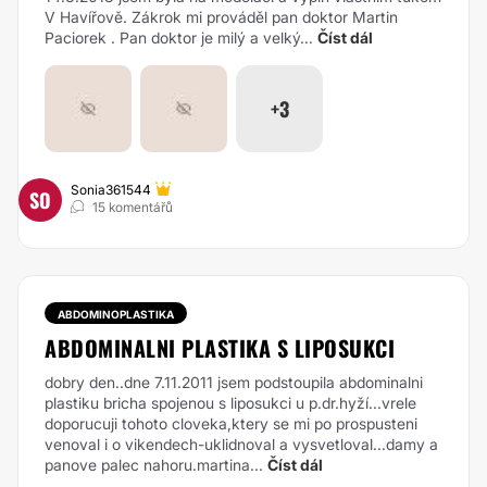
V Havířově. Zákrok mi prováděl pan doktor Martin
Paciorek . Pan doktor je milý a velký...
Číst dál
+3
Sonia361544
SO
15 komentářů
ABDOMINOPLASTIKA
ABDOMINALNI PLASTIKA S LIPOSUKCI
dobry den..dne 7.11.2011 jsem podstoupila abdominalni
plastiku bricha spojenou s liposukci u p.dr.hyží...vrele
doporucuji tohoto cloveka,ktery se mi po prospusteni
venoval i o vikendech-uklidnoval a vysvetloval...damy a
panove palec nahoru.martina...
Číst dál