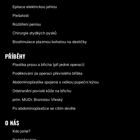
Epilace elektrickou jehlou
Plešatost
Rozšíření penisu
Chirurgie stydkých pysků
Biostimulace plazmou bohatou na destičky
PŘÍBĚHY
Plastika prsou a břicha (při jedné operaci)
Poděkování za operaci převislého bříška
Abdominoplastika spojená s velkou pupeční kýlou
Odstranění povislé kůže na břichu
prim. MUDr. Bronislav Vřeský
Po abdominoplastice se cítím skvěle
O NÁS
Kdo jsme?
Redakční tým