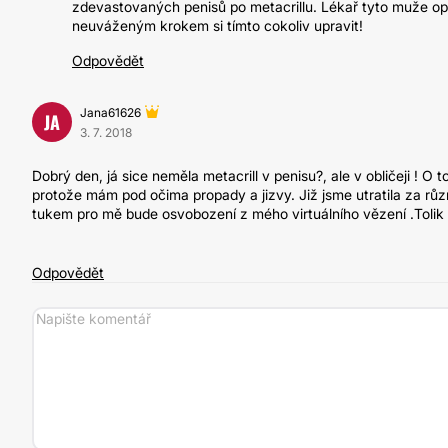
zdevastovaných penisů po metacrillu. Lékař tyto muže oper
neuváženým krokem si tímto cokoliv upravit!
Odpovědět
Jana61626
JA
3. 7. 2018
Dobrý den, já sice neměla metacrill v penisu?, ale v obličeji ! O t
protože mám pod očima propady a jizvy. Již jsme utratila za různ
tukem pro mě bude osvobození z mého virtuálního vězení .Tolik b
Odpovědět