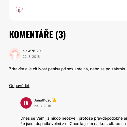
0
KOMENTÁŘE (
3
)
alex676179
22. 3. 2018
Zdravím a je citlivost penisu pri sexu stejná, nebo se po zákrok
Odpovědět
Jana61626
JA
23. 3. 2018
Dnes se Vám již nikdo neozve , protože pravděpodobně ani
že jsem dopadla velmi zle! Chodila jsem na konzultace na kl