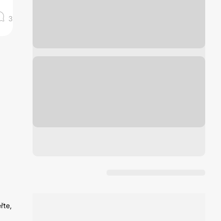
3
řte,