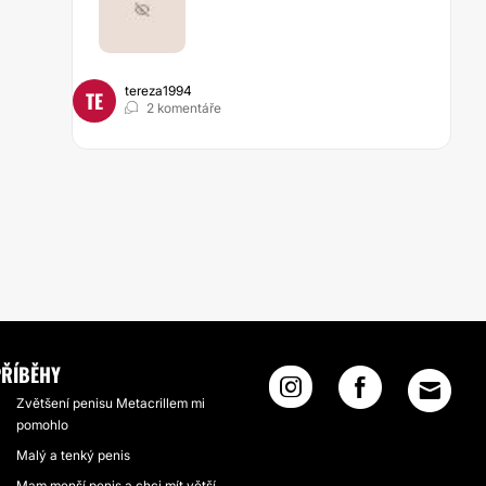
tereza1994
TE
2 komentáře
ŘÍBĚHY
Zvětšení penisu Metacrillem mi
pomohlo
Malý a tenký penis
Mam menší penis a chci mít větší