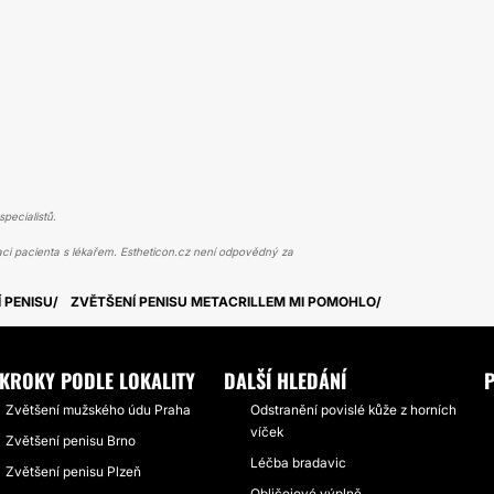
pecialistů.
ci pacienta s lékařem. Estheticon.cz není odpovědný za
 PENISU
ZVĚTŠENÍ PENISU METACRILLEM MI POMOHLO
KROKY PODLE LOKALITY
DALŠÍ HLEDÁNÍ
P
Zvětšení mužského údu Praha
Odstranění povislé kůže z horních
víček
Zvětšení penisu Brno
Léčba bradavic
Zvětšení penisu Plzeň
Obličejové výplně