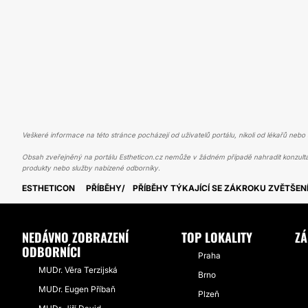
Veškeré informace na této stránce pocházejí od uživatelů portálu, nikoli od lékařů nebo s
Obsah zveřejněný na portálu Estheticon.cz nemůže v žádném případě nahradit konzulta
produkty nebo služby nabízené odborníky.
ESTHETICON
PŘÍBĚHY
PŘÍBĚHY TÝKAJÍCÍ SE ZÁKROKU ZVĚTŠENÍ
NEDÁVNO ZOBRAZENÍ
TOP LOKALITY
ZÁ
ODBORNÍCI
Praha
MUDr. Věra Terzijská
Brno
MUDr. Eugen Příbaň
Plzeň