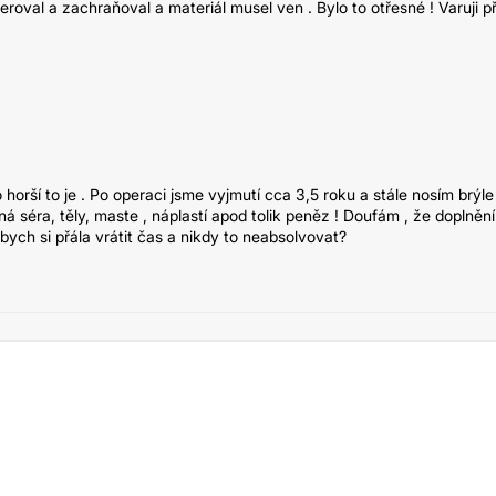
oval a zachraňoval a materiál musel ven . Bylo to otřesné ! Varuji p
o horší to je . Po operaci jsme vyjmutí cca 3,5 roku a stále nosím brýle 
á séra, těly, maste , náplastí apod tolik peněz ! Doufám , že doplnění
ych si přála vrátit čas a nikdy to neabsolvovat?