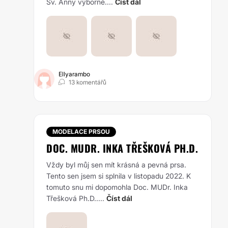
Sv. Anny výborné....
Číst dál
Ellyarambo
13 komentářů
MODELACE PRSOU
DOC. MUDR. INKA TŘEŠKOVÁ PH.D.
Vždy byl můj sen mít krásná a pevná prsa.
Tento sen jsem si splnila v listopadu 2022. K
tomuto snu mi dopomohla Doc. MUDr. Inka
Třešková Ph.D.....
Číst dál