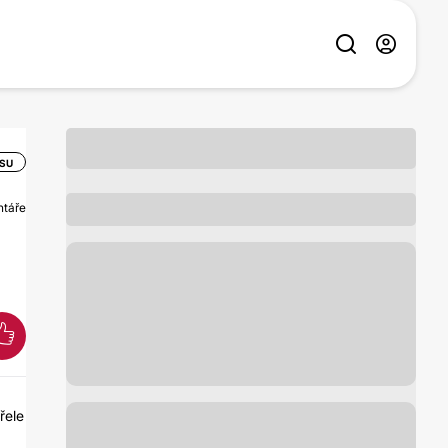
ISU
ntáře
řele