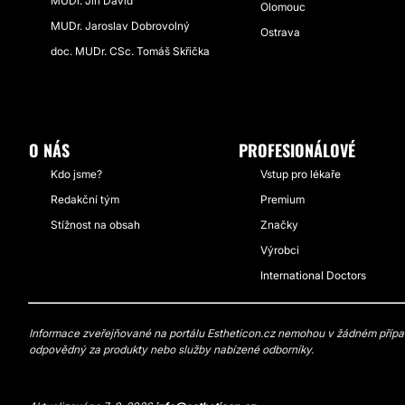
MUDr. Jiří David
Olomouc
MUDr. Jaroslav Dobrovolný
Ostrava
doc. MUDr. CSc. Tomáš Skřička
O NÁS
PROFESIONÁLOVÉ
Kdo jsme?
Vstup pro lékaře
Redakční tým
Premium
Stížnost na obsah
Značky
Výrobci
International Doctors
Informace zveřejňované na portálu Estheticon.cz nemohou v žádném případě
odpovědný za produkty nebo služby nabízené odborníky.