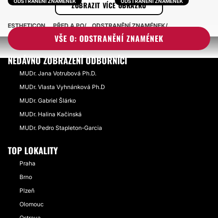
ODSTRANĚNÍ ZNAMÉNEK
ODSTRANĚNÍ ZNAMÉNEK
ZOBRAZIT VÍCE OBRÁZKŮ
ESTHETICON
PŘED A PO
ODSTRANĚNÍ ZNAMÉNEK
VŠE O: ODSTRANĚNÍ ZNAMÉNEK
NEDÁVNO ZOBRAZENÍ ODBORNÍCI
MUDr. Jana Votrubová Ph.D.
MUDr. Vlasta Vyhnánková Ph.D
MUDr. Gabriel Šlárko
MUDr. Halina Kačinská
MUDr. Pedro Stapleton-Garcia
TOP LOKALITY
Praha
Brno
Plzeň
Olomouc
Ostrava