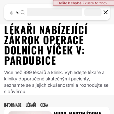
|
LÉKAŘI NABÍZEJÍCÍ
ZÁKROK
OPERACE
DOLNÍCH VÍČEK
V:
PARDUBICE
Více než 999 lékařů a klinik. Vyhledejte lékaře a
kliniky doporučené skutečnými pacienty,
seznamte se s jejich zkušenostmi a rozhodujte se
s důvěrou.
INFORMACE
LÉKAŘI
CENA
MUDR. MARTIN ŠORMA