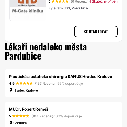
5
(6 Recenzí)
1 Skutečný příběh
·
Kyjevská 303, Pardubice
KONTAKTOVAT
Lékaři nedaleko města
Pardubice
Plastická a estetická chirurgie SANUS Hradec Králové
4.9
(153 Recenzí)
·
99% doporučuje
Hradec Králové
MUDr. Robert Remeš
5
(104 Recenzí)
·
100% doporučuje
Chrudim