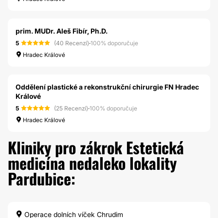
prim. MUDr. Aleš Fibír, Ph.D.
5
(40 Recenzí)
·
100% doporučuje
Hradec Králové
Oddělení plastické a rekonstrukční chirurgie FN Hradec
Králové
5
(25 Recenzí)
·
100% doporučuje
Hradec Králové
Kliniky pro zákrok Estetická
medicína nedaleko lokality
Pardubice:
Operace dolních víček Chrudim