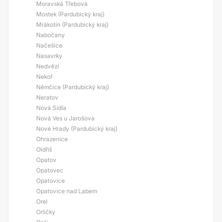
Moravská Třebová
Mostek (Pardubický kraj)
Mrákotín (Pardubický kraj)
Nabočany
Načešice
Nasavrky
Nedvězí
Nekoř
Němčice (Pardubický kraj)
Neratov
Nová Sídla
Nová Ves u Jarošova
Nové Hrady (Pardubický kraj)
Ohrazenice
Oldřiš
Opatov
Opatovec
Opatovice
Opatovice nad Labem
Orel
Orličky