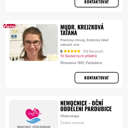
KONTAKTOVAT
MUDR. KREJZKOVÁ
TAŤÁNA
Plastický chirurg, Estetický lékař,
zobrazit více
5
(29 Recenzí)
·
10 Skutečných příběhů
Štrossova 1931, Pardubice
KONTAKTOVAT
NEMOCNICE - OČNÍ
ODDĚLENÍ PARDUBICE
Oftalmologie
Žádné recenze