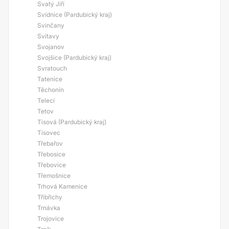
Svatý Jiří
Svídnice (Pardubický kraj)
Svinčany
Svitavy
Svojanov
Svojšice (Pardubický kraj)
Svratouch
Tatenice
Těchonín
Telecí
Tetov
Tisová (Pardubický kraj)
Tisovec
Třebařov
Třebosice
Třebovice
Třemošnice
Trhová Kamenice
Třibřichy
Trnávka
Trojovice