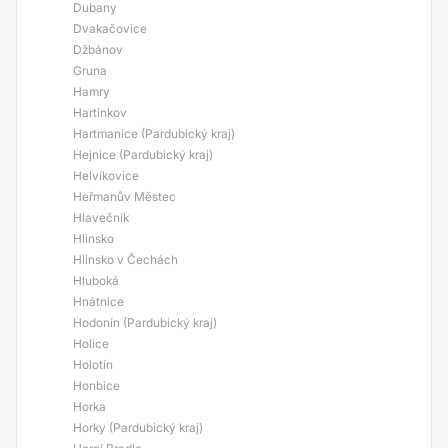
Dubany
Dvakačovice
Džbánov
Gruna
Hamry
Hartinkov
Hartmanice (Pardubický kraj)
Hejnice (Pardubický kraj)
Helvíkovice
Heřmanův Městec
Hlavečník
Hlinsko
Hlinsko v Čechách
Hluboká
Hnátnice
Hodonín (Pardubický kraj)
Holice
Holotín
Honbice
Horka
Horky (Pardubický kraj)