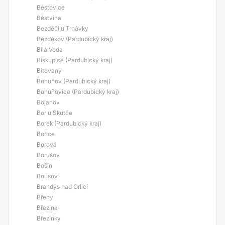
Běstovice
Běstvina
Bezděčí u Trnávky
Bezděkov (Pardubický kraj)
Bílá Voda
Biskupice (Pardubický kraj)
Bítovany
Bohuňov (Pardubický kraj)
Bohuňovice (Pardubický kraj)
Bojanov
Bor u Skutče
Borek (Pardubický kraj)
Bořice
Borová
Borušov
Bošín
Bousov
Brandýs nad Orlicí
Břehy
Březina
Březinky