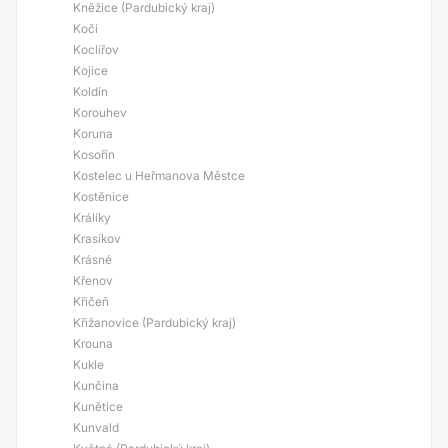
Kněžice (Pardubický kraj)
Kočí
Koclířov
Kojice
Koldín
Korouhev
Koruna
Kosořín
Kostelec u Heřmanova Městce
Kostěnice
Králíky
Krasíkov
Krásné
Křenov
Křičeň
Křižanovice (Pardubický kraj)
Krouna
Kukle
Kunčina
Kunětice
Kunvald