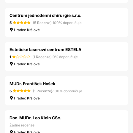
Centrum jednodenní chirurgie s.r.o.
5
(5 Recenzí)
·
100% doporučuje
Hradec Králové
Estetické laserové centrum ESTELA
1
(1 Recenze)
·
0% doporučuje
Hradec Králové
MUDr. František Hošek
5
(1 Recenze)
·
100% doporučuje
Hradec Králové
Doc. MUDr. Leo Klein CSc.
Žádné recenze
Hradec Králové