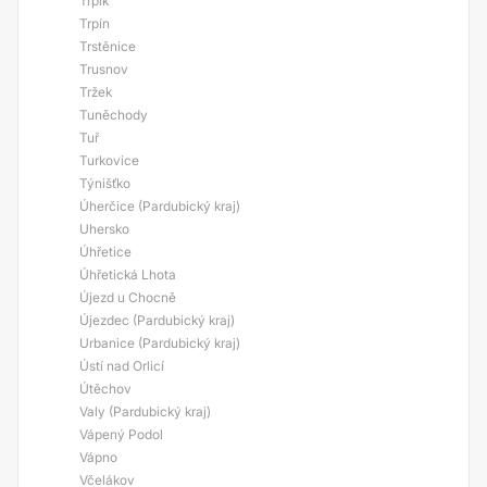
Trpík
Trpín
Trstěnice
Trusnov
Tržek
Tuněchody
Tuř
Turkovice
Týnišťko
Úherčice (Pardubický kraj)
Uhersko
Úhřetice
Úhřetická Lhota
Újezd u Chocně
Újezdec (Pardubický kraj)
Urbanice (Pardubický kraj)
Ústí nad Orlicí
Útěchov
Valy (Pardubický kraj)
Vápený Podol
Vápno
Včelákov