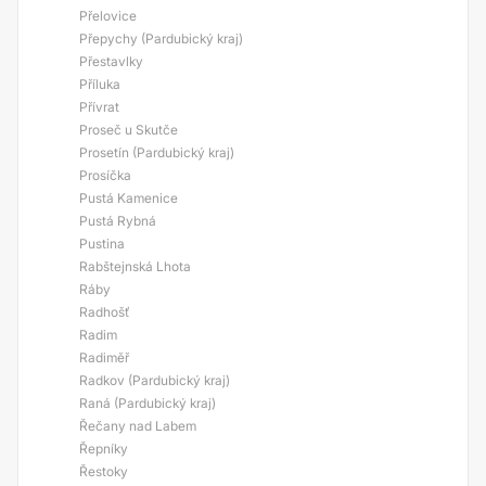
Přelovice
Přepychy (Pardubický kraj)
Přestavlky
Příluka
Přívrat
Proseč u Skutče
Prosetín (Pardubický kraj)
Prosíčka
Pustá Kamenice
Pustá Rybná
Pustina
Rabštejnská Lhota
Ráby
Radhošť
Radim
Radiměř
Radkov (Pardubický kraj)
Raná (Pardubický kraj)
Řečany nad Labem
Řepníky
Řestoky