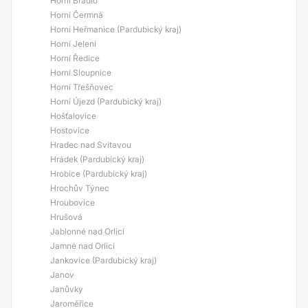
Horní Bradlo
Horní Čermná
Horní Heřmanice (Pardubický kraj)
Horní Jelení
Horní Ředice
Horní Sloupnice
Horní Třešňovec
Horní Újezd (Pardubický kraj)
Hošťalovice
Hostovice
Hradec nad Svitavou
Hrádek (Pardubický kraj)
Hrobice (Pardubický kraj)
Hrochův Týnec
Hroubovice
Hrušová
Jablonné nad Orlicí
Jamné nad Orlicí
Jankovice (Pardubický kraj)
Janov
Janůvky
Jaroměřice