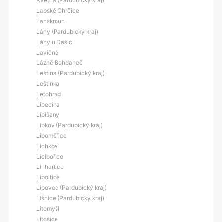
Květná (Pardubický kraj)
Labské Chrčice
Lanškroun
Lány (Pardubický kraj)
Lány u Dašic
Lavičné
Lázně Bohdaneč
Leština (Pardubický kraj)
Leštinka
Letohrad
Libecina
Libišany
Libkov (Pardubický kraj)
Liboměřice
Lichkov
Licibořice
Linhartice
Lipoltice
Lipovec (Pardubický kraj)
Líšnice (Pardubický kraj)
Litomyšl
Litošice