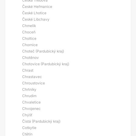
Česká Třebová
České Heřmanice
České Lhotice
České Libchavy
Chmelík
Choceň
Choltice
Chornice
Choteč (Pardubický kraj)
Chotěnov
Chotovice (Pardubický kraj)
Chrast
Chrastavec
Chroustovice
Chrtníky
Chrudim
Chvaletice
Chvojenec
Chýšť
Čistá (Pardubický kraj)
Cotkytle
Ctětín