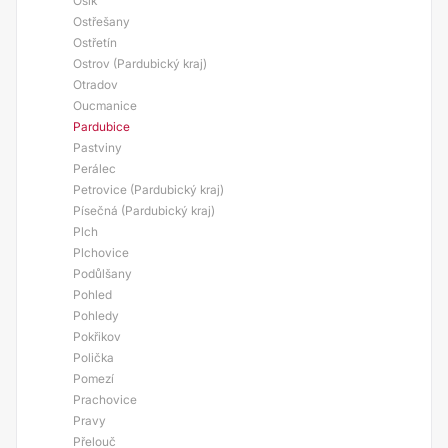
Osík
Ostřešany
Ostřetín
Ostrov (Pardubický kraj)
Otradov
Oucmanice
Pardubice
Pastviny
Perálec
Petrovice (Pardubický kraj)
Písečná (Pardubický kraj)
Plch
Plchovice
Podůlšany
Pohled
Pohledy
Pokřikov
Polička
Pomezí
Prachovice
Pravy
Přelouč