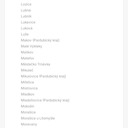
Lozice
Lubná
Lubník
Lukavice
Luková
Luže
Makov (Pardubický kraj)
Malé Výkleky
Malíkov
Mateřov
Městečko Trnávka
Mikuleč
Mikulovice (Pardubický kraj)
Miřetice
Mistrovice
Mladkov
Mladoňovice (Pardubický kraj)
Mokošín
Morašice
Morašice u Litomyšle
Moravany