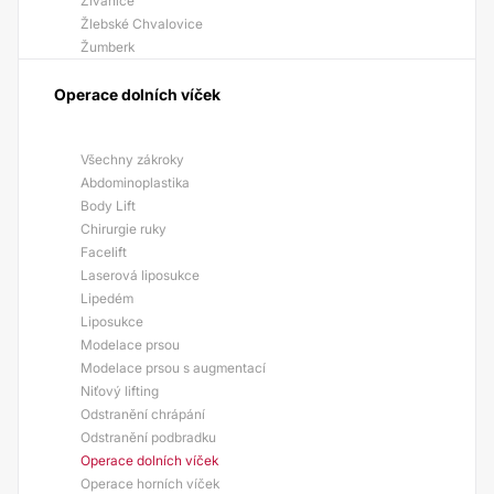
Živanice
Žlebské Chvalovice
Žumberk
Operace dolních víček
Všechny zákroky
Abdominoplastika
Body Lift
Chirurgie ruky
Facelift
Laserová liposukce
Lipedém
Liposukce
Modelace prsou
Modelace prsou s augmentací
Niťový lifting
Odstranění chrápání
Odstranění podbradku
Operace dolních víček
Operace horních víček