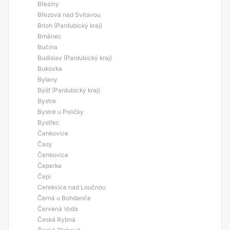
Březiny
Březová nad Svitavou
Brloh (Pardubický kraj)
Brněnec
Bučina
Budislav (Pardubický kraj)
Bukovka
Bylany
Býšť (Pardubický kraj)
Bystré
Bystré u Poličky
Bystřec
Čankovice
Časy
Čenkovice
Čeperka
Čepí
Cerekvice nad Loučnou
Černá u Bohdanče
Červená Voda
Česká Rybná