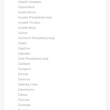
Vrbatův Kostelec
Výprachtice
Vyšehněvice
Vysoká (Pardubický kraj)
Vysoké Chvojno
Vysoké Mýto
Vyžice
Záchlumí (Pardubický kraj)
Zádolí
Zaječice
Zájezdec
Zálší (Pardubický kraj)
Žamberk
Žampach
Zámrsk
Žáravice
Zářecká Lhota
Zdechovice
Zderaz
Želívsko
Žichlínek