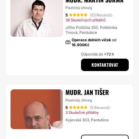
Plastický chirurg
5
(53 Recenzí)
·
38 Skutečných příběhů
Jiřího Potůčka 250, Poliklinika
Trnová, Pardubice
Operace dolních víček
od
16.900Kč
Odpovídá do
+72 h
KONTAKTOVAT
MUDR. JAN TIŠER
Plastický chirurg
5
(5 Recenzí)
·
3 Skutečné příběhy
Kyjevská 303, Pardubice