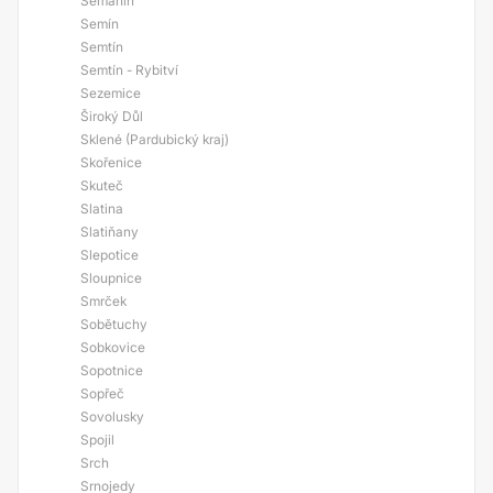
Semanín
Semín
Semtín
Semtín - Rybitví
Sezemice
Široký Důl
Sklené (Pardubický kraj)
Skořenice
Skuteč
Slatina
Slatiňany
Slepotice
Sloupnice
Smrček
Sobětuchy
Sobkovice
Sopotnice
Sopřeč
Sovolusky
Spojil
Srch
Srnojedy