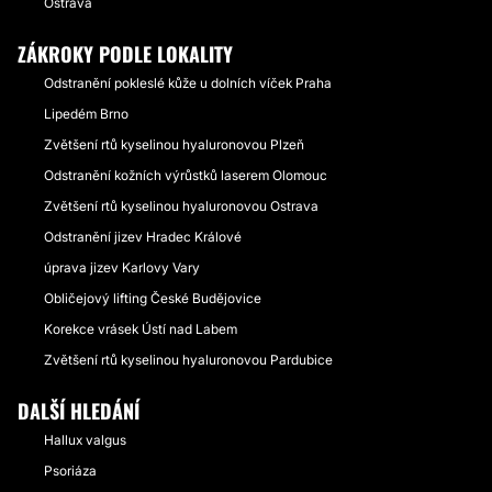
Ostrava
ZÁKROKY PODLE LOKALITY
Odstranění pokleslé kůže u dolních víček Praha
Lipedém Brno
Zvětšení rtů kyselinou hyaluronovou Plzeň
Odstranění kožních výrůstků laserem Olomouc
Zvětšení rtů kyselinou hyaluronovou Ostrava
Odstranění jizev Hradec Králové
úprava jizev Karlovy Vary
Obličejový lifting České Budějovice
Korekce vrásek Ústí nad Labem
Zvětšení rtů kyselinou hyaluronovou Pardubice
DALŠÍ HLEDÁNÍ
Hallux valgus
Psoriáza