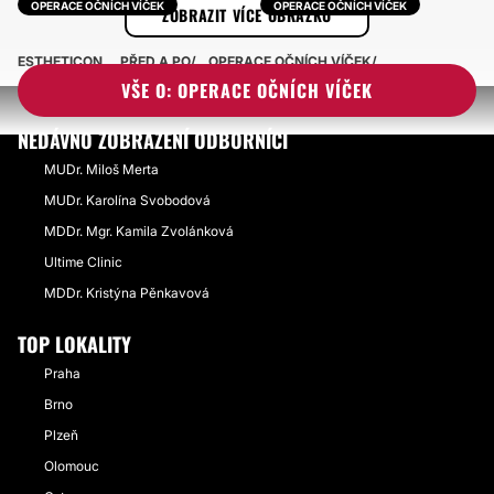
OPERACE OČNÍCH VÍČEK
OPERACE OČNÍCH VÍČEK
ZOBRAZIT VÍCE OBRÁZKŮ
ESTHETICON
PŘED A PO
OPERACE OČNÍCH VÍČEK
VŠE O: OPERACE OČNÍCH VÍČEK
NEDÁVNO ZOBRAZENÍ ODBORNÍCI
MUDr. Miloš Merta
MUDr. Karolína Svobodová
MDDr. Mgr. Kamila Zvolánková
Ultime Clinic
MDDr. Kristýna Pěnkavová
TOP LOKALITY
Praha
Brno
Plzeň
Olomouc