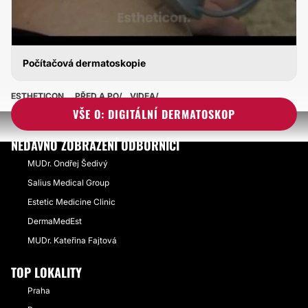
Počítačová dermatoskopie
DIGITÁLNÍ DERMATOSKOP
ESTHETICON
PŘED A PO
VIDEA
VŠE O: DIGITÁLNÍ DERMATOSKOP
NEDÁVNO ZOBRAZENÍ ODBORNÍCI
MUDr. Ondřej Šedivý
Salius Medical Group
Estetic Medicine Clinic
DermaMedEst
MUDr. Kateřina Fajtová
TOP LOKALITY
Praha