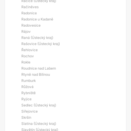
Račice (Ústecký kraj)
Račiněves
Radonice
Radonice u Kadaně
Radovesice
Rájov
Raná (Ústecký kraj)
Rašovice (Ústecký kraj)
Řehlovice
Rochov
Rokle
Roudnice nad Labem
Rtyně nad Bílinou
Rumburk
Růžová
Rybniště
Ryjice
Sedlec (Ústecký kraj)
Siřejovice
Skršín
Slatina (Ústecký kraj)
Slavětín (Ústecký kraj)