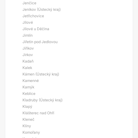
Jenčice
Jeníkov (Ústecký kraj)
Jetřichovice
Jílové
Jílové u Děčína
Jimlín
Jiřetín pod Jedlovou
Jiříkov
Jirkov
Kadaň
Kalek
Kámen (Ústecký kraj)
Kamenné
Kamýk
Keblice
Kladruby (Ústecký kraj)
Klapý
Klášterec nad Ohří
Kleneč
Klíny
Komořany