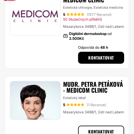
Estetická chirurgie, Estetická medicína
5
(1577 Recenzí)
·
50 Skutečných příběhů
Masarykova 3488/1, Ústí nad Labem
Digitální dermatoskop
od
2.500Kč
Odpovídá do
48 h
KONTAKTOVAT
MUDR. PETRA PETÁKOVÁ
- MEDICOM CLINIC
Estetický lékař
5
(1 Recenze)
Masarykova 3488/1, Ústí nad Labem
KONTAKTOVAT