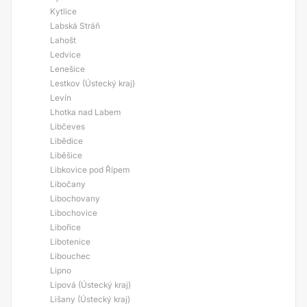
Kytlice
Labská Stráň
Lahošt
Ledvice
Lenešice
Lestkov (Ústecký kraj)
Levín
Lhotka nad Labem
Libčeves
Libědice
Liběšice
Libkovice pod Řípem
Libočany
Libochovany
Libochovice
Libořice
Libotenice
Libouchec
Lipno
Lipová (Ústecký kraj)
Lišany (Ústecký kraj)