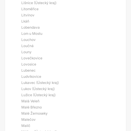
Lišnice (Ústecký kraj)
Litoměřice
Litvínov
Lkáň
Lobendava
Lom u Mostu
Louchov
Loučná
Louny
Lovečkovice
Lovosice
Lubenec
Ludvíkovice
Lukavec (Ústecký kraj)
Lukov (Ústecký kraj)
Lužice (Ústecký kraj)
Malá Veleň
Malé Březno
Malé Žernoseky
Malečov
Malíč