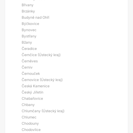
Břvany
Brzánky
Budyně nad Ohří
Býčkovice
Bynovec
Bystřany
Bžany
Čeradice
Černčice (Ústecký kraj)
Černěves
Černiv
Černouček
Černovice (Ústecký kraj)
Česká Kamenice
Český Jiřetín
Chabařovice
Chbany
Chlumčany (Ústecký kraj)
Chlumec
Chodouny
Chodovlice