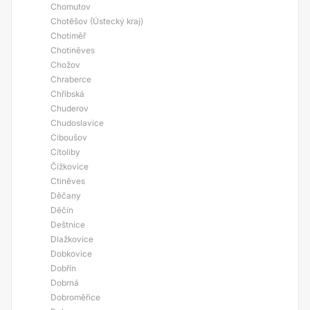
Chomutov
Chotěšov (Ústecký kraj)
Chotiměř
Chotiněves
Chožov
Chraberce
Chřibská
Chuderov
Chudoslavice
Ciboušov
Cítoliby
Čížkovice
Ctiněves
Děčany
Děčín
Deštnice
Dlažkovice
Dobkovice
Dobřín
Dobrná
Dobroměřice