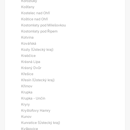
Korozluky
Košťany
Kostelec nad Ohří
Koštice nad Ohří
Kostomlaty pod Milešovkou
Kostomlaty pod Řipem
Kotvina
Kovářská
Kozly (Ústecký kraj)
Krabčice
Krásná Lípa
Krásný Dvůr
Křešice
Křesín (Ústecký kraj)
Křimov
Krupka
Krupka - Unčín
Kryry
Kryštofovy Hamry
Kunov
Kunratice (Ústecký kraj)
Kyškovice