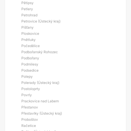
Pětipsy
Petlery
Petrohrad
Petrovice (Ústecký kraj)
Píšťany
Ploskovice
Pnětluky
Počedělice
Podbořanský Rohozec
Podbořany
Podmilesy
Podsedice
Polepy
Polerady (Ústecký kraj)
Postoloprty
Povrly
Prackovice nad Labem
Přestanov
Přestavlky (Ústecký kraj)
Proboštov
Račetice