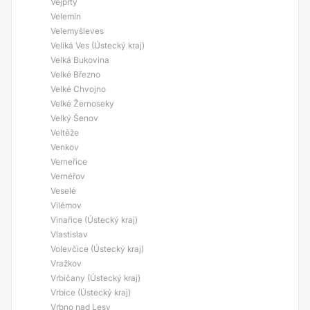
Vejprty
Velemín
Velemyšleves
Veliká Ves (Ústecký kraj)
Velká Bukovina
Velké Březno
Velké Chvojno
Velké Žernoseky
Velký Šenov
Veltěže
Venkov
Verneřice
Vernéřov
Veselé
Vilémov
Vinařice (Ústecký kraj)
Vlastislav
Volevčice (Ústecký kraj)
Vražkov
Vrbičany (Ústecký kraj)
Vrbice (Ústecký kraj)
Vrbno nad Lesy