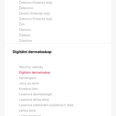
Želenice (Ústecký kraj)
Želkovice
Žerotín (Ústecký kraj)
Židovice (Ústecký kraj)
Žim
Žitenice
Žiželice
Zubrnice
Digitální dermatoskop
Všechny zákroky
Digitální dermatoskop
Hemangiom
Jizvy po akné
Korekce jizev
Laserová dermatologie
Laserová léčba akné
Laserové odstranění rozšířených žilek
Léčba akné
Léčba bradavic