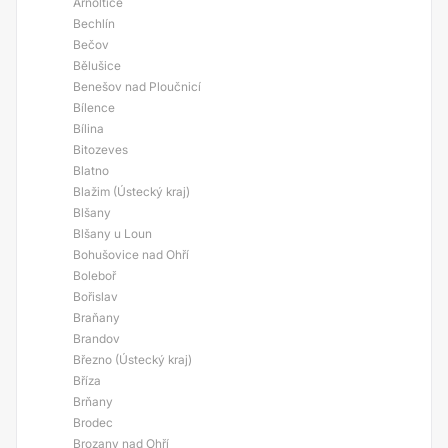
Arnoltice
Bechlín
Bečov
Bělušice
Benešov nad Ploučnicí
Bílence
Bílina
Bitozeves
Blatno
Blažim (Ústecký kraj)
Blšany
Blšany u Loun
Bohušovice nad Ohří
Boleboř
Bořislav
Braňany
Brandov
Březno (Ústecký kraj)
Bříza
Brňany
Brodec
Brozany nad Ohří