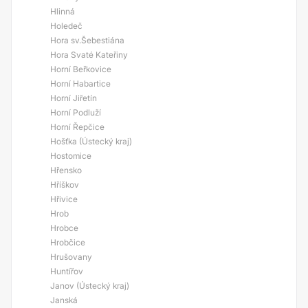
Hlinná
Holedeč
Hora sv.Šebestiána
Hora Svaté Kateřiny
Horní Beřkovice
Horní Habartice
Horní Jiřetín
Horní Podluží
Horní Řepčice
Hošťka (Ústecký kraj)
Hostomice
Hřensko
Hříškov
Hřivice
Hrob
Hrobce
Hrobčice
Hrušovany
Huntířov
Janov (Ústecký kraj)
Janská