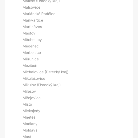
Málkov (Ústecký kraj)
Malšovice
Mariánské Radčice
Markvartice
Martiněves
Mašťov
Měcholupy
Měděnec
Merboltice
Měrunice
Meziboří
Michalovice (Ústecký kraj)
Mikulášovice
Mikulov (Ústecký kraj)
Milešov
Miřejovice
Místo
Mlékojedy
Mnetěš
Modlany
Moldava
Most