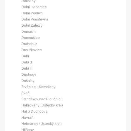
Doksany
Dolní Habartice
Dolní Podluží
Dolní Poustevna
Dolní Zálezly
Domašín
Domoušice
Drahobuz
Droužkovice
Dubí
Dubí 3
Dubí III
Duchcov
Dušníky
Ervěnice - Komořany
Evaň
Františkov nad Ploučnicí
Habrovany (Ústecký kraj)
Háj u Duchcova
Havraň
Heřmanov (Ústecký kraj)
Hliňany