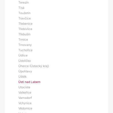
Terezín
Tisá
Toužetín
Travčice
Třebenice
Třebívlice
Třebušín
Trmice
Trnovany
Tuchořice
Údlice
Údolíčko
Úherce (Ústecký kraj)
Úpohlavy
Úštěk
Ústí nad Labem
Utociste
Valkeřice
Varnsdorf
Vchynice
Vědomice