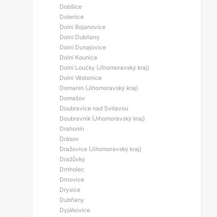
Dobšice
Dolenice
Dolní Bojanovice
Dolní Dubňany
Dolní Dunajovice
Dolní Kounice
Dolní Loućky (Jihomoravský kraj)
Dolní Věstonice
Domanín (Jihomoravský kraj)
Domašov
Doubravice nad Svitavou
Doubravník (Jihomoravský kraj)
Drahonín
Drásov
Dražovice (Jihomoravský kraj)
Dražůvky
Drnholec
Drnovice
Drysice
Dubňany
Dyjákovice