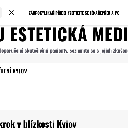
ZÁKROKY
LÉKAŘI
PŘÍBĚHY
ZEPTEJTE SE LÉKAŘE
PŘED A PO
RU
ESTETICKÁ MED
y doporučené skutečnými pacienty, seznamte se s jejich zkuše
ĚLENÍ KYJOV
rok v blízkosti Kyjov