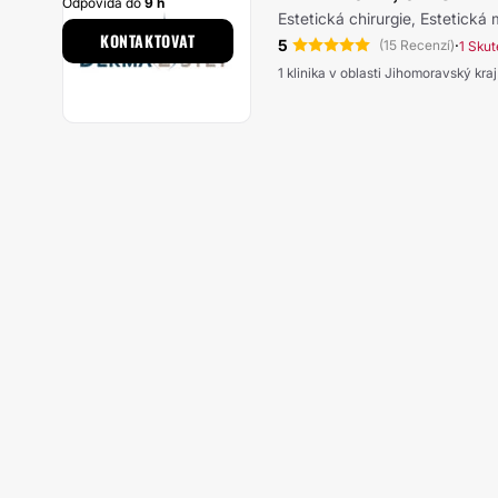
Odpovídá do
9 h
Estetická chirurgie, Estetická
KONTAKTOVAT
5
·
(15 Recenzí)
1 Skut
1 klinika v oblasti Jihomoravský kraj