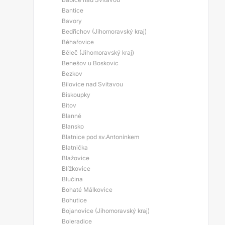
Bantice
Bavory
Bedřichov (Jihomoravský kraj)
Běhařovice
Běleč (Jihomoravský kraj)
Benešov u Boskovic
Bezkov
Bílovice nad Svitavou
Biskoupky
Bítov
Blanné
Blansko
Blatnice pod sv.Antonínkem
Blatnička
Blažovice
Blížkovice
Blučina
Bohaté Málkovice
Bohutice
Bojanovice (Jihomoravský kraj)
Boleradice