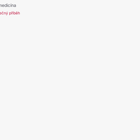
 medicína
ečný příběh