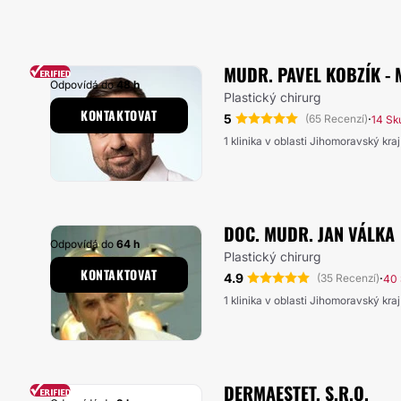
MUDR. PAVEL KOBZÍK - 
Odpovídá do
48 h
Plastický chirurg
KONTAKTOVAT
5
·
(65 Recenzí)
14 Sk
1 klinika v oblasti Jihomoravský kraj
DOC. MUDR. JAN VÁLKA
Odpovídá do
64 h
Plastický chirurg
KONTAKTOVAT
4.9
·
(35 Recenzí)
40 
1 klinika v oblasti Jihomoravský kraj
DERMAESTET, S.R.O.