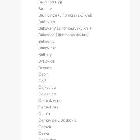
Brod nad Dyjí
Brumov
Brumovice (Jihomoravský kraj)
Bučovice
Bukovany (Jihomoravský kraj)
Bukovice (Jihomoravský kraj)
Bukovina
Bukovinka
Bulhary
Býkovice
Bzenec
Čebín
Čejč
Čejkovice
Čeložnice
Čermákovice
Černá Hora
Černín
Černovice u Boskovic
Černvír
Česká
Cetkovice