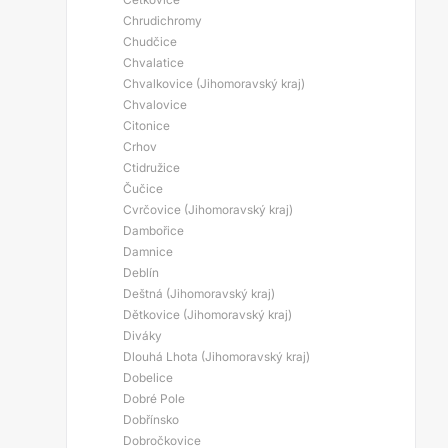
Chrudichromy
Chudčice
Chvalatice
Chvalkovice (Jihomoravský kraj)
Chvalovice
Citonice
Crhov
Ctidružice
Čučice
Cvrčovice (Jihomoravský kraj)
Dambořice
Damnice
Deblín
Deštná (Jihomoravský kraj)
Dětkovice (Jihomoravský kraj)
Diváky
Dlouhá Lhota (Jihomoravský kraj)
Dobelice
Dobré Pole
Dobřínsko
Dobročkovice