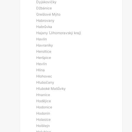
Dyjákovičky
Džbánice
Grešlové Mýto
Habrovany
Habrůvka
Hajany (Jihomoravský kraj)
Havlín
Havraníky
Heroltice
Heršpice
Hevlín
Hlína
Hlohovec
Hlubočany
Hluboké Mašůvky
Hnanice
Hodějice
Hodonice
Hodonín
Holasice
Holštejn
Holubice