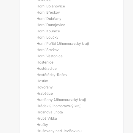
Horní Bojanovice
Horní Břečkov
Horní Dubňany
Horní Dunajovice
Horní Kounice
Horní Loučky
Horní Poříčí (Jihomoravský kraj)
Horní Smržov
Horní Věstonice
Hostěnice
Hostěradice
Hostěrádky-Rešov
Hostim
Hovorany
Hrabětice
Hradčany (Jihomoravský kraj)
Hrádek (Jihomoravský kraj)
Hroznová Lhota
Hrubá Vrbka
Hrušky
Hrušovany nad Jevišovkou