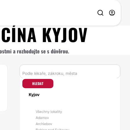
ICÍNA
KYJOV
nostmi a rozhodujte se s důvěrou.
HLEDAT
Kyjov
Všechny lokality
Adamov
Archlebov
Babice nad Svitavou