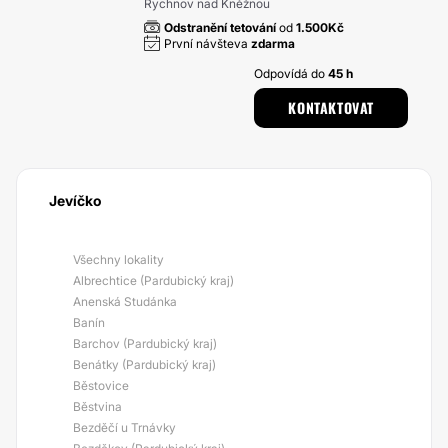
Rychnov nad Kněžnou
Odstranění tetování
od
1.500Kč
První návšteva
zdarma
Odpovídá do
45 h
KONTAKTOVAT
Jevíčko
Všechny lokality
Albrechtice (Pardubický kraj)
Anenská Studánka
Banín
Barchov (Pardubický kraj)
Benátky (Pardubický kraj)
Běstovice
Běstvina
Bezděčí u Trnávky