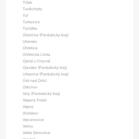
Tržek
Tuněchody
Tuř
Turkovice
Týnišťko
Úherčice (Pardubický kraj)
Uhersko
Úhřetice
Úhřetická Lhota
Újezd u Chocně
Újezdec (Pardubický kraj)
Urbanice (Pardubický kraj)
Ústí nad Orlicí
Útěchov
Valy (Pardubický kraj)
Vápený Podol
Vápno
Včelákov
Vejvanovice
Veliny
Velká Skrovnice