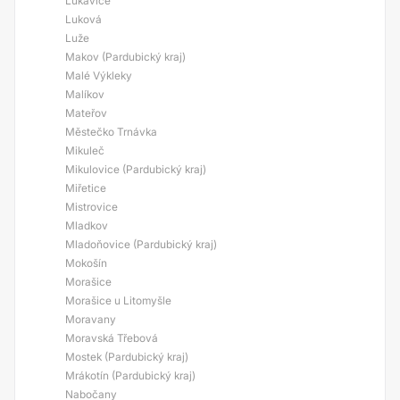
Lukavice
Luková
Luže
Makov (Pardubický kraj)
Malé Výkleky
Malíkov
Mateřov
Městečko Trnávka
Mikuleč
Mikulovice (Pardubický kraj)
Miřetice
Mistrovice
Mladkov
Mladoňovice (Pardubický kraj)
Mokošín
Morašice
Morašice u Litomyšle
Moravany
Moravská Třebová
Mostek (Pardubický kraj)
Mrákotín (Pardubický kraj)
Nabočany