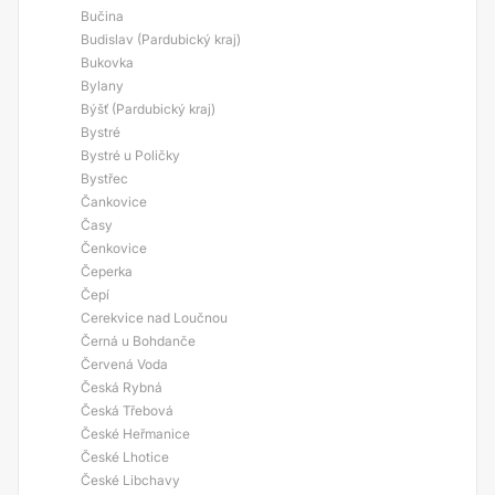
Bučina
Budislav (Pardubický kraj)
Bukovka
Bylany
Býšť (Pardubický kraj)
Bystré
Bystré u Poličky
Bystřec
Čankovice
Časy
Čenkovice
Čeperka
Čepí
Cerekvice nad Loučnou
Černá u Bohdanče
Červená Voda
Česká Rybná
Česká Třebová
České Heřmanice
České Lhotice
České Libchavy