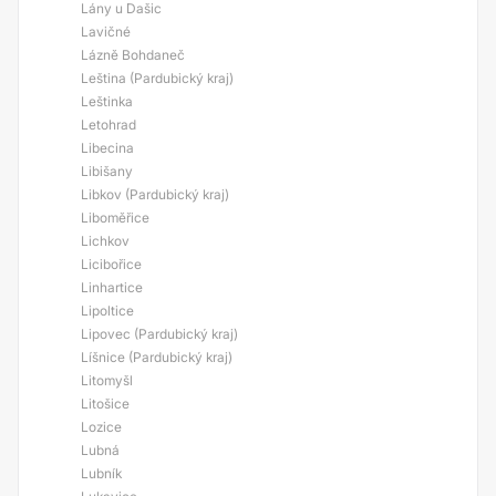
Lány u Dašic
Lavičné
Lázně Bohdaneč
Leština (Pardubický kraj)
Leštinka
Letohrad
Libecina
Libišany
Libkov (Pardubický kraj)
Liboměřice
Lichkov
Licibořice
Linhartice
Lipoltice
Lipovec (Pardubický kraj)
Líšnice (Pardubický kraj)
Litomyšl
Litošice
Lozice
Lubná
Lubník