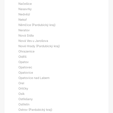
Načešice
Nasavrky
Nedvězí
Nekoř
Němčice (Pardubický kraj)
Neratov
Nová Sídla
Nová Ves u Jarošova
Nové Hrady (Pardubický kraj)
Ohrazenice
Oldřiš
Opatov
Opatovec
Opatovice
Opatovice nad Labem
Orel
Orličky
Osík
Ostřešany
Ostřetín
Ostrov (Pardubický kraj)