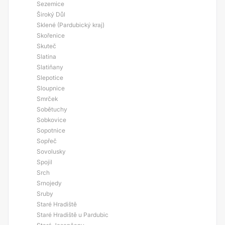
Sezemice
Široký Důl
Sklené (Pardubický kraj)
Skořenice
Skuteč
Slatina
Slatiňany
Slepotice
Sloupnice
Smrček
Sobětuchy
Sobkovice
Sopotnice
Sopřeč
Sovolusky
Spojil
Srch
Srnojedy
Sruby
Staré Hradiště
Staré Hradiště u Pardubic