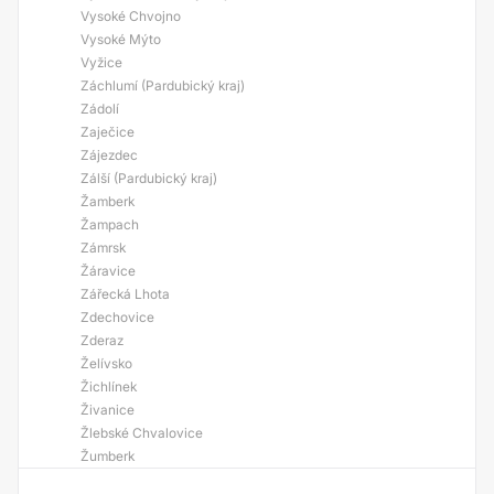
Vysoké Chvojno
Vysoké Mýto
Vyžice
Záchlumí (Pardubický kraj)
Zádolí
Zaječice
Zájezdec
Zálší (Pardubický kraj)
Žamberk
Žampach
Zámrsk
Žáravice
Zářecká Lhota
Zdechovice
Zderaz
Želívsko
Žichlínek
Živanice
Žlebské Chvalovice
Žumberk