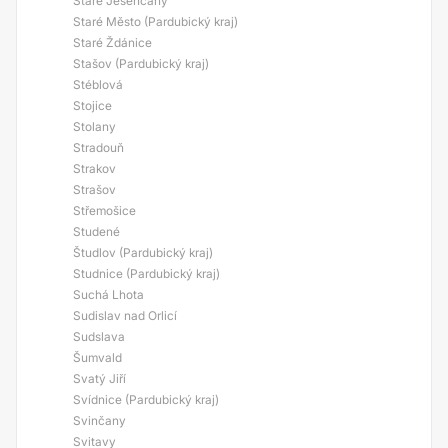
Staré Jesenčany
Staré Město (Pardubický kraj)
Staré Ždánice
Stašov (Pardubický kraj)
Stéblová
Stojice
Stolany
Stradouň
Strakov
Strašov
Střemošice
Studené
Študlov (Pardubický kraj)
Studnice (Pardubický kraj)
Suchá Lhota
Sudislav nad Orlicí
Sudslava
Šumvald
Svatý Jiří
Svídnice (Pardubický kraj)
Svinčany
Svitavy