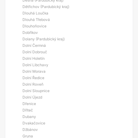
Desná (Pardubický kraj)
Dětřichov (Pardubický kraj)
Dlouhá Loučka
Dlouhá Třebová
Dlouhoňovice
Dobříkov
Dolany (Pardubický kraj)
Dolní Čermná
Dolní Dobrouč
Dolní Holetín
Dolní Libchavy
Dolní Morava
Dolní Ředice
Dolní Roveň
Dolní Sloupnice
Dolní Újezd
Dřenice
Dříteč
Dubany
Dvakačovice
Džbánov
Gruna