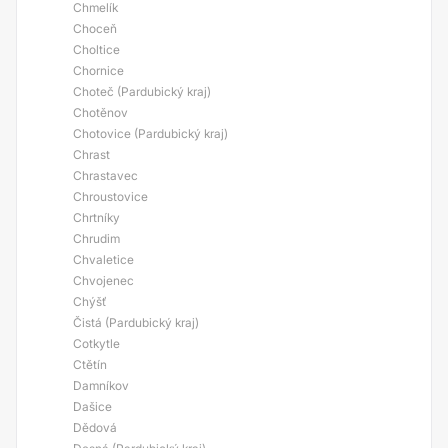
Chmelík
Choceň
Choltice
Chornice
Choteč (Pardubický kraj)
Chotěnov
Chotovice (Pardubický kraj)
Chrast
Chrastavec
Chroustovice
Chrtníky
Chrudim
Chvaletice
Chvojenec
Chýšť
Čistá (Pardubický kraj)
Cotkytle
Ctětín
Damníkov
Dašice
Dědová