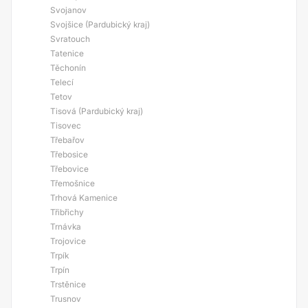
Svojanov
Svojšice (Pardubický kraj)
Svratouch
Tatenice
Těchonín
Telecí
Tetov
Tisová (Pardubický kraj)
Tisovec
Třebařov
Třebosice
Třebovice
Třemošnice
Trhová Kamenice
Třibřichy
Trnávka
Trojovice
Trpík
Trpín
Trstěnice
Trusnov