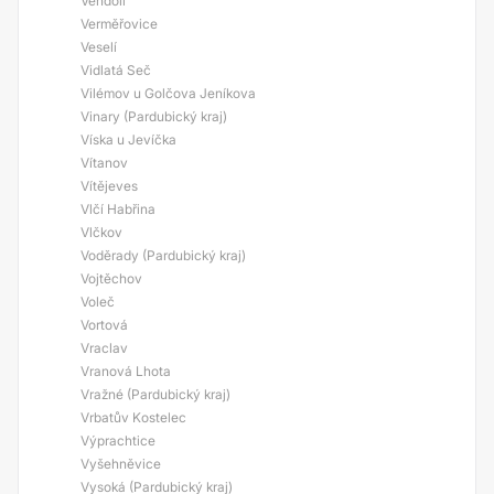
Vendolí
Verměřovice
Veselí
Vidlatá Seč
Vilémov u Golčova Jeníkova
Vinary (Pardubický kraj)
Víska u Jevíčka
Vítanov
Vítějeves
Vlčí Habřina
Vlčkov
Voděrady (Pardubický kraj)
Vojtěchov
Voleč
Vortová
Vraclav
Vranová Lhota
Vražné (Pardubický kraj)
Vrbatův Kostelec
Výprachtice
Vyšehněvice
Vysoká (Pardubický kraj)