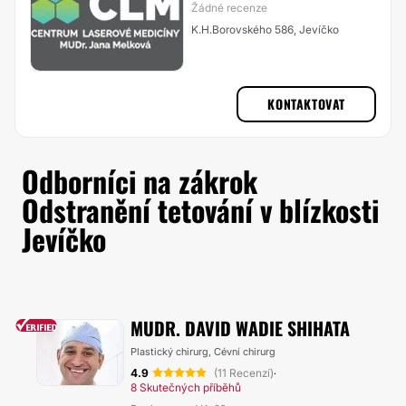
Žádné recenze
K.H.Borovského 586, Jevíčko
KONTAKTOVAT
Odborníci na zákrok
Odstranění tetování v blízkosti
Jevíčko
MUDR. DAVID WADIE SHIHATA
Plastický chirurg, Cévní chirurg
4.9
(11 Recenzí)
·
8 Skutečných příběhů