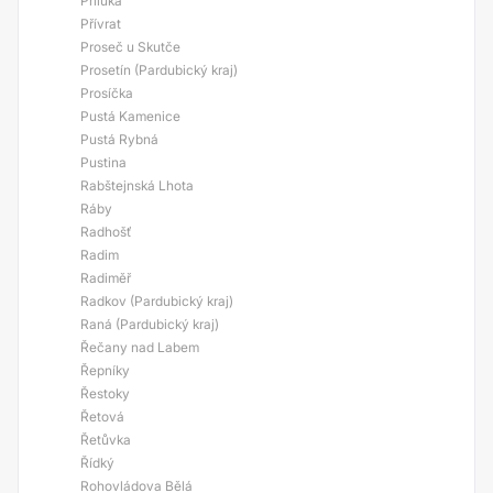
Příluka
Přívrat
Proseč u Skutče
Prosetín (Pardubický kraj)
Prosíčka
Pustá Kamenice
Pustá Rybná
Pustina
Rabštejnská Lhota
Ráby
Radhošť
Radim
Radiměř
Radkov (Pardubický kraj)
Raná (Pardubický kraj)
Řečany nad Labem
Řepníky
Řestoky
Řetová
Řetůvka
Řídký
Rohovládova Bělá