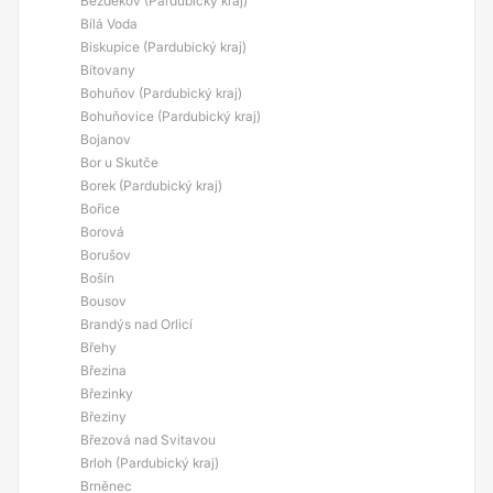
Bezděkov (Pardubický kraj)
Bílá Voda
Biskupice (Pardubický kraj)
Bítovany
Bohuňov (Pardubický kraj)
Bohuňovice (Pardubický kraj)
Bojanov
Bor u Skutče
Borek (Pardubický kraj)
Bořice
Borová
Borušov
Bošín
Bousov
Brandýs nad Orlicí
Břehy
Březina
Březinky
Březiny
Březová nad Svitavou
Brloh (Pardubický kraj)
Brněnec