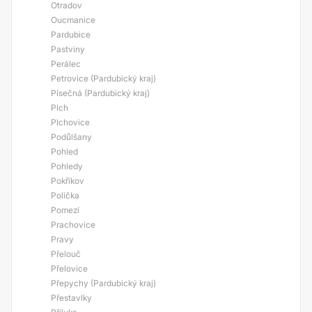
Otradov
Oucmanice
Pardubice
Pastviny
Perálec
Petrovice (Pardubický kraj)
Písečná (Pardubický kraj)
Plch
Plchovice
Podůlšany
Pohled
Pohledy
Pokřikov
Polička
Pomezí
Prachovice
Pravy
Přelouč
Přelovice
Přepychy (Pardubický kraj)
Přestavlky