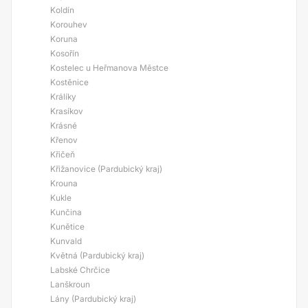
Koldín
Korouhev
Koruna
Kosořín
Kostelec u Heřmanova Městce
Kostěnice
Králíky
Krasíkov
Krásné
Křenov
Křičeň
Křižanovice (Pardubický kraj)
Krouna
Kukle
Kunčina
Kunětice
Kunvald
Květná (Pardubický kraj)
Labské Chrčice
Lanškroun
Lány (Pardubický kraj)