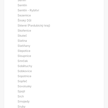
Semín
Semtín
Semtín - Rybitví
Sezemice
Široký Důl
Sklené (Pardubický kraj)
Skořenice
Skuteč
Slatina
Slatiňany
Slepotice
Sloupnice
Smrček
Sobětuchy
Sobkovice
Sopotnice
Sopřeč
Sovolusky
Spojil
Srch
Srnojedy
Sruby