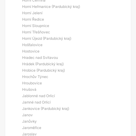
Horní Čermná
Horní Heřmanice (Pardubický kraj)
Horní Jelení
Horní Ředice
Horní Sloupnice
Horní Třešňovec
Horní Újezd (Pardubický kraj)
Hošťalovice
Hostovice
Hradec nad Svitavou
Hrádek (Pardubický kraj)
Hrobice (Pardubický kraj)
Hrochův Týnec
Hroubovice
Hrušová
Jablonné nad Orlicí
Jamné nad Orlicí
Jankovice (Pardubický kraj)
Janov
Janůvky
Jaroměřice
Jaroslav