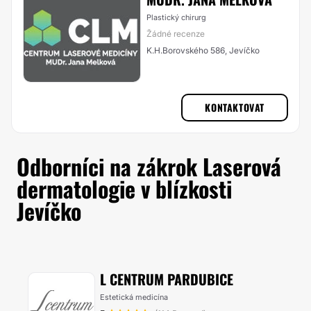
Plastický chirurg
Žádné recenze
K.H.Borovského 586, Jevíčko
KONTAKTOVAT
Odborníci na zákrok Laserová
dermatologie v blízkosti
Jevíčko
L CENTRUM PARDUBICE
Estetická medicína