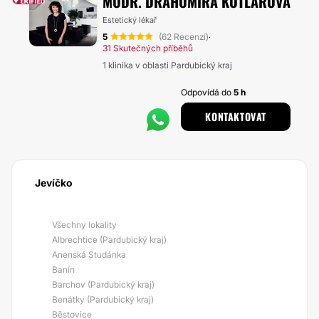
MUDR. DRAHOMÍRA KOTLÁŘOVÁ
Estetický lékař
5
(62 Recenzí)
·
31 Skutečných příběhů
1 klinika v oblasti Pardubický kraj
Odpovídá do
5 h
KONTAKTOVAT
Jevíčko
Všechny lokality
Albrechtice (Pardubický kraj)
Anenská Studánka
Banín
Barchov (Pardubický kraj)
Benátky (Pardubický kraj)
Běstovice