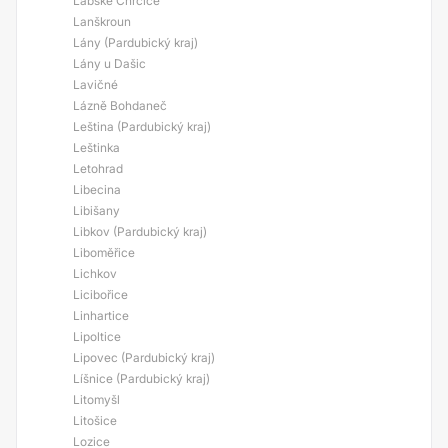
Labské Chrčice
Lanškroun
Lány (Pardubický kraj)
Lány u Dašic
Lavičné
Lázně Bohdaneč
Leština (Pardubický kraj)
Leštinka
Letohrad
Libecina
Libišany
Libkov (Pardubický kraj)
Liboměřice
Lichkov
Licibořice
Linhartice
Lipoltice
Lipovec (Pardubický kraj)
Líšnice (Pardubický kraj)
Litomyšl
Litošice
Lozice