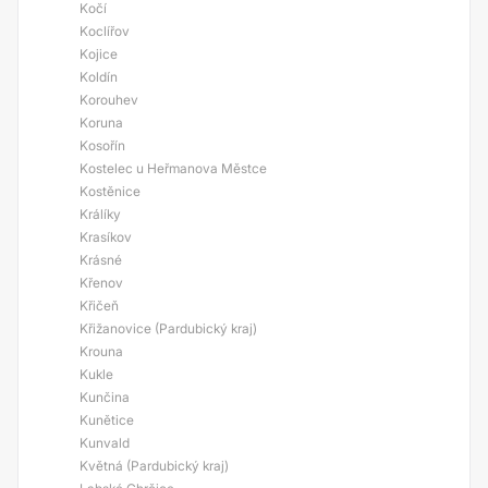
Kočí
Koclířov
Kojice
Koldín
Korouhev
Koruna
Kosořín
Kostelec u Heřmanova Městce
Kostěnice
Králíky
Krasíkov
Krásné
Křenov
Křičeň
Křižanovice (Pardubický kraj)
Krouna
Kukle
Kunčina
Kunětice
Kunvald
Květná (Pardubický kraj)