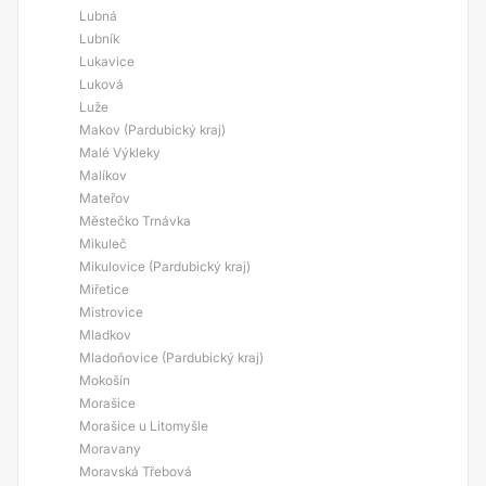
Lubná
Lubník
Lukavice
Luková
Luže
Makov (Pardubický kraj)
Malé Výkleky
Malíkov
Mateřov
Městečko Trnávka
Mikuleč
Mikulovice (Pardubický kraj)
Miřetice
Mistrovice
Mladkov
Mladoňovice (Pardubický kraj)
Mokošín
Morašice
Morašice u Litomyšle
Moravany
Moravská Třebová