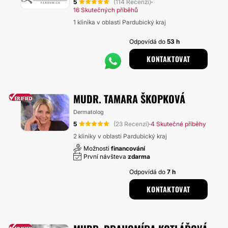
5
(114 Recenzí)
·
16 Skutečných příběhů
1 klinika v oblasti Pardubický kraj
Odpovídá do
53 h
KONTAKTOVAT
MUDR. TAMARA ŠKOPKOVÁ
Dermatolog
5
(23 Recenzí)
4 Skutečné příběhy
·
2 kliniky v oblasti Pardubický kraj
Možnosti
financování
První návšteva
zdarma
Odpovídá do
7 h
KONTAKTOVAT