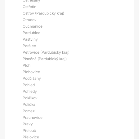
Ostřešany
Ostřetín
Ostrov (Pardubický kraj)
Otradov
Oucmanice
Pardubice
Pastviny
Perálec
Petrovice (Pardubický kraj)
Písečná (Pardubický kraj)
Plch
Plchovice
Podůlšany
Pohled
Pohledy
Pokřikov
Polička
Pomezí
Prachovice
Pravy
Přelouč
Přelovice