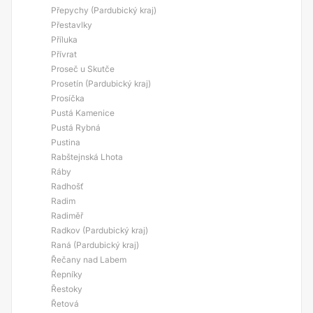
Přepychy (Pardubický kraj)
Přestavlky
Příluka
Přívrat
Proseč u Skutče
Prosetín (Pardubický kraj)
Prosíčka
Pustá Kamenice
Pustá Rybná
Pustina
Rabštejnská Lhota
Ráby
Radhošť
Radim
Radiměř
Radkov (Pardubický kraj)
Raná (Pardubický kraj)
Řečany nad Labem
Řepníky
Řestoky
Řetová