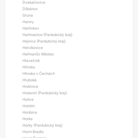
Dvakačovice
Džbánov
Gruna
Hamry
Hartinkov
Hartmanice (Pardubický kraj)
Hejnice (Pardubický kraj)
Helvíkovice
Heřmanův Městec
Hlavečník
Hlinsko
Hlinsko v Čechách
Hluboká
Hnátnice
Hodonín (Pardubický kraj)
Holice
Holotín
Honbice
Horka
Horky (Pardubický kraj)
Horní Bradlo