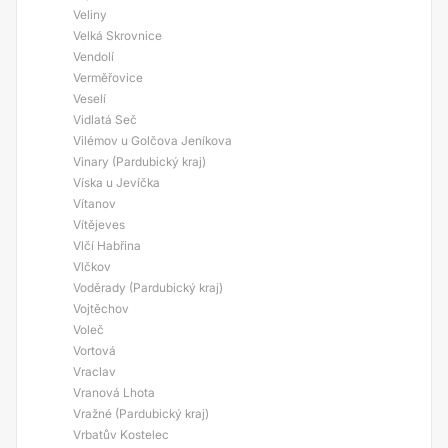
Veliny
Velká Skrovnice
Vendolí
Verměřovice
Veselí
Vidlatá Seč
Vilémov u Golčova Jeníkova
Vinary (Pardubický kraj)
Víska u Jevíčka
Vítanov
Vítějeves
Vlčí Habřina
Vlčkov
Voděrady (Pardubický kraj)
Vojtěchov
Voleč
Vortová
Vraclav
Vranová Lhota
Vražné (Pardubický kraj)
Vrbatův Kostelec