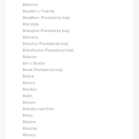
Běstvina
Bezděčí u Trnávky
Bezděkov (Pardubický kraj)
Bílá Voda
Biskupice (Pardubický kraj)
Bítovany
Bohuňov (Pardubický kraj)
Bohuňovice (Pardubický kraj)
Bojanov
Bor u Skutče
Borek (Pardubický kraj)
Bořice
Borová
Borušov
Bošín
Bousov
Brandýs nad Orlicí
Břehy
Březina
Březinky
Březiny