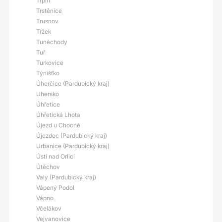
Trpín
Trstěnice
Trusnov
Tržek
Tuněchody
Tuř
Turkovice
Týnišťko
Úherčice (Pardubický kraj)
Uhersko
Úhřetice
Úhřetická Lhota
Újezd u Chocně
Újezdec (Pardubický kraj)
Urbanice (Pardubický kraj)
Ústí nad Orlicí
Útěchov
Valy (Pardubický kraj)
Vápený Podol
Vápno
Včelákov
Vejvanovice