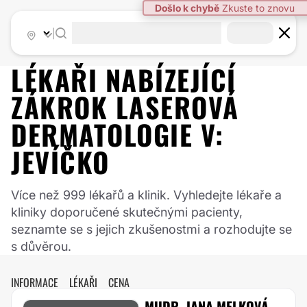
|
LÉKAŘI NABÍZEJÍCÍ
ZÁKROK
LASEROVÁ
DERMATOLOGIE
V:
JEVÍČKO
Více než 999 lékařů a klinik. Vyhledejte lékaře a
kliniky doporučené skutečnými pacienty,
seznamte se s jejich zkušenostmi a rozhodujte se
s důvěrou.
INFORMACE
LÉKAŘI
CENA
MUDR. JANA MELKOVÁ