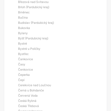
Březová nad Svitavou
Brloh (Pardubický kraj)
Brněnec
Bučina
Budislav (Pardubický kraj)
Bukovka
Bylany
Býšť (Pardubický kraj)
Bystré
Bystré u Poličky
Bystřec
Čankovice
Časy
Čenkovice
Čeperka
Čepí
Cerekvice nad Loučnou
Černá u Bohdanče
Červená Voda
Česká Rybná
Česká Třebová