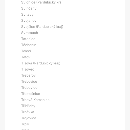
Svídnice (Pardubický kraj)
Svinčany
Svitavy
Svojanov
Svojšice (Pardubický kraj)
Svratouch
Tatenice
Těchonín
Telecí
Tetov
Tisová (Pardubický kraj)
Tisovec
Třebařov
Třebosice
Třebovice
Třemošnice
Trhová Kamenice
Třibřichy
Trnávka
Trojovice
Trpík