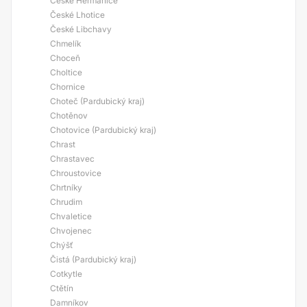
České Heřmanice
České Lhotice
České Libchavy
Chmelík
Choceň
Choltice
Chornice
Choteč (Pardubický kraj)
Chotěnov
Chotovice (Pardubický kraj)
Chrast
Chrastavec
Chroustovice
Chrtníky
Chrudim
Chvaletice
Chvojenec
Chýšť
Čistá (Pardubický kraj)
Cotkytle
Ctětín
Damníkov