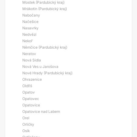
Mostek (Pardubický kraj)
Mrákotín (Pardubický kraj)
Nabočany
Načešice
Nasavrky
Nedvězí
Nekoř
Němčice (Pardubický kraj)
Neratov
Nová Sídla
Nová Ves u Jarošova
Nové Hrady (Pardubický kraj)
Ohrazenice
Oldřiš
Opatov
Opatovec
Opatovice
Opatovice nad Labem
Orel
Orličky
Osík