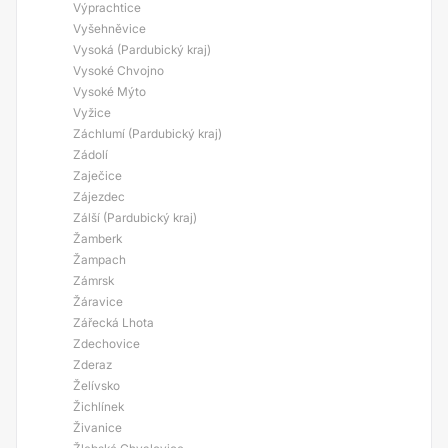
Výprachtice
Vyšehněvice
Vysoká (Pardubický kraj)
Vysoké Chvojno
Vysoké Mýto
Vyžice
Záchlumí (Pardubický kraj)
Zádolí
Zaječice
Zájezdec
Zálší (Pardubický kraj)
Žamberk
Žampach
Zámrsk
Žáravice
Zářecká Lhota
Zdechovice
Zderaz
Želívsko
Žichlínek
Živanice