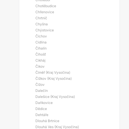
Chotěbudice
Chřenovice
Chrtníč
Chyšna
Chýstovice
Číchov
Cidlina
Číhalín
Číhošť
Cikháj
Čikov
Číměř (Kraj Vysočina)
Čížkov (Kraj Vysočina)
Čížov
Dalečín
Dalešice (Kraj Vysočina)
Daňkovice
Dědice
Dehtáře
Dlouhá Brtnice
Dlouhá Ves (Kraj Vysočina)