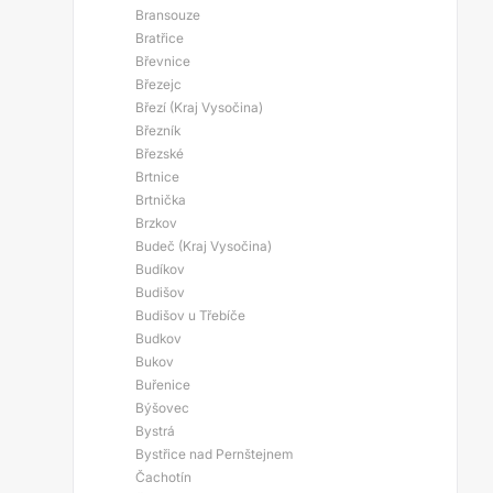
Bransouze
Bratřice
Břevnice
Březejc
Březí (Kraj Vysočina)
Březník
Březské
Brtnice
Brtnička
Brzkov
Budeč (Kraj Vysočina)
Budíkov
Budišov
Budišov u Třebíče
Budkov
Bukov
Buřenice
Býšovec
Bystrá
Bystřice nad Pernštejnem
Čachotín