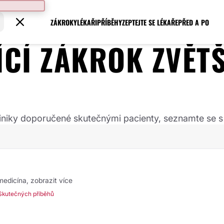
ZÁKROKY
LÉKAŘI
PŘÍBĚHY
ZEPTEJTE SE LÉKAŘE
PŘED A PO
JÍCÍ ZÁKROK
ZVĚT
 kliniky doporučené skutečnými pacienty, seznamte se s
 medicína,
zobrazit více
Skutečných příběhů