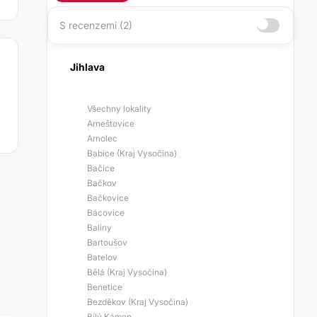
S recenzemi (2)
Jihlava
Všechny lokality
Arneštovice
Arnolec
Babice (Kraj Vysočina)
Bačice
Bačkov
Bačkovice
Bácovice
Baliny
Bartoušov
Batelov
Bělá (Kraj Vysočina)
Benetice
Bezděkov (Kraj Vysočina)
Bílý Kámen