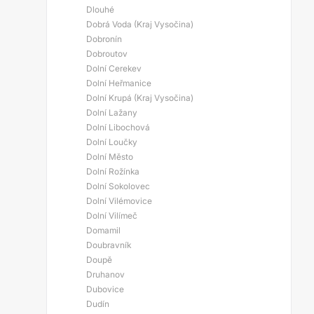
Dlouhé
Dobrá Voda (Kraj Vysočina)
Dobronín
Dobroutov
Dolní Cerekev
Dolní Heřmanice
Dolní Krupá (Kraj Vysočina)
Dolní Lažany
Dolní Libochová
Dolní Loučky
Dolní Město
Dolní Rožínka
Dolní Sokolovec
Dolní Vilémovice
Dolní Vilímeč
Domamil
Doubravník
Doupě
Druhanov
Dubovice
Dudín