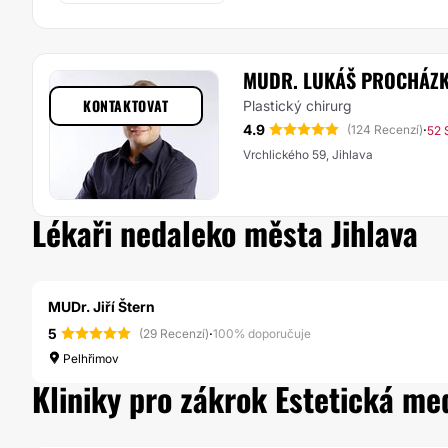
MUDR. LUKÁŠ PROCHÁZ
KONTAKTOVAT
Plastický chirurg
4.9
·
(124 Recenzí)
52 
Vrchlického 59, Jihlava
Lékaři nedaleko města Jihlava
MUDr. Jiří Štern
5
·
(29 Recenzí)
100% doporučuje
Pelhřimov
Kliniky pro zákrok Estetická med