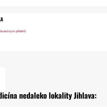
KA
Skutečných příběhů
icína nedaleko lokality Jihlava: