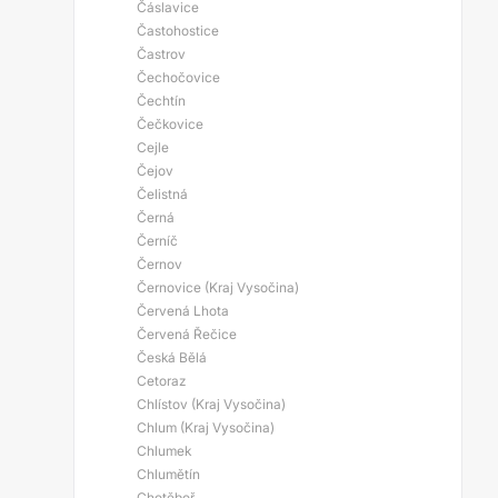
Čáslavice
Častohostice
Častrov
Čechočovice
Čechtín
Čečkovice
Cejle
Čejov
Čelistná
Černá
Černíč
Černov
Černovice (Kraj Vysočina)
Červená Lhota
Červená Řečice
Česká Bělá
Cetoraz
Chlístov (Kraj Vysočina)
Chlum (Kraj Vysočina)
Chlumek
Chlumětín
Chotěboř