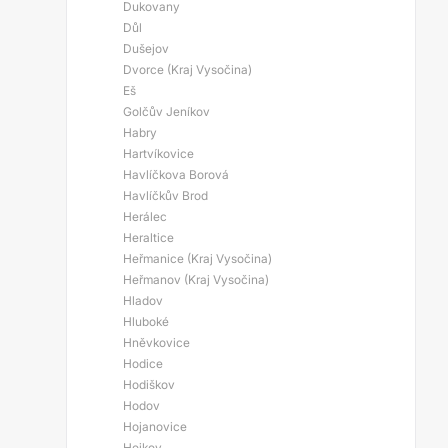
Dukovany
Důl
Dušejov
Dvorce (Kraj Vysočina)
Eš
Golčův Jeníkov
Habry
Hartvíkovice
Havlíčkova Borová
Havlíčkův Brod
Herálec
Heraltice
Heřmanice (Kraj Vysočina)
Heřmanov (Kraj Vysočina)
Hladov
Hluboké
Hněvkovice
Hodice
Hodiškov
Hodov
Hojanovice
Hojkov