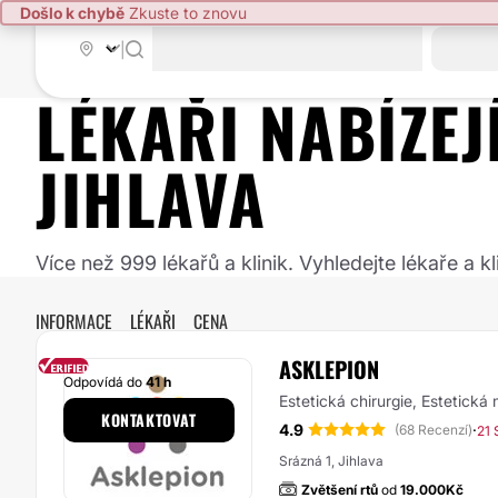
Došlo k chybě
Zkuste to znovu
|
LÉKAŘI NABÍZE
JIHLAVA
Více než 999 lékařů a klinik. Vyhledejte lékaře a
INFORMACE
LÉKAŘI
CENA
ASKLEPION
Odpovídá do
41 h
Estetická chirurgie, Estetická
KONTAKTOVAT
4.9
·
(68 Recenzí)
21 
Srázná 1, Jihlava
Zvětšení rtů
od
19.000Kč