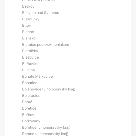
Bezkov
Bílovice nad Svitavou
Biskoupky
Bítov
Blanné
Blansko
Blatnice pod sv.Antonínkem
Blatnička
Blažovice
Blížkovice
Blučina
Bohaté Málkovice
Bohutice
Bojanovice (Jihomoravský kraj)
Boleradice
Borač
Bořetice
Bořitov
Borkovany
Borotice (Jihomoravský kraj)
Borotín (Jihomoravský kraj)