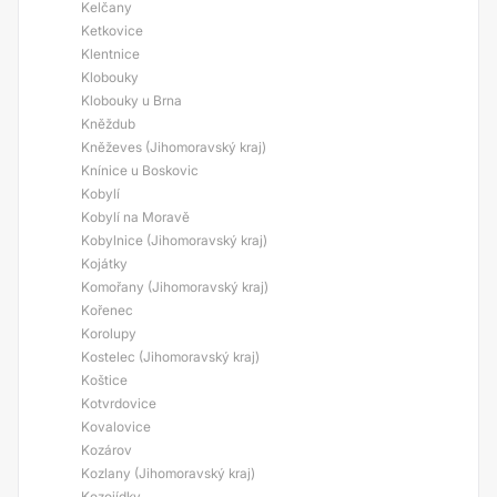
Kelčany
Ketkovice
Klentnice
Klobouky
Klobouky u Brna
Kněždub
Kněževes (Jihomoravský kraj)
Knínice u Boskovic
Kobylí
Kobylí na Moravě
Kobylnice (Jihomoravský kraj)
Kojátky
Komořany (Jihomoravský kraj)
Kořenec
Korolupy
Kostelec (Jihomoravský kraj)
Koštice
Kotvrdovice
Kovalovice
Kozárov
Kozlany (Jihomoravský kraj)
Kozojídky