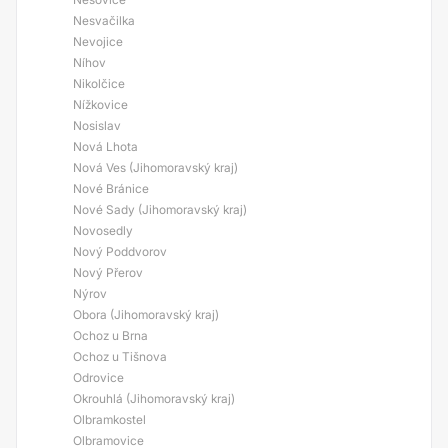
Nesvačilka
Nevojice
Níhov
Nikolčice
Nížkovice
Nosislav
Nová Lhota
Nová Ves (Jihomoravský kraj)
Nové Bránice
Nové Sady (Jihomoravský kraj)
Novosedly
Nový Poddvorov
Nový Přerov
Nýrov
Obora (Jihomoravský kraj)
Ochoz u Brna
Ochoz u Tišnova
Odrovice
Okrouhlá (Jihomoravský kraj)
Olbramkostel
Olbramovice