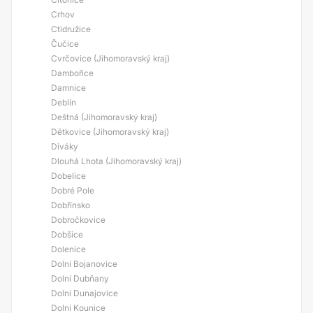
Crhov
Ctidružice
Čučice
Cvrčovice (Jihomoravský kraj)
Dambořice
Damnice
Deblín
Deštná (Jihomoravský kraj)
Dětkovice (Jihomoravský kraj)
Diváky
Dlouhá Lhota (Jihomoravský kraj)
Dobelice
Dobré Pole
Dobřínsko
Dobročkovice
Dobšice
Dolenice
Dolní Bojanovice
Dolní Dubňany
Dolní Dunajovice
Dolní Kounice