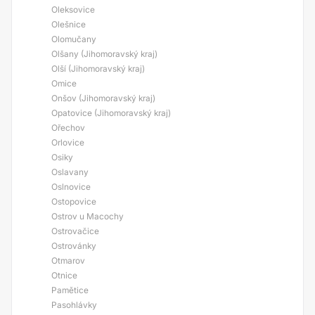
Oleksovice
Olešnice
Olomučany
Olšany (Jihomoravský kraj)
Olší (Jihomoravský kraj)
Omice
Onšov (Jihomoravský kraj)
Opatovice (Jihomoravský kraj)
Ořechov
Orlovice
Osiky
Oslavany
Oslnovice
Ostopovice
Ostrov u Macochy
Ostrovačice
Ostrovánky
Otmarov
Otnice
Pamětice
Pasohlávky