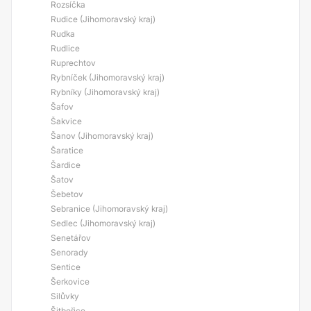
Rozsíčka
Rudice (Jihomoravský kraj)
Rudka
Rudlice
Ruprechtov
Rybníček (Jihomoravský kraj)
Rybníky (Jihomoravský kraj)
Šafov
Šakvice
Šanov (Jihomoravský kraj)
Šaratice
Šardice
Šatov
Šebetov
Sebranice (Jihomoravský kraj)
Sedlec (Jihomoravský kraj)
Senetářov
Senorady
Sentice
Šerkovice
Silůvky
Šitbořice