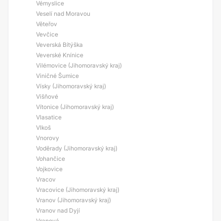
Vémyslice
Veselí nad Moravou
Věteřov
Vevčice
Veverská Bítýška
Veverské Knínice
Vilémovice (Jihomoravský kraj)
Viničné Šumice
Vísky (Jihomoravský kraj)
Višňové
Vítonice (Jihomoravský kraj)
Vlasatice
Vlkoš
Vnorovy
Voděrady (Jihomoravský kraj)
Vohančice
Vojkovice
Vracov
Vracovice (Jihomoravský kraj)
Vranov (Jihomoravský kraj)
Vranov nad Dyjí
Vranová