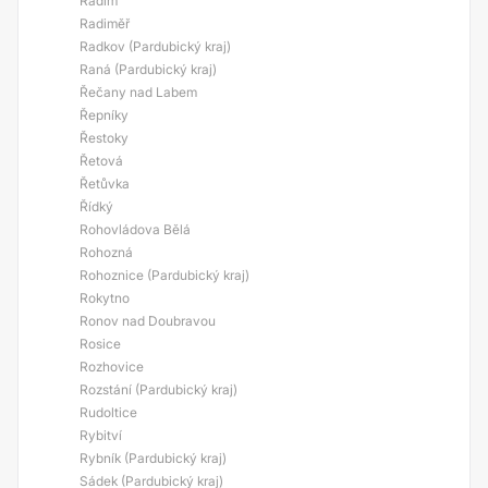
Radim
Radiměř
Radkov (Pardubický kraj)
Raná (Pardubický kraj)
Řečany nad Labem
Řepníky
Řestoky
Řetová
Řetůvka
Řídký
Rohovládova Bělá
Rohozná
Rohoznice (Pardubický kraj)
Rokytno
Ronov nad Doubravou
Rosice
Rozhovice
Rozstání (Pardubický kraj)
Rudoltice
Rybitví
Rybník (Pardubický kraj)
Sádek (Pardubický kraj)