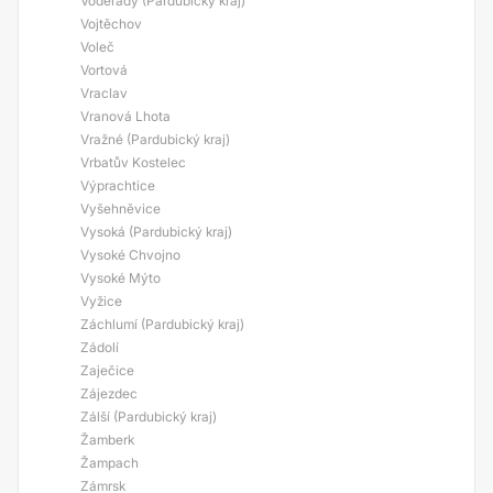
Voděrady (Pardubický kraj)
Vojtěchov
Voleč
Vortová
Vraclav
Vranová Lhota
Vražné (Pardubický kraj)
Vrbatův Kostelec
Výprachtice
Vyšehněvice
Vysoká (Pardubický kraj)
Vysoké Chvojno
Vysoké Mýto
Vyžice
Záchlumí (Pardubický kraj)
Zádolí
Zaječice
Zájezdec
Zálší (Pardubický kraj)
Žamberk
Žampach
Zámrsk