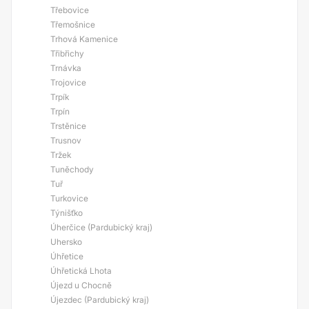
Třebovice
Třemošnice
Trhová Kamenice
Třibřichy
Trnávka
Trojovice
Trpík
Trpín
Trstěnice
Trusnov
Tržek
Tuněchody
Tuř
Turkovice
Týnišťko
Úherčice (Pardubický kraj)
Uhersko
Úhřetice
Úhřetická Lhota
Újezd u Chocně
Újezdec (Pardubický kraj)