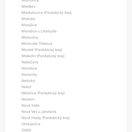
Mistrovice
Mladkov
Mladoňovice (Pardubický kraj)
Mokošín
Morašice
Morašice u Litomyšle
Moravany
Moravská Třebová
Mostek (Pardubický kraj)
Mrákotín (Pardubický kraj)
Nabočany
Načešice
Nasavrky
Nedvězí
Nekoř
Němčice (Pardubický kraj)
Neratov
Nová Sídla
Nová Ves u Jarošova
Nové Hrady (Pardubický kraj)
Ohrazenice
Oldřiš