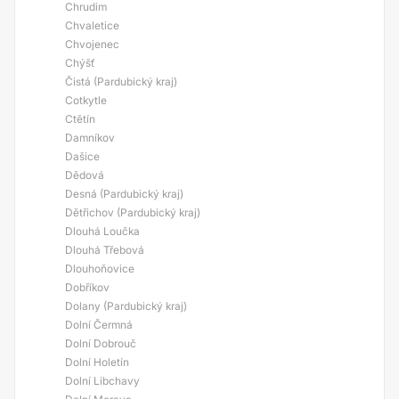
Chrudim
Chvaletice
Chvojenec
Chýšť
Čistá (Pardubický kraj)
Cotkytle
Ctětín
Damníkov
Dašice
Dědová
Desná (Pardubický kraj)
Dětřichov (Pardubický kraj)
Dlouhá Loučka
Dlouhá Třebová
Dlouhoňovice
Dobříkov
Dolany (Pardubický kraj)
Dolní Čermná
Dolní Dobrouč
Dolní Holetín
Dolní Libchavy