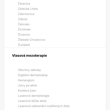
Žáravice
Zářecká Lhota
Zdechovice
Zderaz
Želívsko
Žichlínek
Živanice
Žlebské Chvalovice
Žumberk
Vlasová mezoterapie
Všechny zákroky
Digitální dermatoskop
Hemangiom
Jizvy po akné
Korekce jizev
Laserová dermatologie
Laserová léčba akné
Laserové odstranění rozšířených žilek