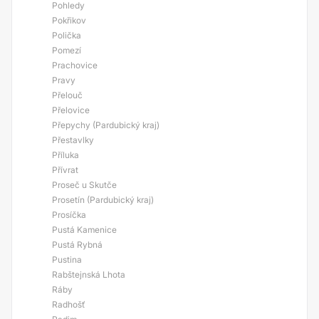
Pohledy
Pokřikov
Polička
Pomezí
Prachovice
Pravy
Přelouč
Přelovice
Přepychy (Pardubický kraj)
Přestavlky
Příluka
Přívrat
Proseč u Skutče
Prosetín (Pardubický kraj)
Prosíčka
Pustá Kamenice
Pustá Rybná
Pustina
Rabštejnská Lhota
Ráby
Radhošť