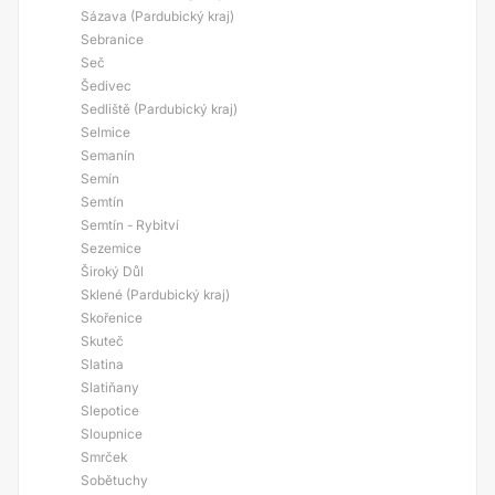
Sázava (Pardubický kraj)
Sebranice
Seč
Šedivec
Sedliště (Pardubický kraj)
Selmice
Semanín
Semín
Semtín
Semtín - Rybitví
Sezemice
Široký Důl
Sklené (Pardubický kraj)
Skořenice
Skuteč
Slatina
Slatiňany
Slepotice
Sloupnice
Smrček
Sobětuchy