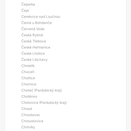
Čeperka
Čepí
Cerekvice nad Loučnou
Černá u Bohdanče
Červená Voda
Česká Rybná
Česká Třebová
České Heřmanice
České Lhotice
České Libchavy
Chmelík
Choceň
Choltice
Chornice
Choteč (Pardubický kraj)
Chotěnov
Chotovice (Pardubický kraj)
Chrast
Chrastavec
Chroustovice
Chrtníky