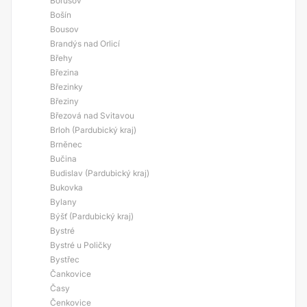
Borušov
Bošín
Bousov
Brandýs nad Orlicí
Břehy
Březina
Březinky
Březiny
Březová nad Svitavou
Brloh (Pardubický kraj)
Brněnec
Bučina
Budislav (Pardubický kraj)
Bukovka
Bylany
Býšť (Pardubický kraj)
Bystré
Bystré u Poličky
Bystřec
Čankovice
Časy
Čenkovice