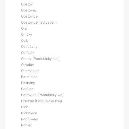
Opatov
Opatovec
Opatovice
Opatovice nad Labem
Orel
Orličky
Osík
Ostřešany
Ostřetín
Ostrov (Pardubický kraj)
Otradov
Oucmanice
Pardubice
Pastviny
Perálec
Petrovice (Pardubický kraj)
Písečná (Pardubický kraj)
Plch
Plchovice
Podůlšany
Pohled