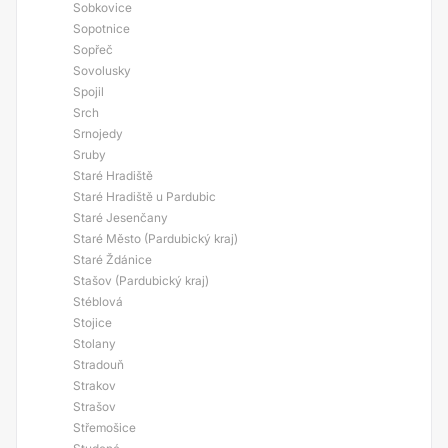
Sobkovice
Sopotnice
Sopřeč
Sovolusky
Spojil
Srch
Srnojedy
Sruby
Staré Hradiště
Staré Hradiště u Pardubic
Staré Jesenčany
Staré Město (Pardubický kraj)
Staré Ždánice
Stašov (Pardubický kraj)
Stéblová
Stojice
Stolany
Stradouň
Strakov
Strašov
Střemošice