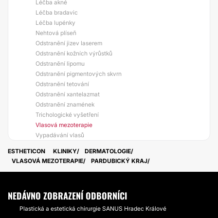
Léčba akné
Léčba bradavic
Léčba lupénky
Nehtová plíseň
Odstranění jizev laserem
Odstranění kožních výrůstků
Odstranění lipomu
Odstranění pigmentových skvrn
Odstranění tetování
Odstranění xantelazmat
Odstranění znamének
Trichologické vyšetření
Vlasová mezoterapie
Vypadávání vlasů
ESTHETICON
KLINIKY
DERMATOLOGIE
VLASOVÁ MEZOTERAPIE
PARDUBICKÝ KRAJ
NEDÁVNO ZOBRAZENÍ ODBORNÍCI
Plastická a estetická chirurgie SANUS Hradec Králové