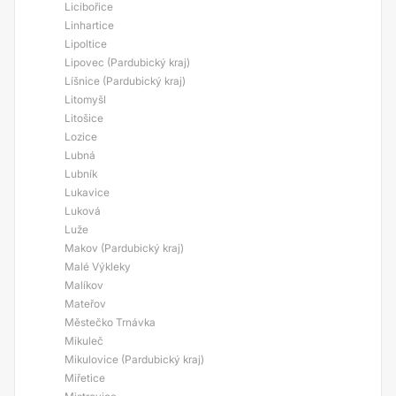
Licibořice
Linhartice
Lipoltice
Lipovec (Pardubický kraj)
Líšnice (Pardubický kraj)
Litomyšl
Litošice
Lozice
Lubná
Lubník
Lukavice
Luková
Luže
Makov (Pardubický kraj)
Malé Výkleky
Malíkov
Mateřov
Městečko Trnávka
Mikuleč
Mikulovice (Pardubický kraj)
Miřetice