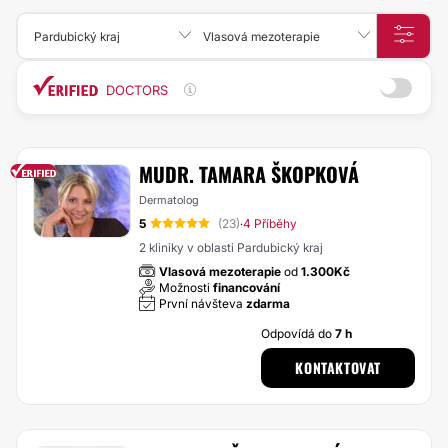
Pardubický kraj
Vlasová mezoterapie
DOCTORS
MUDR. TAMARA ŠKOPKOVÁ
Dermatolog
5
(23)
4 Příběhy
·
2 kliniky v oblasti Pardubický kraj
Vlasová mezoterapie
od
1.300Kč
Možnosti
financování
První návšteva
zdarma
Odpovídá do
7 h
KONTAKTOVAT