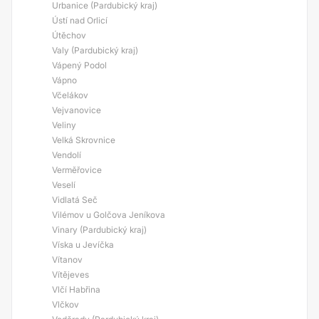
Urbanice (Pardubický kraj)
Ústí nad Orlicí
Útěchov
Valy (Pardubický kraj)
Vápený Podol
Vápno
Včelákov
Vejvanovice
Veliny
Velká Skrovnice
Vendolí
Verměřovice
Veselí
Vidlatá Seč
Vilémov u Golčova Jeníkova
Vinary (Pardubický kraj)
Víska u Jevíčka
Vítanov
Vítějeves
Vlčí Habřina
Vlčkov