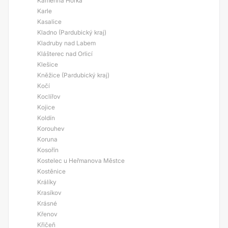
Kamenná Horka
Karle
Kasalice
Kladno (Pardubický kraj)
Kladruby nad Labem
Klášterec nad Orlicí
Klešice
Kněžice (Pardubický kraj)
Kočí
Koclířov
Kojice
Koldín
Korouhev
Koruna
Kosořín
Kostelec u Heřmanova Městce
Kostěnice
Králíky
Krasíkov
Krásné
Křenov
Křičeň