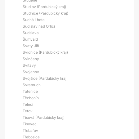
Studené
Študlov (Pardubický kraj)
Studnice (Pardubický kraj)
Suchá Lhota
Sudislav nad Orlicí
Sudslava
Šumvald
Svatý Jiří
Svídnice (Pardubický kraj)
Svinčany
Svitavy
Svojanov
Svojšice (Pardubický kraj)
Svratouch
Tatenice
Těchonín
Telecí
Tetov
Tisová (Pardubický kraj)
Tisovec
Třebařov
Třebosice