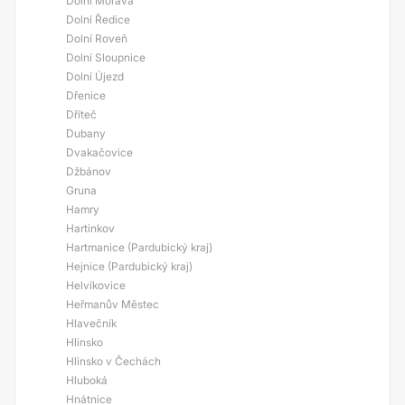
Dolní Morava
Dolní Ředice
Dolní Roveň
Dolní Sloupnice
Dolní Újezd
Dřenice
Dříteč
Dubany
Dvakačovice
Džbánov
Gruna
Hamry
Hartinkov
Hartmanice (Pardubický kraj)
Hejnice (Pardubický kraj)
Helvíkovice
Heřmanův Městec
Hlavečník
Hlinsko
Hlinsko v Čechách
Hluboká
Hnátnice