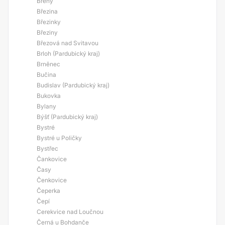
Břehy
Březina
Březinky
Březiny
Březová nad Svitavou
Brloh (Pardubický kraj)
Brněnec
Bučina
Budislav (Pardubický kraj)
Bukovka
Bylany
Býšť (Pardubický kraj)
Bystré
Bystré u Poličky
Bystřec
Čankovice
Časy
Čenkovice
Čeperka
Čepí
Cerekvice nad Loučnou
Černá u Bohdanče