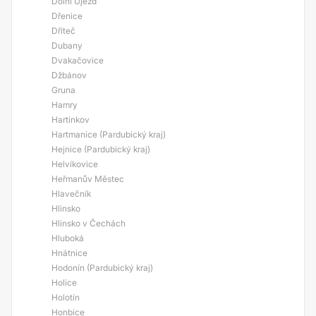
Dolní Újezd
Dřenice
Dříteč
Dubany
Dvakačovice
Džbánov
Gruna
Hamry
Hartinkov
Hartmanice (Pardubický kraj)
Hejnice (Pardubický kraj)
Helvíkovice
Heřmanův Městec
Hlavečník
Hlinsko
Hlinsko v Čechách
Hluboká
Hnátnice
Hodonín (Pardubický kraj)
Holice
Holotín
Honbice