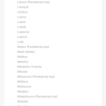
Líšnice (Pardubický kraj)
Litomyšl
Litošice
Lozice
Lubná
Lubník
Lukavice
Luková
Luže
Makov (Pardubický kraj)
Malé Výkleky
Malíkov
Mateřov
Městečko Trnávka
Mikuleč
Mikulovice (Pardubický kraj)
Miřetice
Mistrovice
Mladkov
Mladoňovice (Pardubický kraj)
Mokošín