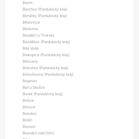
Banín
Barchov (Pardubický kraj)
Benátky (Pardubický kraj)
Běstovice
Běstvina
Bezděčí u Trnávky
Bezděkov (Pardubický kraj)
Bílá Voda
Biskupice (Pardubický kraj)
Bítovany
Bohuňov (Pardubický kraj)
Bohuňovice (Pardubický kraj)
Bojanov
Bor u Skutče
Borek (Pardubický kraj)
Bořice
Borová
Borušov
Bošín
Bousov
Brandýs nad Orlicí