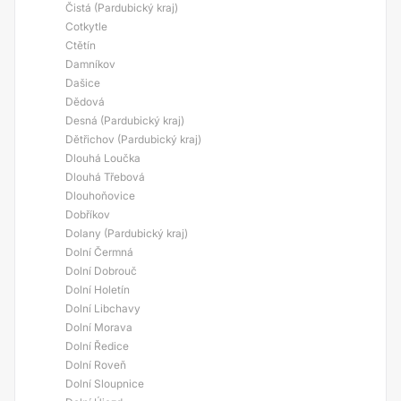
Čistá (Pardubický kraj)
Cotkytle
Ctětín
Damníkov
Dašice
Dědová
Desná (Pardubický kraj)
Dětřichov (Pardubický kraj)
Dlouhá Loučka
Dlouhá Třebová
Dlouhoňovice
Dobříkov
Dolany (Pardubický kraj)
Dolní Čermná
Dolní Dobrouč
Dolní Holetín
Dolní Libchavy
Dolní Morava
Dolní Ředice
Dolní Roveň
Dolní Sloupnice