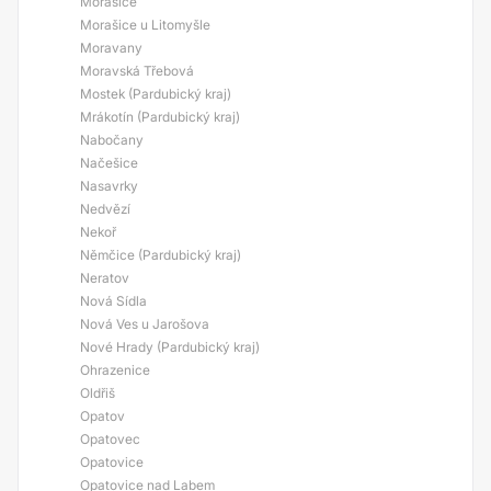
Morašice
Morašice u Litomyšle
Moravany
Moravská Třebová
Mostek (Pardubický kraj)
Mrákotín (Pardubický kraj)
Nabočany
Načešice
Nasavrky
Nedvězí
Nekoř
Němčice (Pardubický kraj)
Neratov
Nová Sídla
Nová Ves u Jarošova
Nové Hrady (Pardubický kraj)
Ohrazenice
Oldřiš
Opatov
Opatovec
Opatovice
Opatovice nad Labem