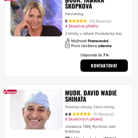
ŠKOPKOVÁ
Dermatolog
5
(23 Recenzí)
·
4 Skutečné příběhy
2 kliniky v oblasti Pardubický kraj
Možnosti
financování
První návšteva
zdarma
Odpovídá do
7 h
KONTAKTOVAT
MUDR. DAVID WADIE
SHIHATA
Plastický chirurg, Cévní chirurg
4.9
(11 Recenzí)
·
8 Skutečných příběhů
Jiráskova 1389, Rychnov nad
Kněžnou