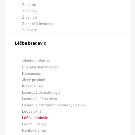
Želívsko
Žichlínek
Živanice
Žlebské Chvalovice
Žumberk
Léčba bradavic
Všechny zákroky
Digitální dermatoskop
Hemangiom
Jizvy po akné
Korekce jizev
Laserová dermatologie
Laserová léčba akné
Laserové odstranění rozšířených žilek
Léčba akné
Léčba bradavic
Léčba lupénky
Nehtová plíseň