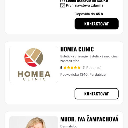
Léčba bradavic
od
500Kč
První návšteva
zdarma
Odpovídá do
45 h
KONTAKTOVAT
HOMEA CLINIC
Estetická chirurgie, Estetická medicína,
zobrazit více
5
(1 Recenze)
Popkovická 1340, Pardubice
KONTAKTOVAT
MUDR. IVA ŽAMPACHOVÁ
Dermatolog