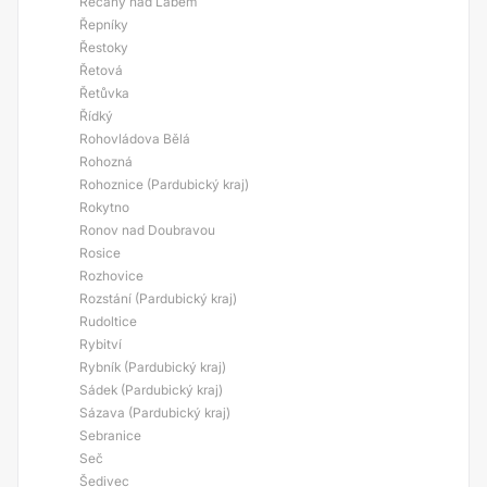
Řečany nad Labem
Řepníky
Řestoky
Řetová
Řetůvka
Řídký
Rohovládova Bělá
Rohozná
Rohoznice (Pardubický kraj)
Rokytno
Ronov nad Doubravou
Rosice
Rozhovice
Rozstání (Pardubický kraj)
Rudoltice
Rybitví
Rybník (Pardubický kraj)
Sádek (Pardubický kraj)
Sázava (Pardubický kraj)
Sebranice
Seč
Šedivec