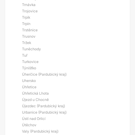
Trnávka
Trojovice
Trpík
Trpín
Trstěnice
Trusnov
Tržek
Tuněchody
Tuř
Turkovice
Týnišťko
Úherčice (Pardubický kraj)
Uhersko
Úhřetice
Úhřetická Lhota
Újezd u Chocně
Újezdec (Pardubický kraj)
Urbanice (Pardubický kraj)
Ústí nad Orlicí
Útěchov
Valy (Pardubický kraj)