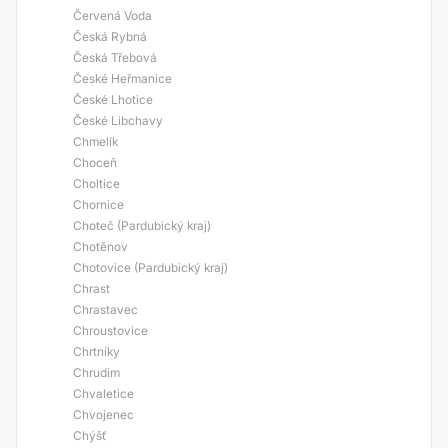
Červená Voda
Česká Rybná
Česká Třebová
České Heřmanice
České Lhotice
České Libchavy
Chmelík
Choceň
Choltice
Chornice
Choteč (Pardubický kraj)
Chotěnov
Chotovice (Pardubický kraj)
Chrast
Chrastavec
Chroustovice
Chrtníky
Chrudim
Chvaletice
Chvojenec
Chýšť