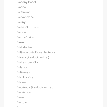
Vápený Podol
Vápno
Včelákov
Vejvanovice
Veliny
Velká Skrovnice
Vendolí
Verměřovice
Veselí
Vidlatá Seč
Vilémov u Golčova Jeníkova
Vinary (Pardubický kraj)
Víska u Jevíčka
Vítanov
Vítějeves
Vlčí Habřina
Vlčkov
Voděrady (Pardubický kraj)
Vojtěchov
Voleč
Vortová