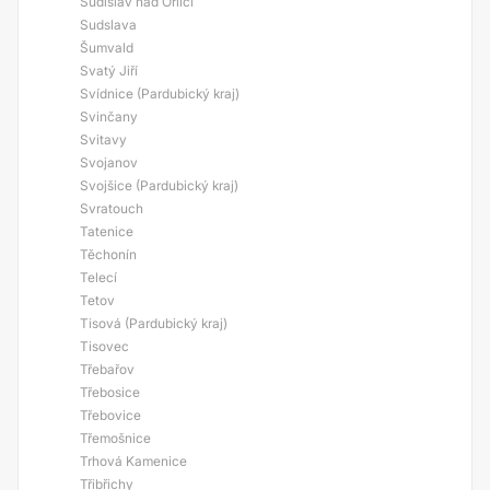
Sudislav nad Orlicí
Sudslava
Šumvald
Svatý Jiří
Svídnice (Pardubický kraj)
Svinčany
Svitavy
Svojanov
Svojšice (Pardubický kraj)
Svratouch
Tatenice
Těchonín
Telecí
Tetov
Tisová (Pardubický kraj)
Tisovec
Třebařov
Třebosice
Třebovice
Třemošnice
Trhová Kamenice
Třibřichy