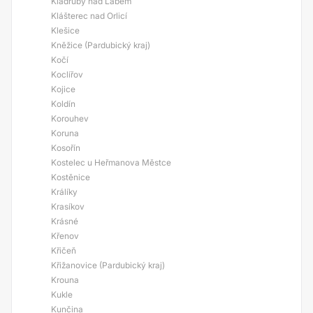
Kladruby nad Labem
Klášterec nad Orlicí
Klešice
Kněžice (Pardubický kraj)
Kočí
Koclířov
Kojice
Koldín
Korouhev
Koruna
Kosořín
Kostelec u Heřmanova Městce
Kostěnice
Králíky
Krasíkov
Krásné
Křenov
Křičeň
Křižanovice (Pardubický kraj)
Krouna
Kukle
Kunčina