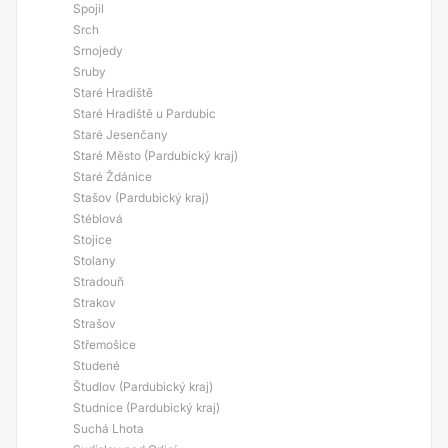
Spojil
Srch
Srnojedy
Sruby
Staré Hradiště
Staré Hradiště u Pardubic
Staré Jesenčany
Staré Město (Pardubický kraj)
Staré Ždánice
Stašov (Pardubický kraj)
Stéblová
Stojice
Stolany
Stradouň
Strakov
Strašov
Střemošice
Studené
Študlov (Pardubický kraj)
Studnice (Pardubický kraj)
Suchá Lhota