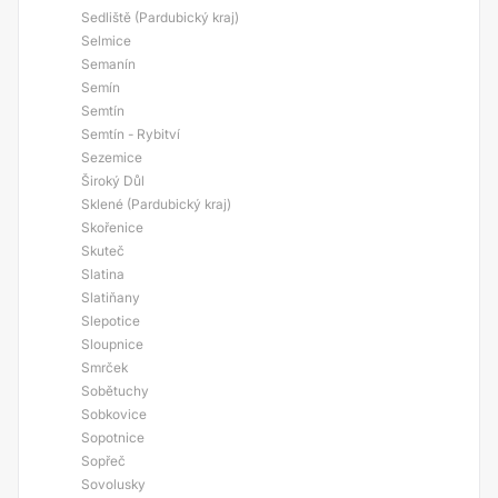
Sedliště (Pardubický kraj)
Selmice
Semanín
Semín
Semtín
Semtín - Rybitví
Sezemice
Široký Důl
Sklené (Pardubický kraj)
Skořenice
Skuteč
Slatina
Slatiňany
Slepotice
Sloupnice
Smrček
Sobětuchy
Sobkovice
Sopotnice
Sopřeč
Sovolusky