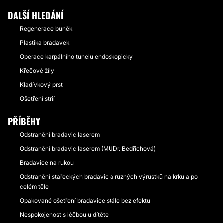
DALŠÍ HLEDÁNÍ
Regenerace buněk
Plastika bradavek
Operace karpálního tunelu endoskopicky
Křečové žíly
Kladívkový prst
Ošetření strií
PŘÍBĚHY
Odstranění bradavic laserem
Odstranění bradavic laserem (MUDr. Bedřichová)
Bradavice na rukou
Odstranění stařeckých bradavic a různých výrůstků na krku a po
celém těle
Opakované ošetření bradavice stále bez efektu
Nespokojenost s léčbou u dítěte