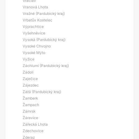
Vraclav
Vranová Lhota
Vražné (Pardubický kraj)
Vrbatův Kostelec
Výprachtice
Vyšehněvice
Vysoká (Pardubický kraj)
Vysoké Chvojno
Vysoké Mýto
Vyžice
Záchlumí (Pardubický kraj)
Zádolí
Zaječice
Zájezdec
Zálší (Pardubický kraj)
Žamberk
Žampach
Zámrsk
Žáravice
Zářecká Lhota
Zdechovice
Zderaz