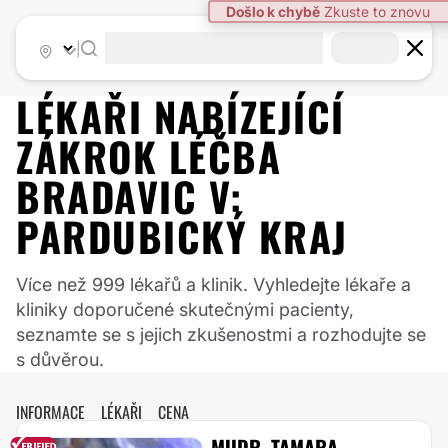
|
LÉKAŘI NABÍZEJÍCÍ
ZÁKROK
LÉČBA
BRADAVIC
V:
PARDUBICKÝ KRAJ
Více než 999 lékařů a klinik. Vyhledejte lékaře a
kliniky doporučené skutečnými pacienty,
seznamte se s jejich zkušenostmi a rozhodujte se
s důvěrou.
INFORMACE
LÉKAŘI
CENA
MUDR. TAMARA