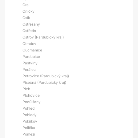
Orel
Orličky
Osík
Ostřešany
Ostřetín
Ostrov (Pardubický kraj)
Otradov
Oucmanice
Pardubice
Pastviny
Perálec
Petrovice (Pardubický kraj)
Písečná (Pardubický kraj)
Plch
Plchovice
Podůlšany
Pohled
Pohledy
Pokřikov
Polička
Pomezí