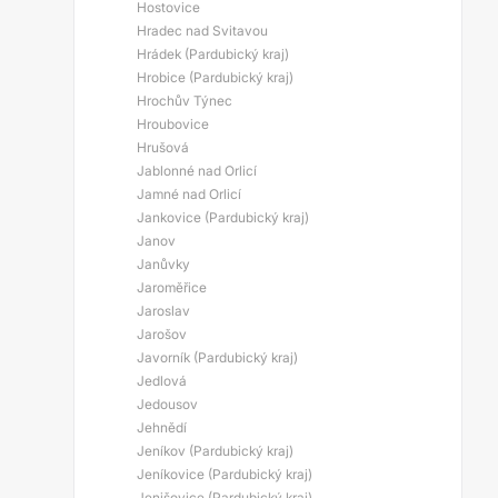
Hostovice
Hradec nad Svitavou
Hrádek (Pardubický kraj)
Hrobice (Pardubický kraj)
Hrochův Týnec
Hroubovice
Hrušová
Jablonné nad Orlicí
Jamné nad Orlicí
Jankovice (Pardubický kraj)
Janov
Janůvky
Jaroměřice
Jaroslav
Jarošov
Javorník (Pardubický kraj)
Jedlová
Jedousov
Jehnědí
Jeníkov (Pardubický kraj)
Jeníkovice (Pardubický kraj)
Jenišovice (Pardubický kraj)