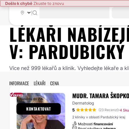
Došlo k chybě
Zkuste to znovu
|
LÉKAŘI NABÍZE
V:
PARDUBICKÝ
Více než 999 lékařů a klinik. Vyhledejte lékaře a
INFORMACE
LÉKAŘI
CENA
MUDR. TAMARA ŠKOPK
Odpovídá do
7 h
Dermatolog
KONTAKTOVAT
5
·
(23 Recenzí)
4 Sku
2 kliniky v oblasti Pardubický kraj
Možnosti
financování
První návšteva
zdarma