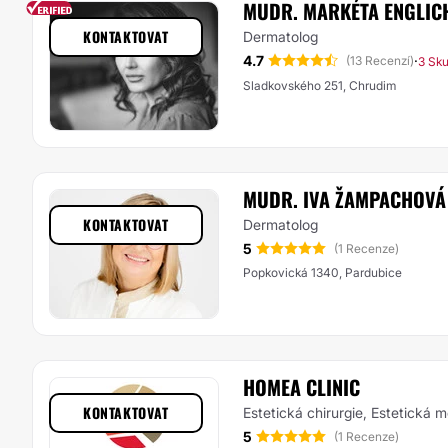
MUDR. MARKÉTA ENGLIC
KONTAKTOVAT
Dermatolog
4.7
·
(13 Recenzí)
3 Sku
Sladkovského 251, Chrudim
MUDR. IVA ŽAMPACHOVÁ
KONTAKTOVAT
Dermatolog
5
(1 Recenze)
Popkovická 1340, Pardubice
HOMEA CLINIC
KONTAKTOVAT
Estetická chirurgie, Estetická 
5
(1 Recenze)