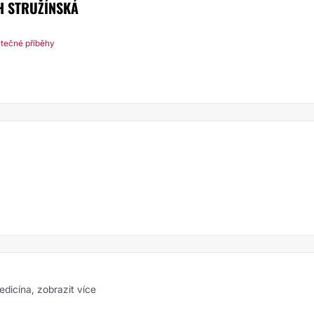
H STRUŽÍNSKÁ
tečné příběhy
medicína,
zobrazit více