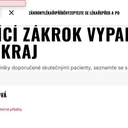
ZÁKROKY
LÉKAŘI
PŘÍBĚHY
ZEPTEJTE SE LÉKAŘE
PŘED A PO
JÍCÍ ZÁKROK
VYPA
 KRAJ
 kliniky doporučené skutečnými pacienty, seznamte se s
OVÁ
tečné příběhy