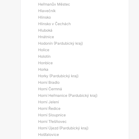
Heřmanův Městec
Hlavečník
Hlinsko
Hlinsko v Čechách
Hluboká
Hnátnice
Hodonín (Pardubický kraj)
Holice
Holotín
Honbice
Horka
Horky (Pardubický kraj)
Horní Bradlo
Horní Čermná
Horní Heřmanice (Pardubický kraj)
Horní Jelení
Horní Ředice
Horní Sloupnice
Horní Třešňovec
Horní Újezd (Pardubický kraj)
Hošťalovice