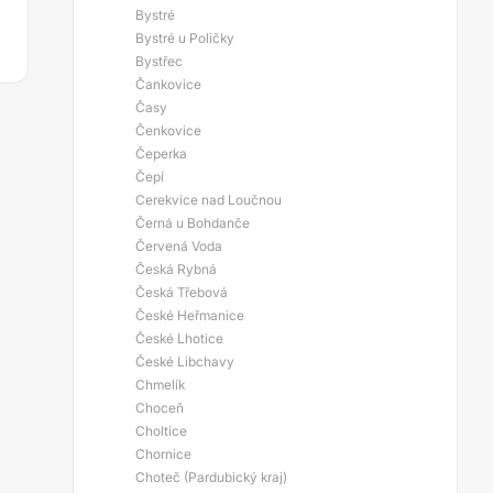
Bystré
Bystré u Poličky
Bystřec
Čankovice
Časy
Čenkovice
Čeperka
Čepí
Cerekvice nad Loučnou
Černá u Bohdanče
Červená Voda
Česká Rybná
Česká Třebová
České Heřmanice
České Lhotice
České Libchavy
Chmelík
Choceň
Choltice
Chornice
Choteč (Pardubický kraj)