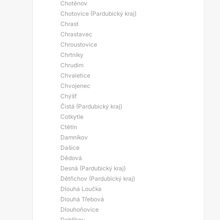
Chotěnov
Chotovice (Pardubický kraj)
Chrast
Chrastavec
Chroustovice
Chrtníky
Chrudim
Chvaletice
Chvojenec
Chýšť
Čistá (Pardubický kraj)
Cotkytle
Ctětín
Damníkov
Dašice
Dědová
Desná (Pardubický kraj)
Dětřichov (Pardubický kraj)
Dlouhá Loučka
Dlouhá Třebová
Dlouhoňovice
Dobříkov