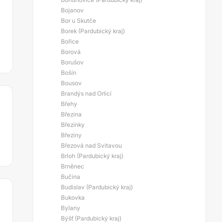
Bojanov
Bor u Skutče
Borek (Pardubický kraj)
Bořice
Borová
Borušov
Bošín
Bousov
Brandýs nad Orlicí
Břehy
Březina
Březinky
Březiny
Březová nad Svitavou
Brloh (Pardubický kraj)
Brněnec
Bučina
Budislav (Pardubický kraj)
Bukovka
Bylany
Býšť (Pardubický kraj)