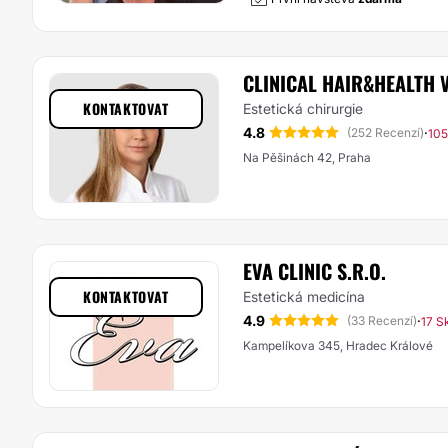
CLINICAL HAIR&HEALTH 
KONTAKTOVAT
Estetická chirurgie
4.8
·
(252 Recenzí)
105
Na Pěšinách 42, Praha
EVA CLINIC S.R.O.
KONTAKTOVAT
Estetická medicína
4.9
·
(33 Recenzí)
17 S
Kampelíkova 345, Hradec Králové