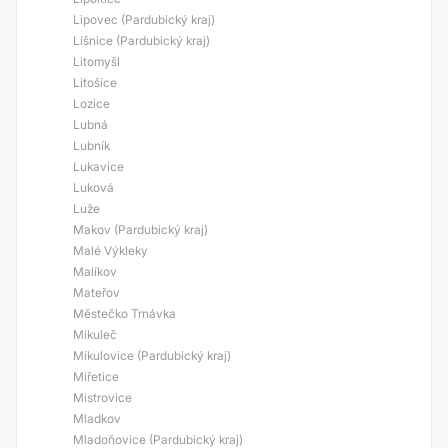
Lipovec (Pardubický kraj)
Líšnice (Pardubický kraj)
Litomyšl
Litošice
Lozice
Lubná
Lubník
Lukavice
Luková
Luže
Makov (Pardubický kraj)
Malé Výkleky
Malíkov
Mateřov
Městečko Trnávka
Mikuleč
Mikulovice (Pardubický kraj)
Miřetice
Mistrovice
Mladkov
Mladoňovice (Pardubický kraj)