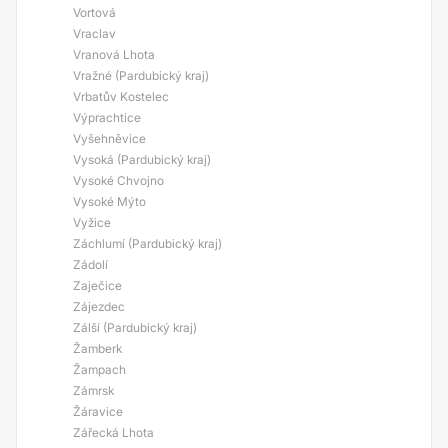
Vortová
Vraclav
Vranová Lhota
Vražné (Pardubický kraj)
Vrbatův Kostelec
Výprachtice
Vyšehněvice
Vysoká (Pardubický kraj)
Vysoké Chvojno
Vysoké Mýto
Vyžice
Záchlumí (Pardubický kraj)
Zádolí
Zaječice
Zájezdec
Zálší (Pardubický kraj)
Žamberk
Žampach
Zámrsk
Žáravice
Zářecká Lhota