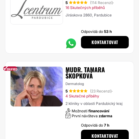
5
(114 Recenzí)
·
16 Skutečných příběhů
Jiráskova 2860, Pardubice
Odpovídá do
53 h
KONTAKTOVAT
MUDR. TAMARA
ŠKOPKOVÁ
Dermatolog
5
(23 Recenzí)
·
4 Skutečné příběhy
2 kliniky v oblasti Pardubický kraj
Možnosti
financování
První návšteva
zdarma
Odpovídá do
7 h
KONTAKTOVAT