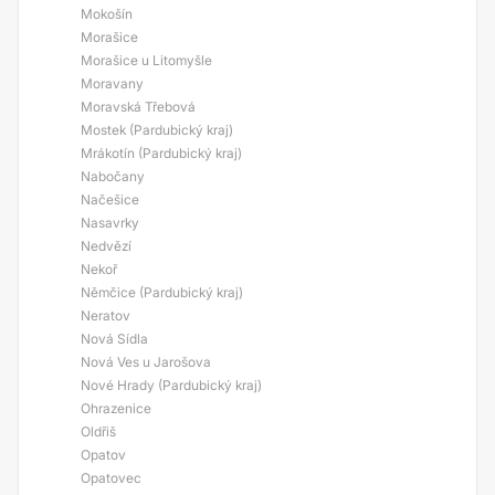
Mokošín
Morašice
Morašice u Litomyšle
Moravany
Moravská Třebová
Mostek (Pardubický kraj)
Mrákotín (Pardubický kraj)
Nabočany
Načešice
Nasavrky
Nedvězí
Nekoř
Němčice (Pardubický kraj)
Neratov
Nová Sídla
Nová Ves u Jarošova
Nové Hrady (Pardubický kraj)
Ohrazenice
Oldřiš
Opatov
Opatovec