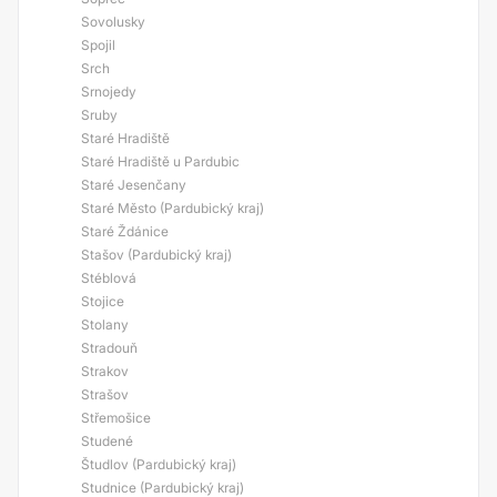
Sovolusky
Spojil
Srch
Srnojedy
Sruby
Staré Hradiště
Staré Hradiště u Pardubic
Staré Jesenčany
Staré Město (Pardubický kraj)
Staré Ždánice
Stašov (Pardubický kraj)
Stéblová
Stojice
Stolany
Stradouň
Strakov
Strašov
Střemošice
Studené
Študlov (Pardubický kraj)
Studnice (Pardubický kraj)