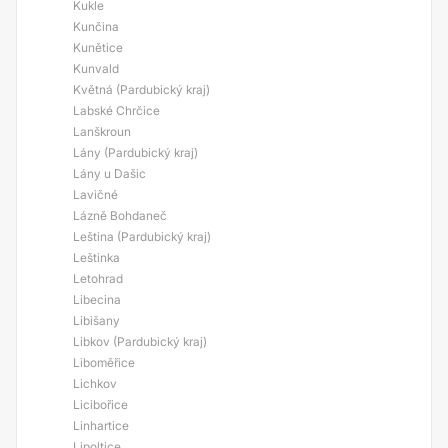
Kukle
Kunčina
Kunětice
Kunvald
Květná (Pardubický kraj)
Labské Chrčice
Lanškroun
Lány (Pardubický kraj)
Lány u Dašic
Lavičné
Lázně Bohdaneč
Leština (Pardubický kraj)
Leštinka
Letohrad
Libecina
Libišany
Libkov (Pardubický kraj)
Liboměřice
Lichkov
Licibořice
Linhartice
Lipoltice