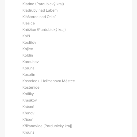
Kladno (Pardubický kraj)
Kladruby nad Labem
Klášterec nad Orlicí
Klešice
Kněžice (Pardubický kraj)
Kočí
Koclířov
Kojice
Koldín
Korouhev
Koruna
Kosořín
Kostelec u Heřmanova Městce
Kostěnice
Králíky
Krasíkov
Krásné
Křenov
Křičeň
Křižanovice (Pardubický kraj)
Krouna