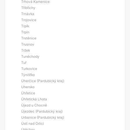
Trhová Kamenice
Třibřichy
Trnávka
Trojovice
Trpík
Trpín
Trstěnice
Trusnov
Tržek
Tuněchody
Tuř
Turkovice
Týnišťko
Úherčice (Pardubický kraj)
Uhersko
Úhřetice
Úhřetická Lhota
Újezd u Chocně
Újezdec (Pardubický kraj)
Urbanice (Pardubický kraj)
Ústí nad Orlicí
Útěchov