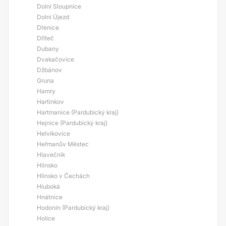
Dolní Sloupnice
Dolní Újezd
Dřenice
Dříteč
Dubany
Dvakačovice
Džbánov
Gruna
Hamry
Hartinkov
Hartmanice (Pardubický kraj)
Hejnice (Pardubický kraj)
Helvíkovice
Heřmanův Městec
Hlavečník
Hlinsko
Hlinsko v Čechách
Hluboká
Hnátnice
Hodonín (Pardubický kraj)
Holice