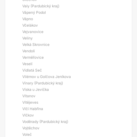
Valy (Pardubický kraj)
Vápený Podol
Vápno
Včelákov
Vejvanovice
Veliny
Velká Skrovnice
Vendolí
Verměřovice
Veselí
Vidlatá Seč
Vilémov u Golčova Jeníkova
Vinary (Pardubický kraj)
Víska u Jevíčka
Vítanov
Vítějeves
Vlčí Habřina
Vlčkov
Voděrady (Pardubický kraj)
Vojtěchov
Voleč