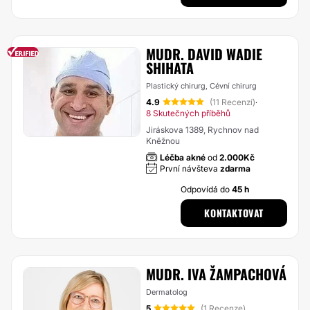
MUDR. DAVID WADIE
SHIHATA
Plastický chirurg, Cévní chirurg
4.9
(11 Recenzí)
·
8 Skutečných příběhů
Jiráskova 1389, Rychnov nad
Kněžnou
Léčba akné
od
2.000Kč
První návšteva
zdarma
Odpovídá do
45 h
KONTAKTOVAT
MUDR. IVA ŽAMPACHOVÁ
Dermatolog
5
(1 Recenze)