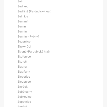
Seč
Šedivec
Sedliště (Pardubický kraj)
Selmice
Semanín
Semín
Semtín
Semtín - Rybitví
Sezemice
Široký Důl
Sklené (Pardubický kraj)
Skořenice
Skuteč
Slatina
Slatiňany
Slepotice
Sloupnice
Smrček
Sobětuchy
Sobkovice
Sopotnice
Sopřeč