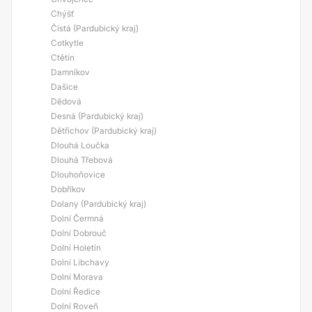
Chýšť
Čistá (Pardubický kraj)
Cotkytle
Ctětín
Damníkov
Dašice
Dědová
Desná (Pardubický kraj)
Dětřichov (Pardubický kraj)
Dlouhá Loučka
Dlouhá Třebová
Dlouhoňovice
Dobříkov
Dolany (Pardubický kraj)
Dolní Čermná
Dolní Dobrouč
Dolní Holetín
Dolní Libchavy
Dolní Morava
Dolní Ředice
Dolní Roveň