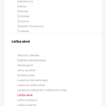
Zdechovice
Zderaz
Želívsko
Žichlínek
Živanice
Žlebské Chvalovice
Žumberk
Léčba akné
Všechny zákroky
Digitální dermatoskop
Hemangiom
Jizvy po akné
Korekce jizev
Laserová dermatologie
Laserová léčba akné
Laserové odstranění rozšířených žilek
Léčba akné
Léčba bradavic
Léčba lupénky