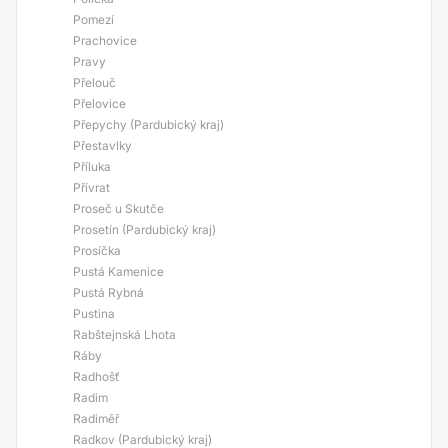
Pomezí
Prachovice
Pravy
Přelouč
Přelovice
Přepychy (Pardubický kraj)
Přestavlky
Příluka
Přívrat
Proseč u Skutče
Prosetín (Pardubický kraj)
Prosíčka
Pustá Kamenice
Pustá Rybná
Pustina
Rabštejnská Lhota
Ráby
Radhošť
Radim
Radiměř
Radkov (Pardubický kraj)