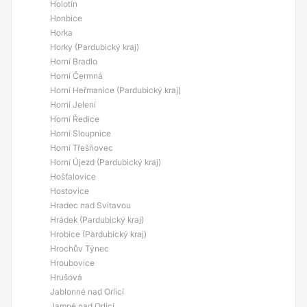
Holotín
Honbice
Horka
Horky (Pardubický kraj)
Horní Bradlo
Horní Čermná
Horní Heřmanice (Pardubický kraj)
Horní Jelení
Horní Ředice
Horní Sloupnice
Horní Třešňovec
Horní Újezd (Pardubický kraj)
Hošťalovice
Hostovice
Hradec nad Svitavou
Hrádek (Pardubický kraj)
Hrobice (Pardubický kraj)
Hrochův Týnec
Hroubovice
Hrušová
Jablonné nad Orlicí
Jamné nad Orlicí