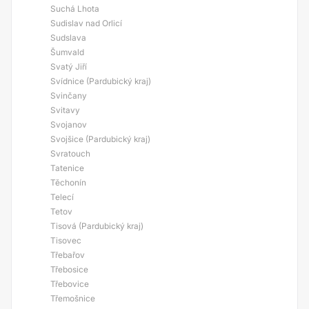
Suchá Lhota
Sudislav nad Orlicí
Sudslava
Šumvald
Svatý Jiří
Svídnice (Pardubický kraj)
Svinčany
Svitavy
Svojanov
Svojšice (Pardubický kraj)
Svratouch
Tatenice
Těchonín
Telecí
Tetov
Tisová (Pardubický kraj)
Tisovec
Třebařov
Třebosice
Třebovice
Třemošnice