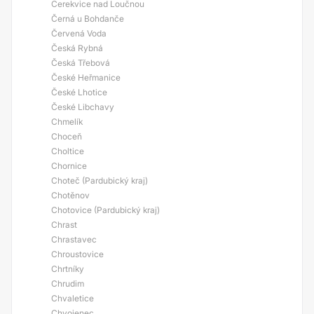
Cerekvice nad Loučnou
Černá u Bohdanče
Červená Voda
Česká Rybná
Česká Třebová
České Heřmanice
České Lhotice
České Libchavy
Chmelík
Choceň
Choltice
Chornice
Choteč (Pardubický kraj)
Chotěnov
Chotovice (Pardubický kraj)
Chrast
Chrastavec
Chroustovice
Chrtníky
Chrudim
Chvaletice
Chvojenec