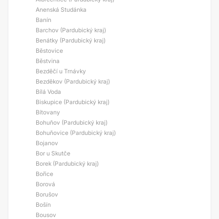
Anenská Studánka
Banín
Barchov (Pardubický kraj)
Benátky (Pardubický kraj)
Běstovice
Běstvina
Bezděčí u Trnávky
Bezděkov (Pardubický kraj)
Bílá Voda
Biskupice (Pardubický kraj)
Bítovany
Bohuňov (Pardubický kraj)
Bohuňovice (Pardubický kraj)
Bojanov
Bor u Skutče
Borek (Pardubický kraj)
Bořice
Borová
Borušov
Bošín
Bousov