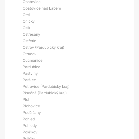
Opatovice
Opatovice nad Labem
Orel
Orličky
Osík
Ostřešany
Ostřetín
Ostrov (Pardubický kraj)
Otradov
Oucmanice
Pardubice
Pastviny
Perálec
Petrovice (Pardubický kraj)
Písečná (Pardubický kraj)
Plch
Plchovice
Podůlšany
Pohled
Pohledy
Pokřikov
Polička