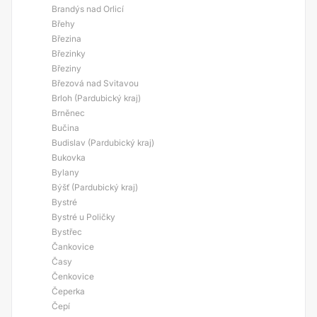
Brandýs nad Orlicí
Břehy
Březina
Březinky
Březiny
Březová nad Svitavou
Brloh (Pardubický kraj)
Brněnec
Bučina
Budislav (Pardubický kraj)
Bukovka
Bylany
Býšť (Pardubický kraj)
Bystré
Bystré u Poličky
Bystřec
Čankovice
Časy
Čenkovice
Čeperka
Čepí