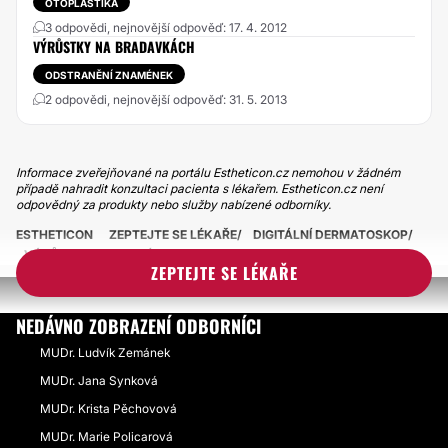
OTOPLASTIKA
3 odpovědi, nejnovější odpověď: 17. 4. 2012
VÝRŮSTKY NA BRADAVKÁCH
ODSTRANĚNÍ ZNAMÉNEK
2 odpovědi, nejnovější odpověď: 31. 5. 2013
Informace zveřejňované na portálu Estheticon.cz nemohou v žádném
případě nahradit konzultaci pacienta s lékařem. Estheticon.cz není
odpovědný za produkty nebo služby nabízené odborníky.
ESTHETICON
ZEPTEJTE SE LÉKAŘE
DIGITÁLNÍ DERMATOSKOP
VÝRŮSTEK NA PRSNÍM DVORCI
ZEPTEJTE SE LÉKAŘE
NEDÁVNO ZOBRAZENÍ ODBORNÍCI
MUDr. Ludvík Zemánek
MUDr. Jana Synková
MUDr. Krista Pěchovová
MUDr. Marie Policarová