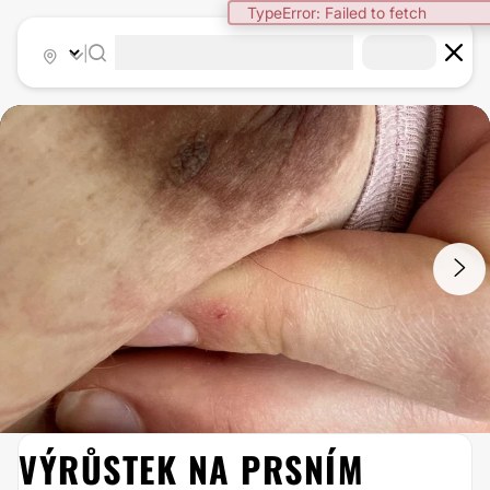
TypeError: Failed to fetch
|
1
/
2
VÝRŮSTEK NA PRSNÍM
DIGITÁLNÍ DERMATOSKOP