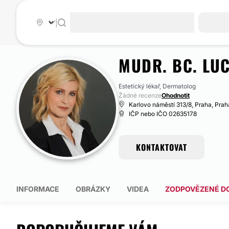
|
MUDR. BC. LUC
Estetický lékař, Dermatolog
Žádné recenze
Ohodnotit
Karlovo náměstí 313/8, Praha, Praha
IČP nebo IČO 02635178
KONTAKTOVAT
INFORMACE
OBRÁZKY
VIDEA
ZODPOVĚZENÉ D