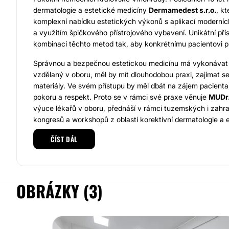
dermatologie a estetické medicíny
Dermamedest s.r.o.
, k
komplexní nabídku estetických výkonů s aplikací moderníc
a využitím špičkového přístrojového vybavení. Unikátní pří
kombinaci těchto metod tak, aby konkrétnímu pacientovi při
Správnou a bezpečnou estetickou medicínu má vykonávat 
vzdělaný v oboru, měl by mít dlouhodobou praxi, zajímat s
materiály. Ve svém přístupu by měl dbát na zájem pacienta,
pokoru a respekt. Proto se v rámci své praxe věnuje
MUDr.
výuce lékařů v oboru, přednáší v rámci tuzemských i zahra
kongresů a workshopů z oblasti korektivní dermatologie a 
ČÍST DÁL
Je držitelkou mnoha certifikátů pro aplikaci botulotoxinu, pl
kyseliny hyaluronové a využitím pokročilých laserových te
je rovněž místopředsedkyní České dermatovenerologické s
ambulantní segment. V této roli se snaží prosazovat stand
OBRÁZKY (3)
ambulantní pracoviště.
MUDr. Lucie Jarešová
si zakládá na tom, aby její ošetření 
vhodné, aby bylo přirozené. Ke každému klientovi přistupuje
Považuje za důležité, aby estetický dermatolog byl špičkov