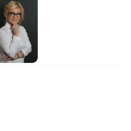
Lipolýza
Kryolipolýza
Mezoterapie
Sklerotizace