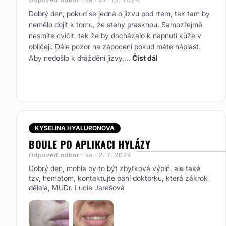
Dobrý den,
pokud se jedná o jizvu pod rtem, tak tam by
Čeština
nemělo dojít k tomu, že stehy prasknou. Samozřejmě
nesmíte cvičit, tak že by docházelo k napnutí kůže v
English
obličeji. Dále pozor na zapocení pokud máte náplast.
pусский язык
Aby nedošlo k dráždění jizvy,...
Číst dál
Financování nebo platební prostředky:
Ne
Přijímané způsoby platby:
Platba kartou
KYSELINA HYALURONOVÁ
BOULE PO APLIKACI HYLÁZY
Odpověď odborníka · 2. 7. 2024
Dobrý den, mohla by to být zbytková výplň, ale také
tzv, hematom, kontaktujte paní doktorku, která zákrok
dělala, MUDr. Lucie Jarešová