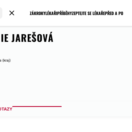
ZÁKROKY
LÉKAŘI
PŘÍBĚHY
ZEPTEJTE SE LÉKAŘE
PŘED A PO
IE JAREŠOVÁ
 (kraj)
OTAZY