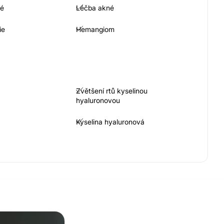
né
Léčba akné
ie
Hemangiom
Zvětšení rtů kyselinou
hyaluronovou
Kyselina hyaluronová
Odstranění vrásek
Hyaluronidáza
Antiaging
Botulotoxin proti pocení