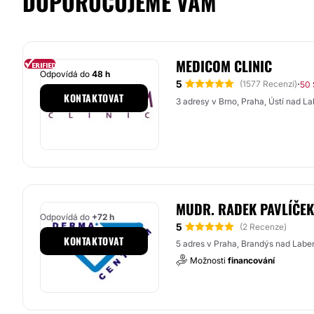
DOPORUČUJEME VÁM
MEDICOM CLINIC
Odpovídá do
48 h
5
·
(1577 Recenzí)
50 
KONTAKTOVAT
3 adresy v Brno, Praha, Ústí nad L
MUDR. RADEK PAVLÍČE
Odpovídá do
+72 h
5
(2 Recenze)
KONTAKTOVAT
5 adres v Praha, Brandýs nad Labem
Možnosti
financování