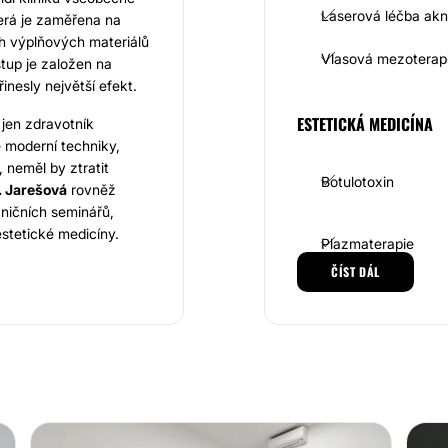
Laserová léčba ak
terá je zaměřena na
h výplňových materiálů
Vlasová mezoterap
stup je založen na
nesly největší efekt.
ESTETICKÁ MEDICÍNA
jen zdravotník
e moderní techniky,
 neměl by ztratit
Botulotoxin
 Jarešová
rovněž
ničních seminářů,
estetické medicíny.
Plazmaterapie
azmaliftingu, použití
ČÍST DÁL
Injekční výplně
chnologií. Od roku 2023
polečnosti ČLS JEP pro
Chemický peeling
ardy pro moderní
Mezonitě
bylo pro pacienta
Fotorejuvenace IPL
 individuálně.
ý profesionál v celé