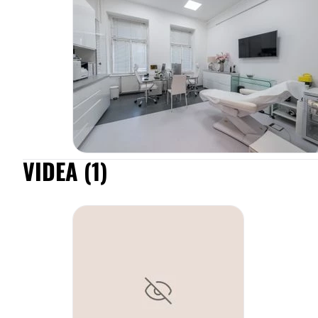
oblasti dermatologie, musí rozumět kůži, umět jí léčit nebo 
Rovněž musí být také dobrý psycholog, aby mohl dobře ko
možnosti se svým pacientem. V přístupu k pacientovi je pro 
respekt, individuální a kompletní přístup, otevřená komunik
vzájemnou důvěru.
Po celou její 20 letou praxi vnímá kůži jako zrcadlo organi
nejen, jak se k ní chováte, jak ji chráníte nebo nechráníte,
lékař, můžete z ní diagnostikovat i řadu jiným onemocnění. 
kombinuje nejen moderní farmakologickou léčbu, ale má př
VIDEA (1)
cítění. Je až neuvěřitelné, jaké možnosti nám dávají moder
omladit pleť v obličeji, aby vypadala o řadu let mladší, odpo
vyhladit jizvy po těžkých formách akné, které by jinak měl 
své praxi sleduje
MUDr. Jarešová
každý rok nové možnosti
se snaží, aby je její pacienti měli k dispozici.
Klinika
Každé zdravotnické pracoviště je tak dobré, jak kvalitní má
naprostý základ. Pacient nebo klient má ke svému lékaři mít
respekt. Tyto pravidla se cítíme podporovat ve všem co d