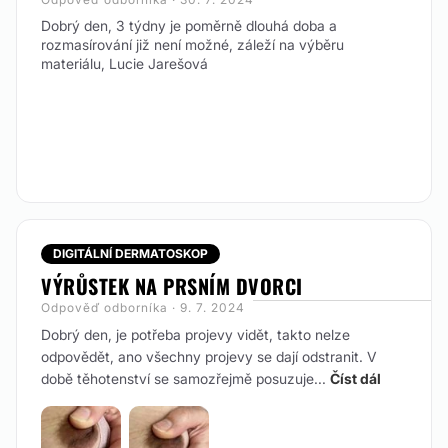
Dobrý den, 3 týdny je poměrně dlouhá doba a
rozmasírování již není možné, záleží na výběru
materiálu, Lucie Jarešová
DIGITÁLNÍ DERMATOSKOP
VÝRŮSTEK NA PRSNÍM DVORCI
Odpověď odborníka · 9. 7. 2024
Dobrý den, je potřeba projevy vidět, takto nelze
odpovědět, ano všechny projevy se dají odstranit. V
době těhotenství se samozřejmě posuzuje...
Číst dál