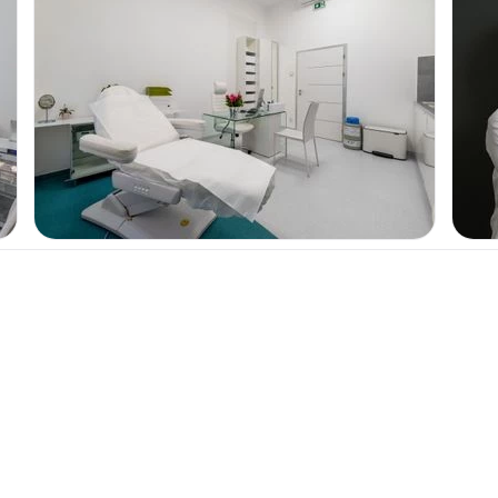
Nadměrné pocení
řešit komplikace.
nzultovat medicínské
ní nejdůležitější
KOSMETICKÁ OŠETŘENÍ
ace, které vytváří
Odstranění strií
smu. Na kůži lze poznat
 ale pokud jste zkušený
Frakční laser
Je to obor, který
esah i do estetického
Microneedling
ní přístroje. Umíme
činutější, ale umíme i
Radiofrekvence
pacient celý život. Ve
, které máme a proto
LÉČBA KŘEČOVÝCH ŽIL
Křečové žíly
 personál. To je
 důvěru, má cítit z něj
ěláme. Dnes na