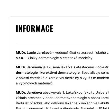
INFORMACE
MUDr. Lucie Jarešová
– vedoucí lékařka zdravotnického z
s.r.o.
– kliniky dermatologie a estetické medicíny.
MUDr. Jarešová
je zkušená lékařka s atestacemi v oblasti
dermatologie
i
korektivní dermatologie
. Specializuje se
v oblasti estetické a korektivní medicíny s využitím modern
a výplňových materiálů.
MUDr. Jarešová
absolvovala 1. Lékařskou fakultu Univerzi
získala atestace v oboru dermatovenerologie a oboru korek
Řadu let působila jako odborný lékař na klinikách ve Fakul
Fakultní nemocnici Královské Vinohrady. Posledních 10 let ř