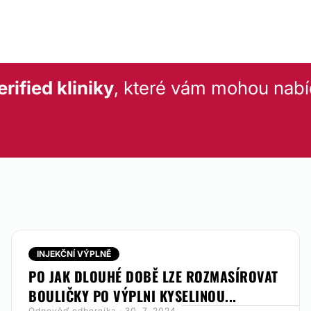
rojů pro komplexní
od. To je také základ.
 zda v jejich použití
t se ke konzultaci
rified kliniky
, které vám mohou nabí
lem či telefonicky.
astávky metra či
ích zón. Samozřejmostí
ých bonusových
INJEKČNÍ VÝPLNĚ
PO JAK DLOUHÉ DOBĚ LZE ROZMASÍROVAT
BOULIČKY PO VÝPLNI KYSELINOU...
Odpověď odborníka · 30. 7. 2024