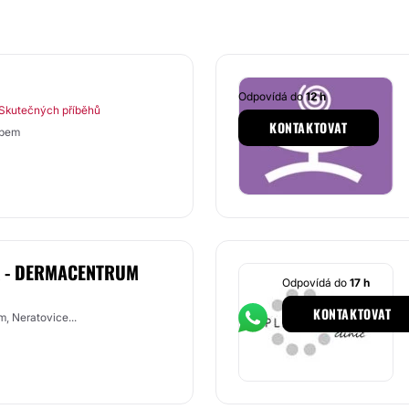
Odpovídá do
12 h
Skutečných příběhů
KONTAKTOVAT
abem
K - DERMACENTRUM
Odpovídá do
17 h
KONTAKTOVAT
, Neratovice...