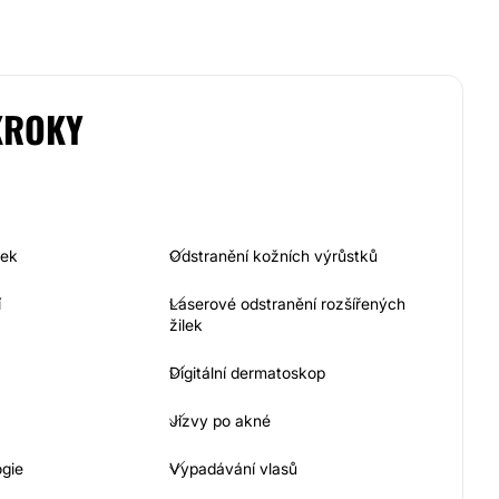
KROKY
nek
Odstranění kožních výrůstků
í
Laserové odstranění rozšířených
žilek
Digitální dermatoskop
Jizvy po akné
gie
Vypadávání vlasů