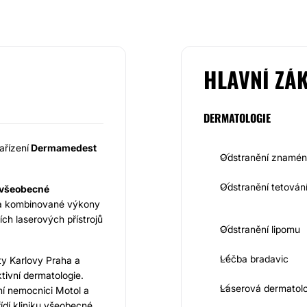
HLAVNÍ ZÁ
DERMATOLOGIE
ařízení
Dermamedest
Odstranění znamé
Odstranění tetován
všeobecné
 na kombinované výkony
ích laserových přístrojů
Odstranění lipomu
Léčba bradavic
ty Karlovy Praha a
tivní dermatologie.
Laserová dermatolo
tní nemocnici Motol a
ídí kliniku všeobecné