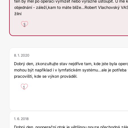
ten by měl po operaci vymizet nebo výrazně ustoupit. U mě 
objednání - záleží,kam to máte blíže...Robert Vlachovský 
žilní
3
8. 1. 2020
Dobrý den, zkonzultujte stav nejdříve tam, kde jste byla oper
mohou být například i v lymfatickém systému...ale je potřeba
pracovišti, kde se výkon prováděl.
1
1. 6. 2018
Dobrý den, pooperační otok je většinou pouze přechodná zál