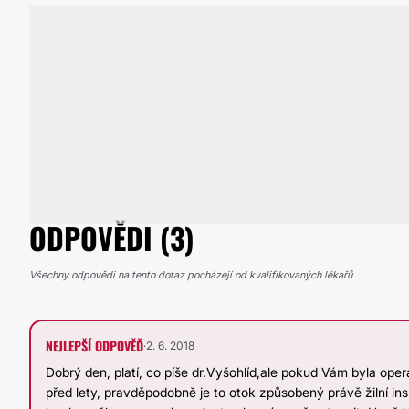
ODPOVĚDI (3)
Všechny odpovědi na tento dotaz pocházejí od kvalifikovaných lékařů
NEJLEPŠÍ ODPOVĚĎ
·
2. 6. 2018
Dobrý den, platí, co píše dr.Vyšohlíd,ale pokud Vám byla ope
před lety, pravděpodobně je to otok způsobený právě žilní insu