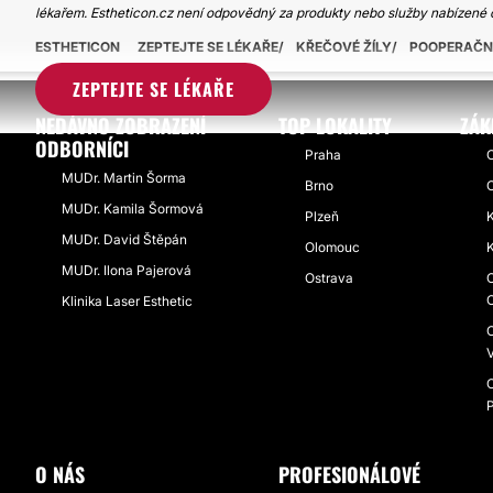
lékařem. Estheticon.cz není odpovědný za produkty nebo služby nabízené 
ESTHETICON
ZEPTEJTE SE LÉKAŘE
KŘEČOVÉ ŽÍLY
POOPERAČNÍ
ZEPTEJTE SE LÉKAŘE
NEDÁVNO ZOBRAZENÍ
TOP LOKALITY
ZÁK
ODBORNÍCI
Praha
O
MUDr. Martin Šorma
Brno
O
MUDr. Kamila Šormová
Plzeň
K
MUDr. David Štěpán
Olomouc
K
MUDr. Ilona Pajerová
Ostrava
O
O
Klinika Laser Esthetic
O
V
O
P
O NÁS
PROFESIONÁLOVÉ