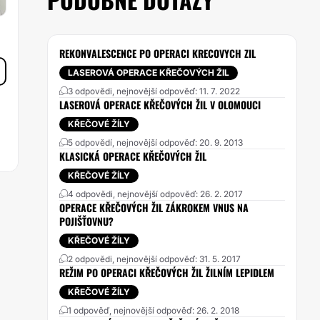
REKONVALESCENCE PO OPERACI KRECOVYCH ZIL
LASEROVÁ OPERACE KŘEČOVÝCH ŽIL
3 odpovědi, nejnovější odpověď: 11. 7. 2022
LASEROVÁ OPERACE KŘEČOVÝCH ŽIL V OLOMOUCI
KŘEČOVÉ ŽÍLY
5 odpovědí, nejnovější odpověď: 20. 9. 2013
KLASICKÁ OPERACE KŘEČOVÝCH ŽIL
KŘEČOVÉ ŽÍLY
4 odpovědi, nejnovější odpověď: 26. 2. 2017
OPERACE KŘEČOVÝCH ŽIL ZÁKROKEM VNUS NA
POJIŠŤOVNU?
KŘEČOVÉ ŽÍLY
2 odpovědi, nejnovější odpověď: 31. 5. 2017
REŽIM PO OPERACI KŘEČOVÝCH ŽIL ŽILNÍM LEPIDLEM
KŘEČOVÉ ŽÍLY
1 odpověď, nejnovější odpověď: 26. 2. 2018