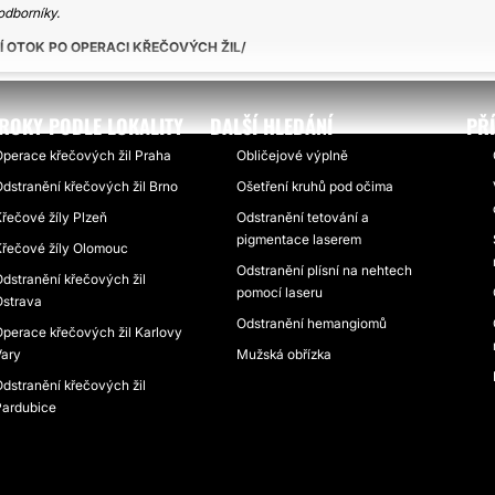
odborníky.
 OTOK PO OPERACI KŘEČOVÝCH ŽIL
ROKY PODLE LOKALITY
DALŠÍ HLEDÁNÍ
PŘ
perace křečových žil Praha
Obličejové výplně
dstranění křečových žil Brno
Ošetření kruhů pod očima
řečové žíly Plzeň
Odstranění tetování a
pigmentace laserem
řečové žíly Olomouc
Odstranění plísní na nehtech
dstranění křečových žil
pomocí laseru
strava
Odstranění hemangiomů
perace křečových žil Karlovy
ary
Mužská obřízka
dstranění křečových žil
ardubice