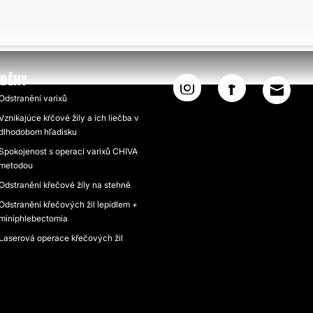
ÍBĚHY
Odstranění varixů
Vznikajúce kŕčové žily a ich liečba v
dlhodobom hľadisku
Spokojenost s operací varixů CHIVA
metodou
Odstranění křečové žíly na stehně
Odstranění křečových žil lepidlem +
miniphlebectomia
Laserová operace křečových žil