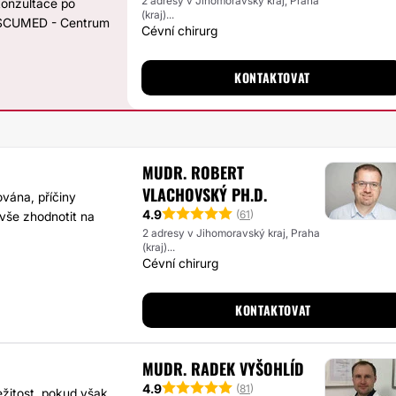
2 adresy v Jihomoravský kraj, Praha
konzultace po
(kraj)...
VASCUMED - Centrum
Cévní chirurg
KONTAKTOVAT
MUDR. ROBERT
VLACHOVSKÝ PH.D.
ována, příčiny
4.9
(
61
)
 vše zhodnotit na
2 adresy v Jihomoravský kraj, Praha
(kraj)...
Cévní chirurg
KONTAKTOVAT
MUDR. RADEK VYŠOHLÍD
4.9
(
81
)
ežitost, pokud však