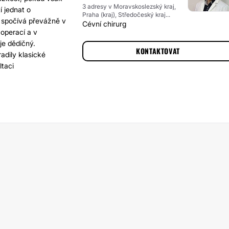
3 adresy v Moravskoslezský kraj,
 jednat o
Praha (kraj), Středočeský kraj...
á spočívá převážně v
Cévní chirurg
 operací a v
je dědičný.
KONTAKTOVAT
adily klasické
taci