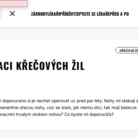
ZÁKROKY
LÉKAŘI
PŘÍBĚHY
ZEPTEJTE SE LÉKAŘE
PŘED A PO
KŘEČOVÉ ŽÍ
CI KŘEČOVÝCH ŽIL
mi doporuceno si je nechat operovat uz pred par lety. Nohy mi otekaji 
manentne otecou nohy, coz se stalo, jak memu otci, tak moji babicce.
peracnim trvalym otokem nohou? Co byste mi doporucil/a?