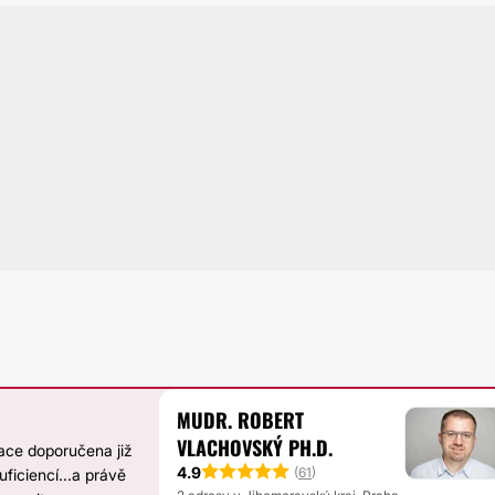
MUDR. ROBERT
VLACHOVSKÝ PH.D.
race doporučena již
4.9
(
61
)
ficiencí...a právě