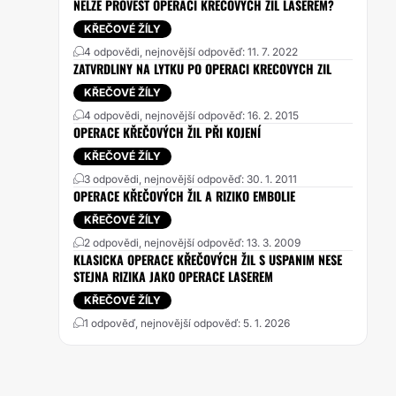
NELZE PROVÉST OPERACI KŘEČOVÝCH ŽIL LASEREM?
KŘEČOVÉ ŽÍLY
4 odpovědi, nejnovější odpověď: 11. 7. 2022
ZATVRDLINY NA LYTKU PO OPERACI KRECOVYCH ZIL
KŘEČOVÉ ŽÍLY
4 odpovědi, nejnovější odpověď: 16. 2. 2015
OPERACE KŘEČOVÝCH ŽIL PŘI KOJENÍ
KŘEČOVÉ ŽÍLY
3 odpovědi, nejnovější odpověď: 30. 1. 2011
OPERACE KŘEČOVÝCH ŽIL A RIZIKO EMBOLIE
KŘEČOVÉ ŽÍLY
2 odpovědi, nejnovější odpověď: 13. 3. 2009
KLASICKA OPERACE KŘEČOVÝCH ŽIL S USPANIM NESE
STEJNA RIZIKA JAKO OPERACE LASEREM
KŘEČOVÉ ŽÍLY
1 odpověď, nejnovější odpověď: 5. 1. 2026