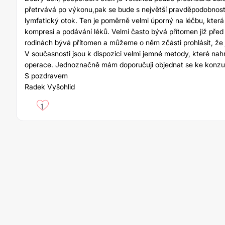
přetrvává po výkonu,pak se bude s největší pravděpodobností
lymfatický otok. Ten je poměrně velmi úporný na léčbu, kter
kompresi a podávání léků. Velmi často bývá přítomen již před
rodinách bývá přítomen a můžeme o něm zčásti prohlásit, že 
V současnosti jsou k dispozici velmi jemné metody, které nahr
operace. Jednoznačně mám doporučuji objednat se ke konzul
S pozdravem
Radek Vyšohlid
1