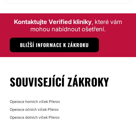
možné se objednat prostřednictvím telefonu, a to na
telefonních číslech
581 271 438 a 581 271 437.
Nechybí zde ani
pracoviště pro optickou koherentní
Kontaktujte Verified kliniky
, které vám
tomografii
(OCT) a
fluorescenční angiografii
, které
mohou nabídnout ošetření.
poskytují služby pacientům, jež trpí zeleným zákalem
(glaukom) nebo věkem podmíněnou makulární
degenerací. Stejně tak ani
laserové pracoviště
, které
BLIŽŠÍ INFORMACE K ZÁKROKU
slouží hlavně klientům s diabetes a se sekundárním
šedým zákalem (katarakta).
Cílem očního oddělení Nemocnice Přerov
je permanentní
zlepšování poskytované zdravotní
péče
.
SOUVISEJÍCÍ ZÁKROKY
Možnost videokonzultace:
Ne
Operace horních víček Přerov
Financování nebo platební prostředky:
Operace očních víček Přerov
Ne
Operace dolních víček Přerov