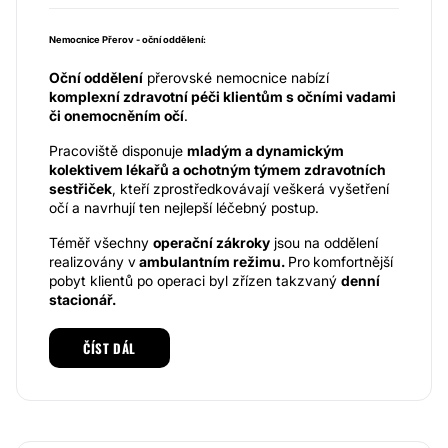
Nemocnice Přerov - oční oddělení:
Oční oddělení
přerovské nemocnice nabízí
komplexní zdravotní péči klientům s očními vadami
či onemocněním očí
.
Pracoviště disponuje
mladým a dynamickým
kolektivem lékařů a ochotným týmem zdravotních
sestřiček
, kteří zprostředkovávají veškerá vyšetření
očí a navrhují ten nejlepší léčebný postup.
Téměř všechny
operační zákroky
jsou na oddělení
realizovány v
ambulantním režimu.
Pro
komfortnější
pobyt klientů po operaci byl zřízen takzvaný
denní
stacionář.
Spektrum poskytovaných služeb:
ČÍST DÁL
vyšetření sítnice
očním tomografem
(OCT)
vyšetření
HRT přístrojem
především pro včasné
odhalení zeleného zákalu (glaukom)
měření
tloušťky rohovky
(pachymetrie)
biometrie