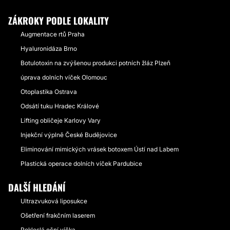
ZÁKROKY PODLE LOKALITY
Augmentace rtů Praha
Hyaluronidáza Brno
Botulotoxin na zvýšenou produkci potních žláz Plzeň
úprava dolních víček Olomouc
Otoplastika Ostrava
Odsátí tuku Hradec Králové
Lifting obličeje Karlovy Vary
Injekční výplně České Budějovice
Eliminování mimických vrásek botoxem Ústí nad Labem
Plastická operace dolních víček Pardubice
DALŠÍ HLEDÁNÍ
Ultrazvuková liposukce
Ošetření frakčním laserem
Pokleslá oční víčka