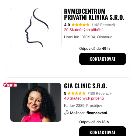
RVMEDCENTRUM
PRIVÁTNÍ KLINIKA S.R.O.
4.9
(148 Recenzí)
·
20 Skutečných příběhů
Horní lán 1310/10A, Olomouc
Odpovídá do
49 h
KONTAKTOVAT
GIA CLINIC S.R.O.
5
(189 Recenzí)
·
40 Skutečných příběhů
Karlov 2389, Prostějov
Možnosti
financování
Odpovídá do
13 h
KONTAKTOVAT