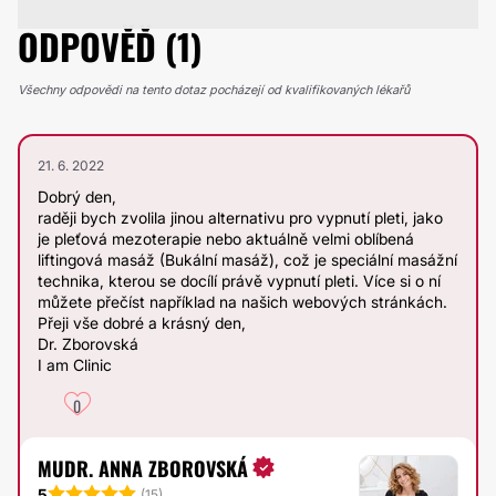
ODPOVĚĎ (1)
Všechny odpovědi na tento dotaz pocházejí od kvalifikovaných lékařů
21. 6. 2022
Dobrý den,
raději bych zvolila jinou alternativu pro vypnutí pleti, jako
je pleťová mezoterapie nebo aktuálně velmi oblíbená
liftingová masáž (Bukální masáž), což je speciální masážní
technika, kterou se docílí právě vypnutí pleti. Více si o ní
můžete přečíst například na našich webových stránkách.
Přeji vše dobré a krásný den,
Dr. Zborovská
I am Clinic
0
MUDR. ANNA ZBOROVSKÁ
5
(
15
)