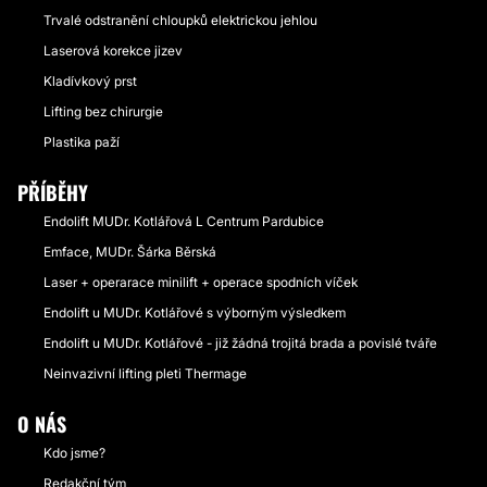
Trvalé odstranění chloupků elektrickou jehlou
Laserová korekce jizev
Kladívkový prst
Lifting bez chirurgie
Plastika paží
PŘÍBĚHY
Endolift MUDr. Kotlářová L Centrum Pardubice
Emface, MUDr. Šárka Běrská
Laser + operarace minilift + operace spodních víček
Endolift u MUDr. Kotlářové s výborným výsledkem
Endolift u MUDr. Kotlářové - již žádná trojitá brada a povislé tváře
Neinvazivní lifting pleti Thermage
O NÁS
Kdo jsme?
Redakční tým