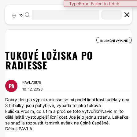
TypeError: Failed to fetch
|
INJEKČNÍ VÝPLNĚ
TUKOVÉ LOŽISKA PO
RADIESSE
PAVLA1979
PA
10. 12. 2023
Dobrý den,po výplni radiesse se mi podél lícní kosti udělaly cca
3 hrbolky, jsou pohyblivé, vypadá to jako tuková
kulička.Prosím, co s tím a proč se toto vytvořilo?Navíc mi to
dělá ještě vystouplejší lícní kost.Jde je o jednu stranu. Lékařka
se snažila rozpustit /zmírnit avšak ne úplně úspěšně.
Děkuji.PAVLA