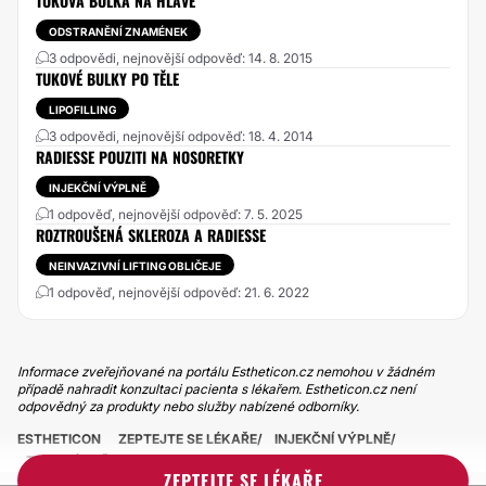
TUKOVÁ BULKA NA HLAVĚ
ODSTRANĚNÍ ZNAMÉNEK
3 odpovědi, nejnovější odpověď: 14. 8. 2015
TUKOVÉ BULKY PO TĚLE
LIPOFILLING
3 odpovědi, nejnovější odpověď: 18. 4. 2014
RADIESSE POUZITI NA NOSORETKY
INJEKČNÍ VÝPLNĚ
1 odpověď, nejnovější odpověď: 7. 5. 2025
ROZTROUŠENÁ SKLEROZA A RADIESSE
NEINVAZIVNÍ LIFTING OBLIČEJE
1 odpověď, nejnovější odpověď: 21. 6. 2022
Informace zveřejňované na portálu Estheticon.cz nemohou v žádném
případě nahradit konzultaci pacienta s lékařem. Estheticon.cz není
odpovědný za produkty nebo služby nabízené odborníky.
ESTHETICON
ZEPTEJTE SE LÉKAŘE
INJEKČNÍ VÝPLNĚ
TUKOVÉ LOŽISKA PO RADIESSE
ZEPTEJTE SE LÉKAŘE