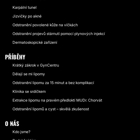
Karpální tunel
Jizvičky po akné
Odstranění povolené kůže na víčkách
Odstranění projevů stárnutí pomocí plynových injekcí
Dermatoskopické zařízení
PŘÍBĚHY
Krátký zákrok v GynCentru
Dělají se mi lipomy
Odstranění lipomu za 15 minut a bez komplikací
Klinika se srdíčkem
Extrakce lipomu na pravém předloktí MUDr. Chorvát
Odstranění lipomů a cyst – skvělá zkušenost
O NÁS
Kdo jsme?