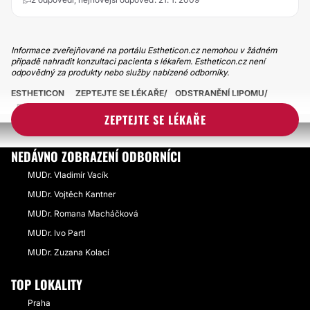
Informace zveřejňované na portálu Estheticon.cz nemohou v žádném
případě nahradit konzultaci pacienta s lékařem. Estheticon.cz není
odpovědný za produkty nebo služby nabízené odborníky.
ESTHETICON
ZEPTEJTE SE LÉKAŘE
ODSTRANĚNÍ LIPOMU
BILY VYRUSTEK POD RTEM
ZEPTEJTE SE LÉKAŘE
NEDÁVNO ZOBRAZENÍ ODBORNÍCI
MUDr. Vladimír Vacík
MUDr. Vojtěch Kantner
MUDr. Romana Macháčková
MUDr. Ivo Partl
MUDr. Zuzana Kolací
TOP LOKALITY
Praha