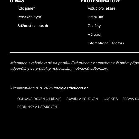
O NÁS
PROFESIONÁLOVÉ
Kdo jsme?
Vstup pro lékaře
Redakční tým
Premium
Stížnost na obsah
Značky
Výrobci
International Doctors
Informace zveřejňované na portálu Estheticon.cz nemohou v žádném případě
odpovědný za produkty nebo služby nabízené odborníky.
Aktualizováno 8. 8. 2026
info@estheticon.cz
OCHRANA OSOBNÍCH ÚDAJŮ
PRAVIDLA POUŽÍVÁNÍ
COOKIES
SPRÁVA S
PODMÍNKY A USTANOVENÍ