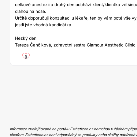
celkové anestezii a druhý den odchází klient/klientka většino
dlahou na nose.
Určitě doporučuji konzultaci u lékaře, ten by vám poté vše vys
jestli jste vhodná kandidátka.
Hezký den
Tereza Čančíková, zdravotní sestra Glamour Aesthetic Clinic
0
Informace zveřejňované na portálu Estheticon.cz nemohou v žádném případ
lékařem. Estheticon.cz není odpovědný za produkty nebo služby nabízené 