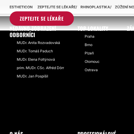
ESTHETICON
ZEPTEJTE SE LÉKAŘE
RHINOPLASTIKA
ZÚŽENÍ N
ZEPTEJTE SE LÉKAŘE
NEDÁVNO ZOBRAZENÍ
TOP LOKALITY
ZÁ
ODBORNÍCI
Praha
MUDr. Anita Rozvadovská
Brno
MUDr. Tomáš Paduch
Plzeň
MUDr. Elena Foltýnová
Olomouc
prim. MUDr. CSc. Alfréd Dörr
Ostrava
MUDr. Jan Pospíšil