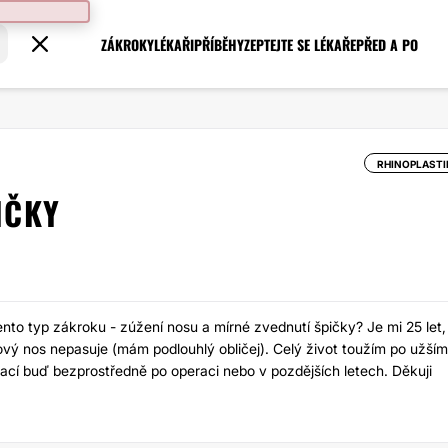
ZÁKROKY
LÉKAŘI
PŘÍBĚHY
ZEPTEJTE SE LÉKAŘE
PŘED A PO
RHINOPLASTI
IČKY
tento typ zákroku - zúžení nosu a mírné zvednutí špičky? Je mi 25 let,
kový nos nepasuje (mám podlouhlý obličej). Celý život toužím po užším
ací buď bezprostředně po operaci nebo v pozdějších letech. Děkuji