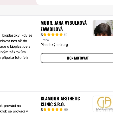
MUDR. JANA VYBULKOVÁ
ZAVADILOVÁ
5
(
1
)
 bioplastiky, kdy se
Praha
delovat nos až do
Plastický chirurg
ce o bioplastice a
tlivým zákrokům.
řipojte foto (viz
KONTAKTOVAT
GLAMOUR AESTHETIC
CLINIC S.R.O.
ok provádí na
5
(
5
)
ákrok se provádí v