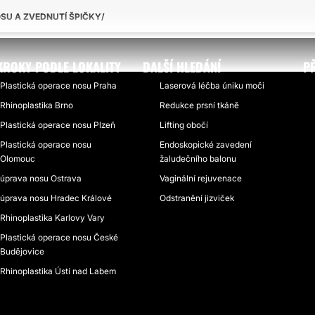
OSU A ZVEDNUTÍ ŠPIČKY
KROKY PODLE LOKALITY
DALŠÍ HLEDÁNÍ
P
Plastická operace nosu Praha
Laserová léčba úniku moči
Rhinoplastika Brno
Redukce prsní tkáně
Plastická operace nosu Plzeň
Lifting obočí
Plastická operace nosu
Endoskopické zavedení
Olomouc
žaludečního balonu
úprava nosu Ostrava
Vaginální rejuvenace
úprava nosu Hradec Králové
Odstranění jizviček
Rhinoplastika Karlovy Vary
Plastická operace nosu České
Budějovice
Rhinoplastika Ústí nad Labem