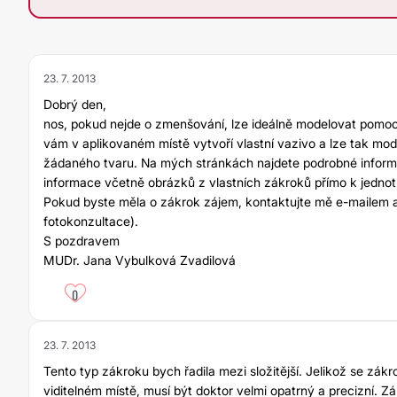
23. 7. 2013
Dobrý den,
nos, pokud nejde o zmenšování, lze ideálně modelovat pomocí
vám v aplikovaném místě vytvoří vlastní vazivo a lze tak mo
žádaného tvaru. Na mých stránkách najdete podrobné informa
informace včetně obrázků z vlastních zákroků přímo k jedno
Pokud byste měla o zákrok zájem, kontaktujte mě e-mailem a p
fotokonzultace).
S pozdravem
MUDr. Jana Vybulková Zvadilová
0
23. 7. 2013
Tento typ zákroku bych řadila mezi složitější. Jelikož se zákr
viditelném místě, musí být doktor velmi opatrný a precizní. Z