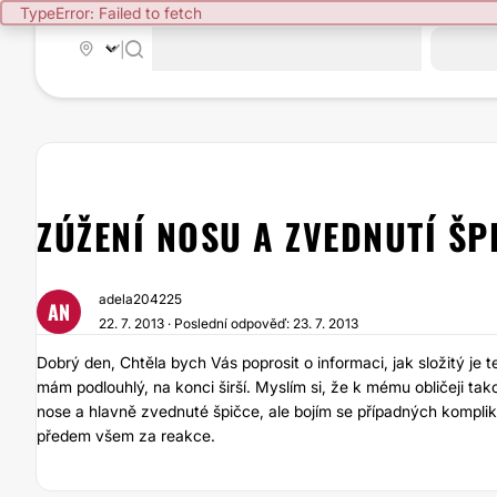
TypeError: Failed to fetch
|
ZÚŽENÍ NOSU A ZVEDNUTÍ ŠP
adela204225
AN
22. 7. 2013 · Poslední odpověď: 23. 7. 2013
Dobrý den, Chtěla bych Vás poprosit o informaci, jak složitý je 
mám podlouhlý, na konci širší. Myslím si, že k mému obličeji ta
nose a hlavně zvednuté špičce, ale bojím se případných komplik
předem všem za reakce.