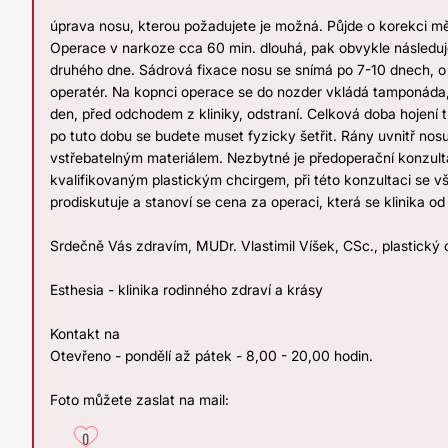
úprava nosu, kterou požadujete je možná. Půjde o korekci m
Operace v narkoze cca 60 min. dlouhá, pak obvykle následuj
druhého dne. Sádrová fixace nosu se snímá po 7-10 dnech, 
operatér. Na kopnci operace se do nozder vkládá tamponáda,
den, před odchodem z kliniky, odstraní. Celková doba hojení tk
po tuto dobu se budete muset fyzicky šetřit. Rány uvnitř nosu
vstřebatelným materiálem. Nezbytné je předoperační konzult
kvalifikovaným plastickým chcirgem, při této konzultaci se vš
prodiskutuje a stanoví se cena za operaci, která se klinika od 
Srdečně Vás zdravím, MUDr. Vlastimil Víšek, CSc., plastický c
Esthesia - klinika rodinného zdraví a krásy
Kontakt na
Otevřeno - pondělí až pátek - 8,00 - 20,00 hodin.
Foto můžete zaslat na mail:
0