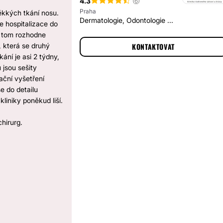
4.3
(
6
)
Praha
ěkkých tkání nosu.
Dermatologie, Odontologie ...
e hospitalizace do
o tom rozhodne
 která se druhý
KONTAKTOVAT
ání je asi 2 týdny,
 jsou sešity
ační vyšetření
e do detailu
kliniky poněkud liší.
hirurg.