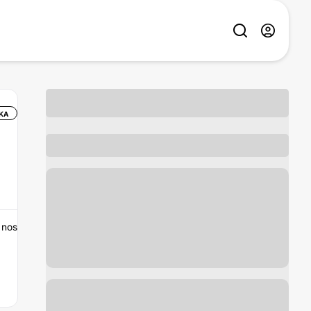
KA
 nos