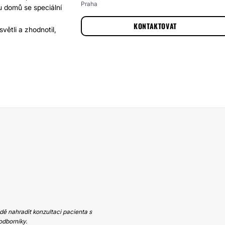
Praha
u domů se speciální
KONTAKTOVAT
větli a zhodnotil,
ě nahradit konzultaci pacienta s
odborníky.