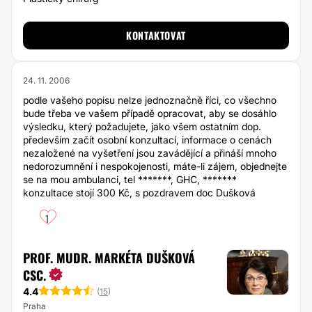
KONTAKTOVAT
24. 11. 2006
podle vašeho popisu nelze jednoznačně říci, co všechno
bude třeba ve vašem případě opracovat, aby se dosáhlo
výsledku, který požadujete, jako všem ostatním dop.
především začít osobní konzultací, informace o cenách
nezaložené na vyšetření jsou zavádějící a přináší mnoho
nedorozumnění i nespokojenosti, máte-li zájem, objednejte
se na mou ambulanci, tel *******, GHC, *******
konzultace stojí 300 Kč, s pozdravem doc Dušková
1
PROF. MUDR. MARKÉTA DUŠKOVÁ
CSC.
4.4
(
15
)
Praha