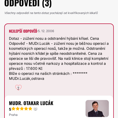
ODPOVĚDI (3)
Všechny odpovědi na tento dotaz pocházejí od kvalifikovaných lékařů
NEJLEPŠÍ ODPOVĚĎ
·
5. 12. 2006
Dotaz - zúžení nosu a odstranění hýbání křísel. Cena
Odpověď - MUDr.Lucák - zúžení nosu je běžnou operací a
kosmetických operací nosů, takže je možná. Odstranění
hýbání nosních křídel je spíše neodstranitelné. Cena za
operace se liší dle pravovišť. Na naší klinice stojí kompletní
operace nosu včetně narkozy a hospitalizace a kontrol a
převazů : 17.600 Kč
Blíže o operaci na našich stránkách : ********
MUDr.Lucák,ostrava
2
MUDR. OTAKAR LUCÁK
5
(
6
)
Praha