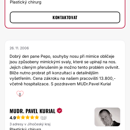
Plastický chirurg
KONTAKTOVAT
26. 11. 2006
Dobrý den pane Pepo, souhyby nosu při mimice obličeje
jsou způsobeny mimickými svaly, které se upínají na nos.
Jejich cíleným přerušením je možno tento problém ovlivnit.
Blíže nutno probrat při konzultaci a detailnějším
vyšetřením. Cena zákroku na našem pracovišti 13.800,-
včetně hospitalizace. S pozdravem MUDr.Pavel Kurial
0
MUDR. PAVEL KURIAL
4.9
(
59
)
3 adresy v Jihočeský kraj
Plastický chirurg