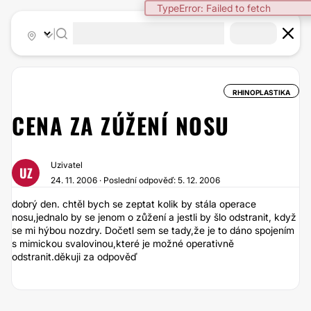
TypeError: Failed to fetch
|
RHINOPLASTIKA
CENA ZA ZÚŽENÍ NOSU
Uzivatel
UZ
24. 11. 2006 · Poslední odpověď: 5. 12. 2006
dobrý den. chtěl bych se zeptat kolik by stála operace
nosu,jednalo by se jenom o zůžení a jestli by šlo odstranit, když
se mi hýbou nozdry. Dočetl sem se tady,že je to dáno spojením
s mimickou svalovinou,které je možné operativně
odstranit.děkuji za odpověď